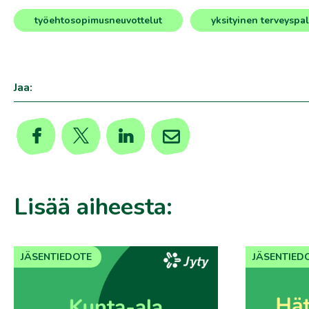
työehtosopimusneuvottelut
yksityinen terveyspa
,
Jaa:
Lisää aiheesta:
JÄSENTIEDOTE
JÄSENTIED