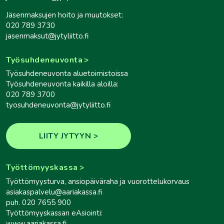
Jäsenmaksujen hoito ja muutokset:
020 789 3730
jasenmaksut@jytyliitto.fi
Työsuhdeneuvonta
Työsuhdeneuvonta aluetoimistoissa
Työsuhdeneuvonta kaikilla aloilla:
020 789 3700
tyosuhdeneuvonta@jytyliitto.fi
LIITY JYTYYN
Työttömyyskassa
Työttömyysturva, ansiopäiväraha ja vuorottelukorvaus
asiakaspalvelu@aariakassa.fi
puh. 020 7655 900
Työttömyyskassan eAsiointi:
www.aariakassa.fi