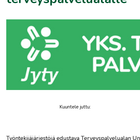
Kuuntele
juttu
:
Työntekijäjärjestöjä edustava Terveyspalvelualan Uni