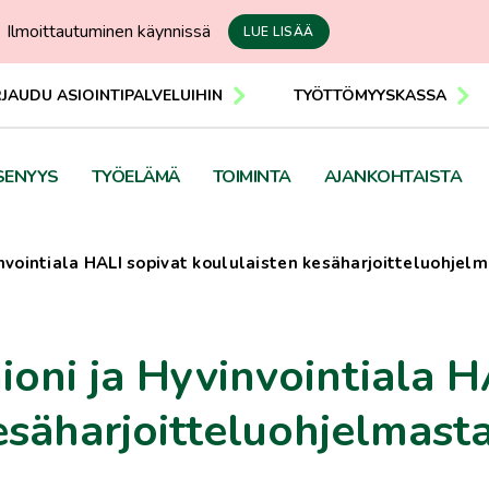
Ilmoittautuminen käynnissä
LUE LISÄÄ
RJAUDU ASIOINTIPALVELUIHIN
TYÖTTÖMYYSKASSA
SENYYS
TYÖELÄMÄ
TOIMINTA
AJANKOHTAISTA
nvointiala HALI sopivat koululaisten kesäharjoitteluohjel
oni ja Hyvinvointiala H
esäharjoitteluohjelmast