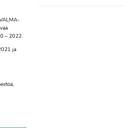
ja VALMA-
ivää
20 – 2022.
2021 ja
estöä,