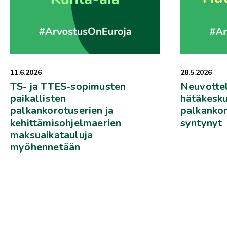
28.5.2026
11.6.2026
Neuvotte
TS- ja TTES-sopimusten
hätäkesku
paikallisten
palkankor
palkankorotuserien ja
syntynyt
kehittämisohjelmaerien
maksuaikatauluja
myöhennetään