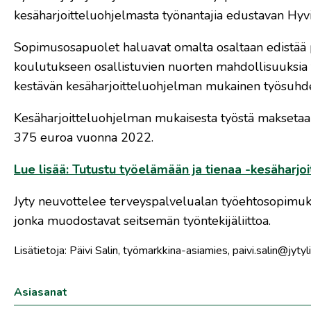
kesäharjoitteluohjelmasta työnantajia edustavan Hyvi
Sopimusosapuolet haluavat omalta osaltaan edistää 
koulutukseen osallistuvien nuorten mahdollisuuksia 
kestävän kesäharjoitteluohjelman mukainen työsuhde v
Kesäharjoitteluohjelman mukaisesta työstä makseta
375 euroa vuonna 2022.
Lue lisää:
Tutustu työelämään ja tienaa -kesäharjo
Jyty neuvottelee terveyspalvelualan työehtosopimu
jonka muodostavat seitsemän työntekijäliittoa.
​Lisätietoja: Päivi Salin, työmarkkina-asiamies, paivi.salin@jytylii
Asiasanat