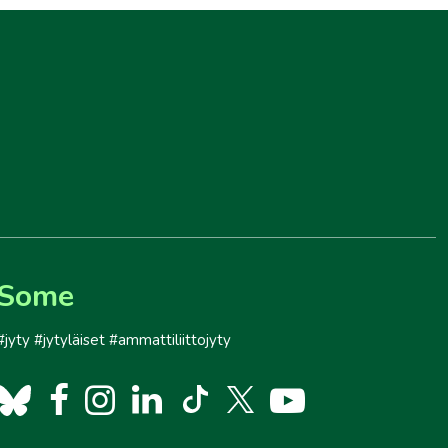
Some
#jyty #jytyläiset #ammattiliittojyty