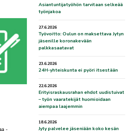
Asiantuntijatyöhön tarvitaan selkeää
työnjakoa
27.6.2026
Työvoitto: Oulun on maksettava Jytyn
jäsenille koronakevään
palkkasaatavat
23.6.2026
24H-yhteiskunta ei pyöri itsestään
22.6.2026
Erityisraskausrahan ehdot uudistuivat
– työn vaaratekijät huomioidaan
aiempaa laajemmin
18.6.2026
Jyty palvelee jäseniään koko kesän
aa -