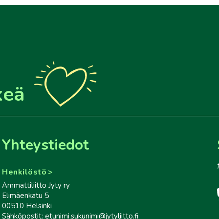
keä
Yhteystiedot
Henkilöstö
Ammattiliitto Jyty ry
Elimäenkatu 5
00510 Helsinki
Sähköpostit: etunimi.sukunimi@jytyliitto.fi