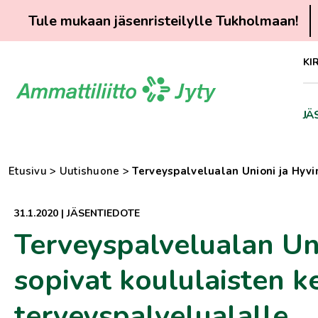
Tule mukaan jäsenristeilylle Tukholmaan!
Siirry
KI
suoraan
sisältöön
JÄ
Etusivu
>
Uutishuone
>
Terveyspalvelualan Unioni ja Hyvi
31.1.2020
|
JÄSENTIEDOTE
Terveyspalvelualan Uni
sopivat koululaisten k
terveyspalvelualalle