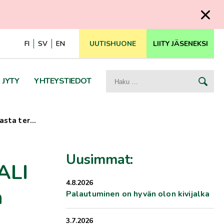
FI
SV
EN
UUTISHUONE
LIITY JÄSENEKSI
Haku:
JYTY
YHTEYSTIEDOT
masta ter…
Uusimmat:
ALI
4.8.2026
a
Palautuminen on hyvän olon kivijalka
3.7.2026