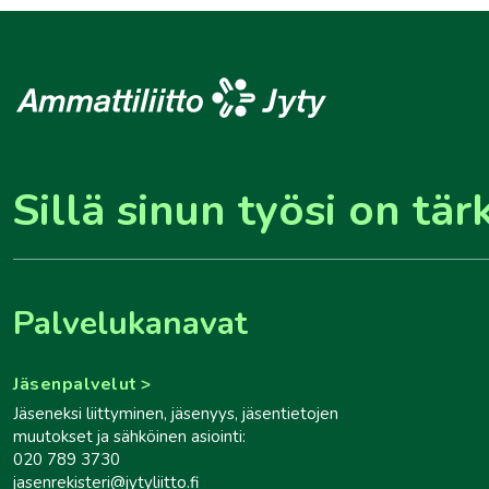
Sillä sinun työsi on tär
Palvelukanavat
Jäsenpalvelut
Jäseneksi liittyminen, jäsenyys, jäsentietojen
muutokset ja sähköinen asiointi:
020 789 3730
jasenrekisteri@jytyliitto.fi