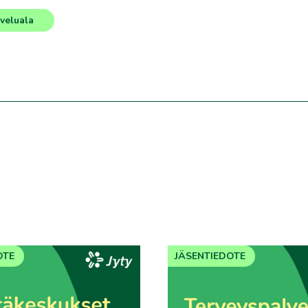
lveluala
OTE
JÄSENTIEDOTE