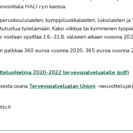
nvointiala HALI ry:n kanssa.
peruskoululaisten, kymppiluokkalaisten, lukiolaisten 
tutustua työelämään. Kaksi viikkoa tai kymmenen työpä
oidaan sijoittaa 1.6.-31.8. väliseen aikaan vuosina 20
an palkkaa 360 euroa vuonna 2020, 365 euroa vuonna 
itteluohjelma 2020-2022 terveyspalvelualalle (pdf)
ksesta osana
Terveyspalvelualan Unioni
-neuvottelujärj
tto.fi