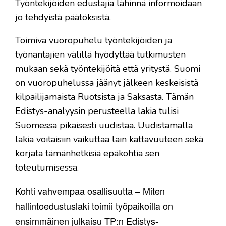
Työntekijöiden edustajia lähinnä informoidaan
jo tehdyistä päätöksistä.
Toimiva vuoropuhelu työntekijöiden ja
työnantajien välillä hyödyttää tutkimusten
mukaan sekä työntekijöitä että yritystä. Suomi
on vuoropuhelussa jäänyt jälkeen keskeisistä
kilpailijamaista Ruotsista ja Saksasta. Tämän
Edistys-analyysin perusteella lakia tulisi
Suomessa pikaisesti uudistaa. Uudistamalla
lakia voitaisiin vaikuttaa lain kattavuuteen sekä
korjata tämänhetkisiä epäkohtia sen
toteutumisessa.
Kohti vahvempaa osallisuutta – Miten
hallintoedustuslaki toimii työpaikoilla on
ensimmäinen julkaisu TP:n Edistys-