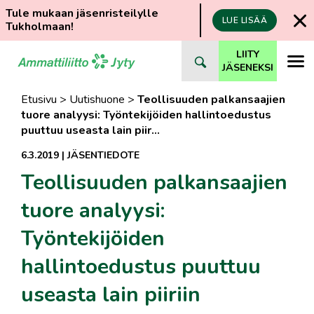
Tule mukaan jäsenristeilylle
LUE LISÄÄ
Tukholmaan!
Siirry
LIITY
suoraan
JÄSENEKSI
sisältöön
Etusivu
>
Uutishuone
>
Teollisuuden palkansaajien
tuore analyysi: Työntekijöiden hallintoedustus
puuttuu useasta lain piir…
6.3.2019
|
JÄSENTIEDOTE
Teollisuuden palkansaajien
tuore analyysi:
Työntekijöiden
hallintoedustus puuttuu
useasta lain piiriin