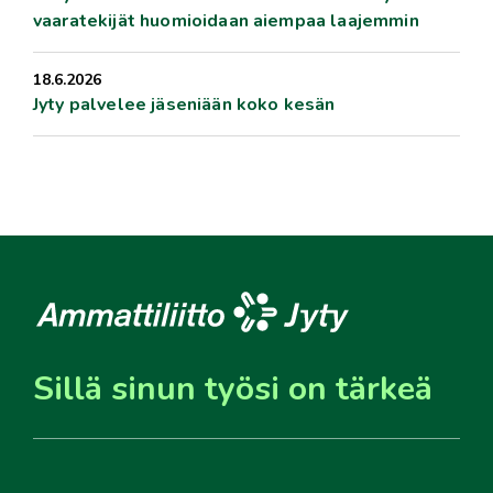
vaaratekijät huomioidaan aiempaa laajemmin
18.6.2026
Jyty palvelee jäseniään koko kesän
Sillä sinun työsi on tärkeä