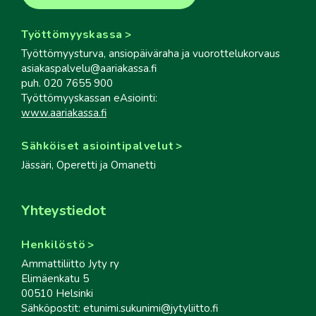
Työttömyyskassa
Työttömyysturva, ansiopäiväraha ja vuorottelukorvaus
asiakaspalvelu@aariakassa.fi
puh. 020 7655 900
Työttömyyskassan eAsiointi:
www.aariakassa.fi
Sähköiset asiointipalvelut
Jässäri, Operetti ja Omanetti
Yhteystiedot
Henkilöstö
Ammattiliitto Jyty ry
Elimäenkatu 5
00510 Helsinki
Sähköpostit: etunimi.sukunimi@jytyliitto.fi