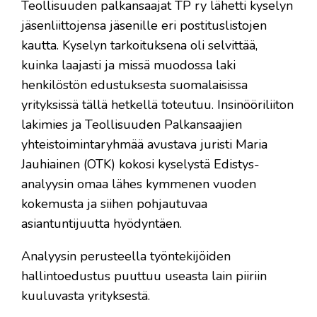
Teollisuuden palkansaajat TP ry lähetti kyselyn
jäsenliittojensa jäsenille eri postituslistojen
kautta. Kyselyn tarkoituksena oli selvittää,
kuinka laajasti ja missä muodossa laki
henkilöstön edustuksesta suomalaisissa
yrityksissä tällä hetkellä toteutuu. Insinööriliiton
lakimies ja Teollisuuden Palkansaajien
yhteistoimintaryhmää avustava juristi Maria
Jauhiainen (OTK) kokosi kyselystä Edistys-
analyysin omaa lähes kymmenen vuoden
kokemusta ja siihen pohjautuvaa
asiantuntijuutta hyödyntäen.
Analyysin perusteella työntekijöiden
hallintoedustus puuttuu useasta lain piiriin
kuuluvasta yrityksestä.