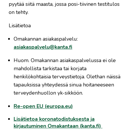
pyytää siitä maasta, jossa posi-tiivinen testitulos
on tehty.
Lisätietoa
Omakannan asiakaspalvelu:
asiakaspalvelu@kanta.fi
Huom. Omakannan asiakaspalvelussa ei ole
mahdollista tarkistaa tai korjata
henkilökohtaisia terveystietoja. Olethan näissä
tapauksissa yhteydessä sinua hoitaneeseen
terveydenhuollon yk-sikköön.
Re-open EU (europa.eu)
Lisätietoa koronatodistuksesta ja
kirjautuminen Omakantaan (kanta.fi)