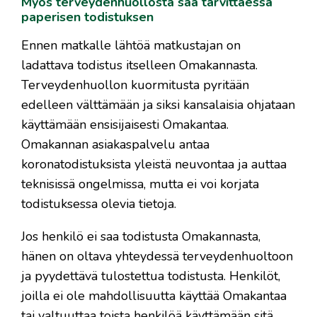
Myös terveydenhuollosta saa tarvittaessa
paperisen todistuksen
Ennen matkalle lähtöä matkustajan on
ladattava todistus itselleen Omakannasta.
Terveydenhuollon kuormitusta pyritään
edelleen välttämään ja siksi kansalaisia ohjataan
käyttämään ensisijaisesti Omakantaa.
Omakannan asiakaspalvelu antaa
koronatodistuksista yleistä neuvontaa ja auttaa
teknisissä ongelmissa, mutta ei voi korjata
todistuksessa olevia tietoja.
Jos henkilö ei saa todistusta Omakannasta,
hänen on oltava yhteydessä terveydenhuoltoon
ja pyydettävä tulostettua todistusta. Henkilöt,
joilla ei ole mahdollisuutta käyttää Omakantaa
tai valtuuttaa toista henkilöä käyttämään sitä