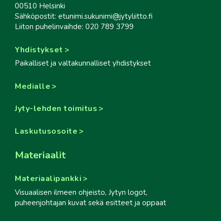
00510 Helsinki
Sähköpostit: etunimi.sukunimi@jytyliitto.fi
Liiton puhelinvaihde: 020 789 3799
Yhdistykset
Paikalliset ja valtakunnalliset yhdistykset
Medialle
Jyty-lehden toimitus
Laskutusosoite
Materiaalit
Materiaalipankki
Visuaalisen ilmeen ohjeisto, Jytyn logot,
puheenjohtajan kuvat sekä esitteet ja oppaat