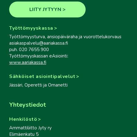
LIITY JYTYYN
Työttömyyskassa
Työttömyysturva, ansiopäiväraha ja vuorottelukorvaus
asiakaspalvelu@aariakassa.fi
puh. 020 7655 900
Työttömyyskassan eAsiointi:
www.aariakassa.fi
Sähköiset asiointipalvelut
Jässäri, Operetti ja Omanetti
Yhteystiedot
Henkilöstö
Ammattiliitto Jyty ry
Elimäenkatu 5