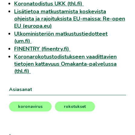
Koronatodistus UKK (thl.fi)
Lisätietoa matkustamista koskevista
ohjeista ja rajoituksista EU-maissa: Re-open
EU (europa.eu)
Ulkoministeriön matkustustiedotteet
(um.fi)
FINENTRY (finentry.fi)
Koronarokotustodistukseen vaadittavien
tietojen kattavuus Omakanta-palvelussa
(thl.fi)
Asiasanat
koronavirus
rokotukset
,