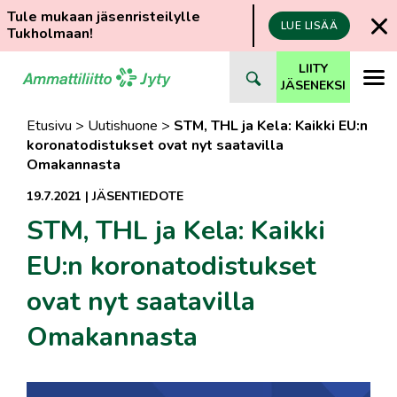
Tule mukaan jäsenristeilylle
LUE LISÄÄ
Tukholmaan!
Siirry
LIITY
suoraan
JÄSENEKSI
sisältöön
Etusivu
>
Uutishuone
>
STM, THL ja Kela: Kaikki EU:n
koronatodistukset ovat nyt saatavilla
Omakannasta
19.7.2021
|
JÄSENTIEDOTE
STM, THL ja Kela: Kaikki
EU:n koronatodistukset
ovat nyt saatavilla
Omakannasta