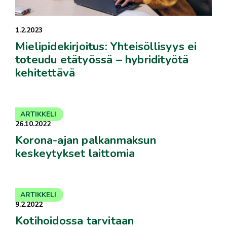
1.2.2023
Mielipidekirjoitus: Yhteisöllisyys ei
toteudu etätyössä – hybridityötä
kehitettävä
ARTIKKELI
26.10.2022
Korona-ajan palkanmaksun
keskeytykset laittomia
ARTIKKELI
9.2.2022
Kotihoidossa tarvitaan