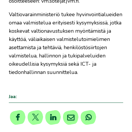
osoitteeseen: vm.sote(at)vm.fi.
Valtiovarainministeriö tukee hyvinvointialueiden
omaa valmistelua erityisesti kysymyksissä, jotka
koskevat valtionavustuksen myöntämistä ja
käyttöä, väliaikaisen valmistelutoimielimen
asettamista ja tehtäviä, henkilöstösiirtojen
valmistelua, hallinnon ja tukipalveluiden
oikeudellisia kysymyksiä sekä ICT- ja
tiedonhallinnan suunnittelua.
Jaa: