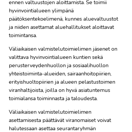
ennen valtuustojen aloittamista. Se toimii
hyvinvointialueen ylimpänä
päätöksentekoelimenä, kunnes aluevaltuustot
ja niiden asettamat aluehallitukset aloittavat
toimintansa.
Väliaikaisen valmistelutoimielimen jäsenet on
valittava hyvinvointialueen kuntien sekä
perusterveydenhuollon ja sosiaalihuollon
yhteistoiminta-alueiden, sairaanhoitopiirien,
erityishuoltopiirien ja alueen pelastustoimen
viranhaltijoista, joilla on hyvä asiatuntemus
toimialansa toiminnasta ja taloudesta.
Väliaikaisen valmistelutoimielimen
asettamisesta päättävät viranomaiset voivat
halutessaan asettaa seurantaryhmän