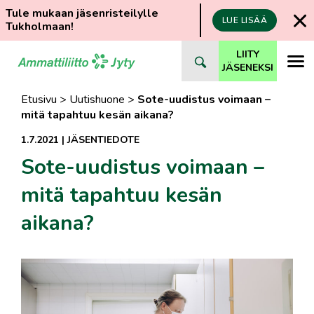
Tule mukaan jäsenristeilylle
LUE LISÄÄ
Tukholmaan!
Siirry
LIITY
suoraan
JÄSENEKSI
sisältöön
Etusivu
>
Uutishuone
>
Sote-uudistus voimaan –
mitä tapahtuu kesän aikana?
1.7.2021
|
JÄSENTIEDOTE
Sote-uudistus voimaan –
mitä tapahtuu kesän
aikana?