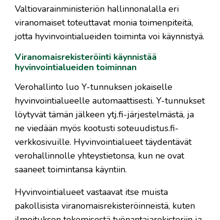
Valtiovarainministeriön hallinnonalalla eri
viranomaiset toteuttavat monia toimenpiteitä,
jotta hyvinvointialueiden toiminta voi käynnistyä.
Viranomaisrekisteröinti käynnistää
hyvinvointialueiden toiminnan
Verohallinto luo Y-tunnuksen jokaiselle
hyvinvointialueelle automaattisesti. Y-tunnukset
löytyvät tämän jälkeen ytj.fi-järjestelmästä, ja
ne viedään myös kootusti soteuudistus.fi-
verkkosivuille. Hyvinvointialueet täydentävät
verohallinnolle yhteystietonsa, kun ne ovat
saaneet toimintansa käyntiin.
Hyvinvointialueet vastaavat itse muista
pakollisista viranomaisrekisteröinneistä, kuten
ilmoituksen tekemisestä työnantajarekisteriin ja