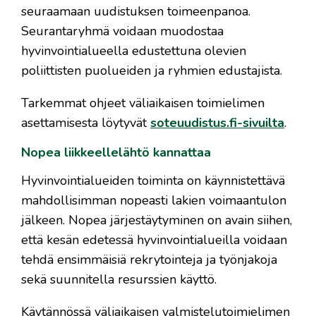
seuraamaan uudistuksen toimeenpanoa.
Seurantaryhmä voidaan muodostaa
hyvinvointialueella edustettuna olevien
poliittisten puolueiden ja ryhmien edustajista.
Tarkemmat ohjeet väliaikaisen toimielimen
asettamisesta löytyvät
soteuudistus.fi-sivuilta
.
Nopea liikkeellelähtö kannattaa
Hyvinvointialueiden toiminta on käynnistettävä
mahdollisimman nopeasti lakien voimaantulon
jälkeen. Nopea järjestäytyminen on avain siihen,
että kesän edetessä hyvinvointialueilla voidaan
tehdä ensimmäisiä rekrytointeja ja työnjakoja
sekä suunnitella resurssien käyttö.
Käytännössä väliaikaisen valmistelutoimielimen