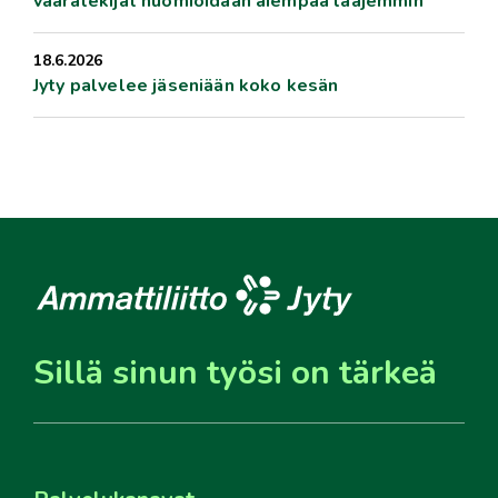
vaaratekijät huomioidaan aiempaa laajemmin
18.6.2026
Jyty palvelee jäseniään koko kesän
Sillä sinun työsi on tärkeä