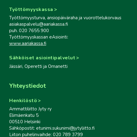
Työttömyyskassa
Työttömyysturva, ansiopäiväraha ja vuorottelukorvaus
asiakaspalvelu@aariakassa.fi
puh. 020 7655 900
Työttömyyskassan eAsiointi:
www.aariakassa.fi
Sähköiset asiointipalvelut
Jässäri, Operetti ja Omanetti
Yhteystiedot
Henkilöstö
Ammattiliitto Jyty ry
Elimäenkatu 5
00510 Helsinki
Sähköpostit: etunimi.sukunimi@jytyliitto.fi
Liiton puhelinvaihde: 020 789 3799