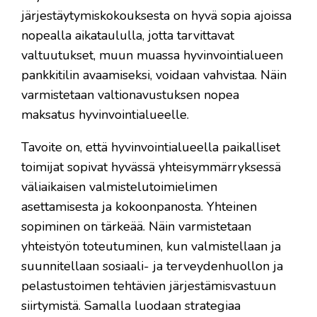
järjestäytymiskokouksesta on hyvä sopia ajoissa
nopealla aikataululla, jotta tarvittavat
valtuutukset, muun muassa hyvinvointialueen
pankkitilin avaamiseksi, voidaan vahvistaa. Näin
varmistetaan valtionavustuksen nopea
maksatus hyvinvointialueelle.
Tavoite on, että hyvinvointialueella paikalliset
toimijat sopivat hyvässä yhteisymmärryksessä
väliaikaisen valmistelutoimielimen
asettamisesta ja kokoonpanosta. Yhteinen
sopiminen on tärkeää. Näin varmistetaan
yhteistyön toteutuminen, kun valmistellaan ja
suunnitellaan sosiaali- ja terveydenhuollon ja
pelastustoimen tehtävien järjestämisvastuun
siirtymistä. Samalla luodaan strategiaa