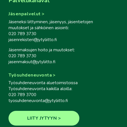
Palvelukanavat
Jäsenpalvelut
Jäseneksi liittyminen, jäsenyys, jäsentietojen
muutokset ja sähköinen asiointi:
020 789 3730
jasenrekisteri@jytyliitto.fi
Jäsenmaksujen hoito ja muutokset:
020 789 3730
jasenmaksut@jytyliitto.fi
Työsuhdeneuvonta
Työsuhdeneuvonta aluetoimistoissa
Työsuhdeneuvonta kaikilla aloilla:
020 789 3700
tyosuhdeneuvonta@jytyliitto.fi
LIITY JYTYYN