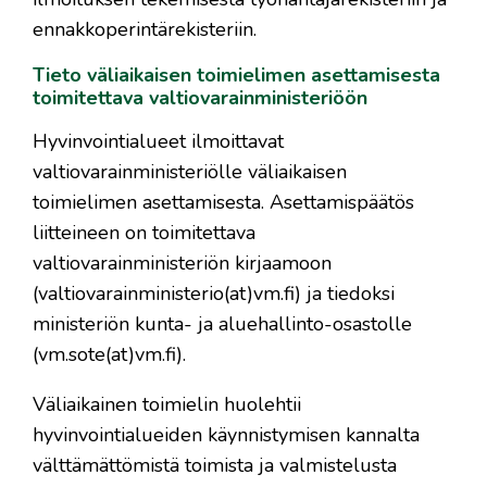
ennakkoperintärekisteriin.
Tieto väliaikaisen toimielimen asettamisesta
toimitettava valtiovarainministeriöön
Hyvinvointialueet ilmoittavat
valtiovarainministeriölle väliaikaisen
toimielimen asettamisesta. Asettamispäätös
liitteineen on toimitettava
valtiovarainministeriön kirjaamoon
(valtiovarainministerio(at)vm.fi) ja tiedoksi
ministeriön kunta- ja aluehallinto-osastolle
(vm.sote(at)vm.fi).
Väliaikainen toimielin huolehtii
hyvinvointialueiden käynnistymisen kannalta
välttämättömistä toimista ja valmistelusta