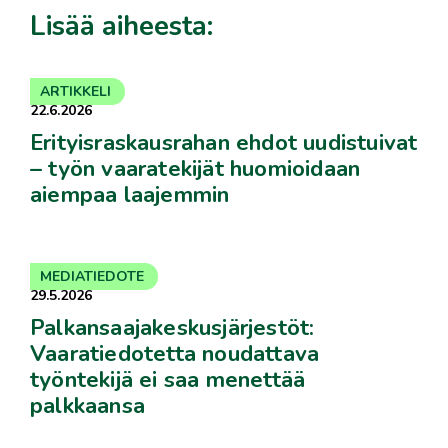
Lisää aiheesta:
ARTIKKELI
22.6.2026
Erityisraskausrahan ehdot uudistuivat
– työn vaaratekijät huomioidaan
aiempaa laajemmin
MEDIATIEDOTE
29.5.2026
Palkansaajakeskusjärjestöt:
Vaaratiedotetta noudattava
työntekijä ei saa menettää
palkkaansa