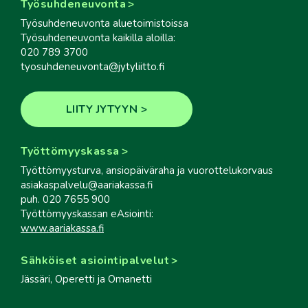
Työsuhdeneuvonta
Työsuhdeneuvonta aluetoimistoissa
Työsuhdeneuvonta kaikilla aloilla:
020 789 3700
tyosuhdeneuvonta@jytyliitto.fi
LIITY JYTYYN
Työttömyyskassa
Työttömyysturva, ansiopäiväraha ja vuorottelukorvaus
asiakaspalvelu@aariakassa.fi
puh. 020 7655 900
Työttömyyskassan eAsiointi:
www.aariakassa.fi
Sähköiset asiointipalvelut
Jässäri, Operetti ja Omanetti