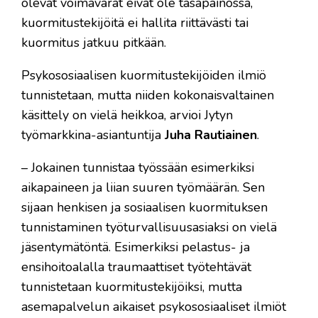
olevat voimavarat eivät ole tasapainossa,
kuormitustekijöitä ei hallita riittävästi tai
kuormitus jatkuu pitkään.
Psykososiaalisen kuormitustekijöiden ilmiö
tunnistetaan, mutta niiden kokonaisvaltainen
käsittely on vielä heikkoa, arvioi Jytyn
työmarkkina-asiantuntija
Juha Rautiainen
.
– Jokainen tunnistaa työssään esimerkiksi
aikapaineen ja liian suuren työmäärän. Sen
sijaan henkisen ja sosiaalisen kuormituksen
tunnistaminen työturvallisuusasiaksi on vielä
jäsentymätöntä. Esimerkiksi pelastus- ja
ensihoitoalalla traumaattiset työtehtävät
tunnistetaan kuormitustekijöiksi, mutta
asemapalvelun aikaiset psykososiaaliset ilmiöt