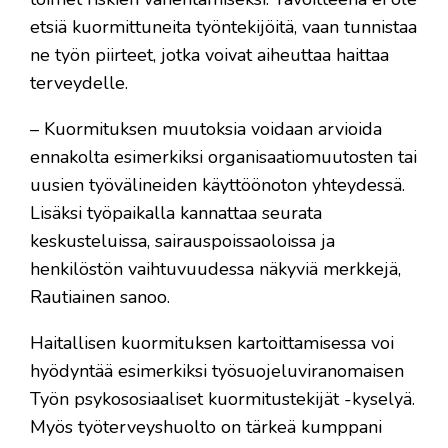
etsiä kuormittuneita työntekijöitä, vaan tunnistaa
ne työn piirteet, jotka voivat aiheuttaa haittaa
terveydelle.
– Kuormituksen muutoksia voidaan arvioida
ennakolta esimerkiksi organisaatiomuutosten tai
uusien työvälineiden käyttöönoton yhteydessä.
Lisäksi työpaikalla kannattaa seurata
keskusteluissa, sairauspoissaoloissa ja
henkilöstön vaihtuvuudessa näkyviä merkkejä,
Rautiainen sanoo.
Haitallisen kuormituksen kartoittamisessa voi
hyödyntää esimerkiksi työsuojeluviranomaisen
Työn psykososiaaliset kuormitustekijät -kyselyä.
Myös työterveyshuolto on tärkeä kumppani