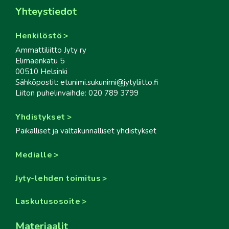
Yhteystiedot
Henkilöstö
Ammattiliitto Jyty ry
Elimäenkatu 5
00510 Helsinki
Sähköpostit: etunimi.sukunimi@jytyliitto.fi
Liiton puhelinvaihde: 020 789 3799
Yhdistykset
Paikalliset ja valtakunnalliset yhdistykset
Medialle
Jyty-lehden toimitus
Laskutusosoite
Materiaalit