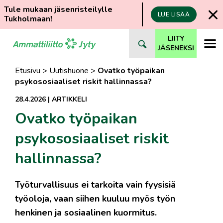
Tule mukaan jäsenristeilylle
LUE LISÄÄ
Tukholmaan!
Siirry
LIITY
suoraan
JÄSENEKSI
sisältöön
Etusivu
>
Uutishuone
>
Ovatko työpaikan
psykososiaaliset riskit hallinnassa?
28.4.2026
|
ARTIKKELI
Ovatko työpaikan
psykososiaaliset riskit
hallinnassa?
Työturvallisuus ei tarkoita vain fyysisiä
työoloja, vaan siihen kuuluu myös työn
henkinen ja sosiaalinen kuormitus.