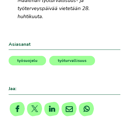
Maailman työturvallisuus- ja
työterveyspäivää vietetään 28.
huhtikuuta.
Asiasanat
työsuojelu
työturvallisuus
,
Jaa: