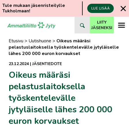
Tule mukaan jäsenristeilylle
LUE LISÄÄ
Tukholmaan!
Siirry
LIITY
suoraan
JÄSENEKSI
sisältöön
Etusivu
>
Uutishuone
>
Oikeus määräsi
pelastuslaitoksella työskentelevälle jytyläiselle
lähes 200 000 euron korvaukset
23.12.2024
|
JÄSENTIEDOTE
Oikeus määräsi
pelastuslaitoksella
työskentelevälle
jytyläiselle lähes 200 000
euron korvaukset