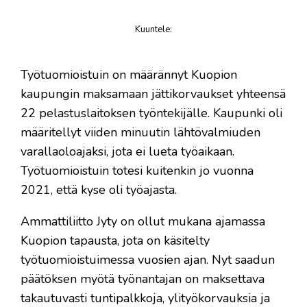
Kuuntele
:
juttu
Työtuomioistuin on määrännyt Kuopion
kaupungin maksamaan jättikorvaukset yhteensä
22 pelastuslaitoksen työntekijälle. Kaupunki oli
määritellyt viiden minuutin lähtövalmiuden
varallaoloajaksi, jota ei lueta työaikaan.
Työtuomioistuin totesi kuitenkin jo vuonna
2021, että kyse oli työajasta.
Ammattiliitto Jyty on ollut mukana ajamassa
Kuopion tapausta, jota on käsitelty
työtuomioistuimessa vuosien ajan. Nyt saadun
päätöksen myötä työnantajan on maksettava
takautuvasti tuntipalkkoja, ylityökorvauksia ja