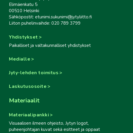
Elimäenkatu 5
00510 Helsinki
Sähköpostit: etunimi.sukunimi@jytyliitto.fi
Liiton puhelinvaihde: 020 789 3799
Yhdistykset
Paikalliset ja valtakunnalliset yhdistykset
Medialle
Jyty-lehden toimitus
Laskutusosoite
Materiaalit
Materiaalipankki
Visuaalisen ilmeen ohjeisto, Jytyn logot,
puheenjohtajan kuvat sekä esitteet ja oppaat