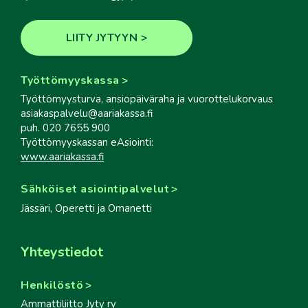
LIITY JYTYYN
Työttömyyskassa
Työttömyysturva, ansiopäiväraha ja vuorottelukorvaus
asiakaspalvelu@aariakassa.fi
puh. 020 7655 900
Työttömyyskassan eAsiointi:
www.aariakassa.fi
Sähköiset asiointipalvelut
Jässäri, Operetti ja Omanetti
Yhteystiedot
Henkilöstö
Ammattiliitto Jyty ry