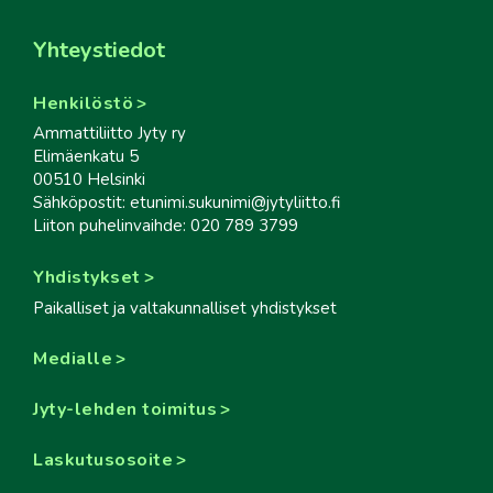
Yhteystiedot
Henkilöstö
Ammattiliitto Jyty ry
Elimäenkatu 5
00510 Helsinki
Sähköpostit: etunimi.sukunimi@jytyliitto.fi
Liiton puhelinvaihde: 020 789 3799
Yhdistykset
Paikalliset ja valtakunnalliset yhdistykset
Medialle
Jyty-lehden toimitus
Laskutusosoite