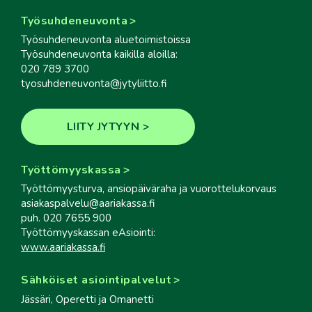
Työsuhdeneuvonta
Työsuhdeneuvonta aluetoimistoissa
Työsuhdeneuvonta kaikilla aloilla:
020 789 3700
tyosuhdeneuvonta@jytyliitto.fi
LIITY JYTYYN
Työttömyyskassa
Työttömyysturva, ansiopäiväraha ja vuorottelukorvaus
asiakaspalvelu@aariakassa.fi
puh. 020 7655 900
Työttömyyskassan eAsiointi:
www.aariakassa.fi
Sähköiset asiointipalvelut
Jässäri, Operetti ja Omanetti