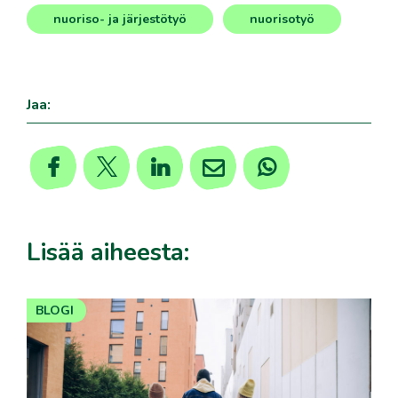
nuoriso- ja järjestötyö
nuorisotyö
,
Jaa:
Lisää aiheesta:
BLOGI