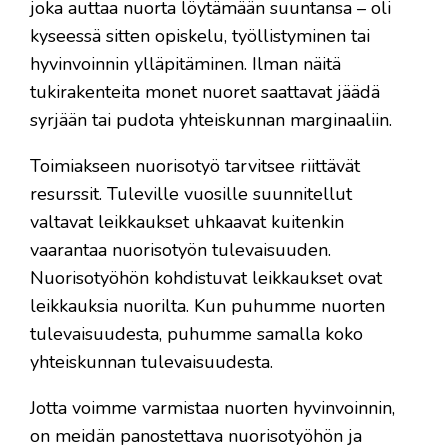
joka auttaa nuorta löytämään suuntansa – oli
kyseessä sitten opiskelu, työllistyminen tai
hyvinvoinnin ylläpitäminen. Ilman näitä
tukirakenteita monet nuoret saattavat jäädä
syrjään tai pudota yhteiskunnan marginaaliin.
Toimiakseen nuorisotyö tarvitsee riittävät
resurssit. Tuleville vuosille suunnitellut
valtavat leikkaukset uhkaavat kuitenkin
vaarantaa nuorisotyön tulevaisuuden.
Nuorisotyöhön kohdistuvat leikkaukset ovat
leikkauksia nuorilta. Kun puhumme nuorten
tulevaisuudesta, puhumme samalla koko
yhteiskunnan tulevaisuudesta.
Jotta voimme varmistaa nuorten hyvinvoinnin,
on meidän panostettava nuorisotyöhön ja