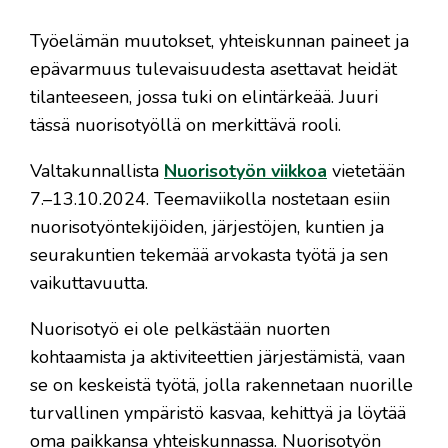
Työelämän muutokset, yhteiskunnan paineet ja
epävarmuus tulevaisuudesta asettavat heidät
tilanteeseen, jossa tuki on elintärkeää. Juuri
tässä nuorisotyöllä on merkittävä rooli.
Valtakunnallista
Nuorisotyön viikkoa
vietetään
7.–13.10.2024. Teemaviikolla nostetaan esiin
nuorisotyöntekijöiden, järjestöjen, kuntien ja
seurakuntien tekemää arvokasta työtä ja sen
vaikuttavuutta.
Nuorisotyö ei ole pelkästään nuorten
kohtaamista ja aktiviteettien järjestämistä, vaan
se on keskeistä työtä, jolla rakennetaan nuorille
turvallinen ympäristö kasvaa, kehittyä ja löytää
oma paikkansa yhteiskunnassa. Nuorisotyön