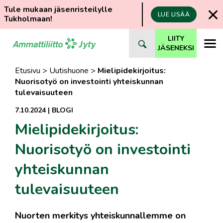
Tule mukaan jäsenristeilylle
LUE LISÄÄ
Tukholmaan!
Siirry
LIITY
suoraan
JÄSENEKSI
sisältöön
Etusivu
>
Uutishuone
>
Mielipidekirjoitus:
Nuorisotyö on investointi yhteiskunnan
tulevaisuuteen
7.10.2024
|
BLOGI
Mielipidekirjoitus:
Nuorisotyö on investointi
yhteiskunnan
tulevaisuuteen
Nuorten merkitys yhteiskunnallemme on