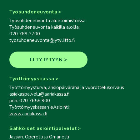
Työsuhdeneuvonta
Työsuhdeneuvonta aluetoimistoissa
Työsuhdeneuvonta kaikilla aloilla:
020 789 3700
tyosuhdeneuvonta@jytyliitto.fi
LIITY JYTYYN
Työttömyyskassa
Työttömyysturva, ansiopäiväraha ja vuorottelukorvaus
asiakaspalvelu@aariakassa.fi
puh. 020 7655 900
Työttömyyskassan eAsiointi:
www.aariakassa.fi
Sähköiset asiointipalvelut
Jässäri, Operetti ja Omanetti