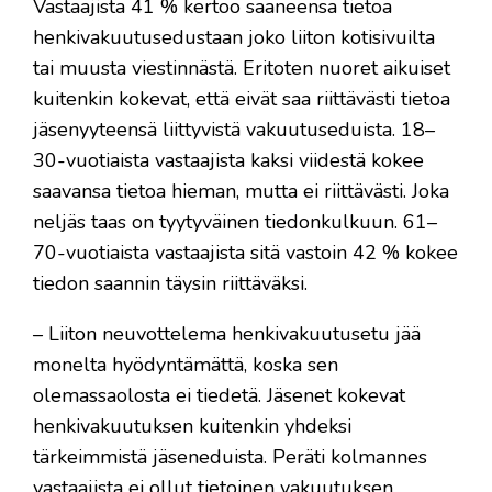
Vastaajista 41 % kertoo saaneensa tietoa
henkivakuutusedustaan joko liiton kotisivuilta
tai muusta viestinnästä. Eritoten nuoret aikuiset
kuitenkin kokevat, että eivät saa riittävästi tietoa
jäsenyyteensä liittyvistä vakuutuseduista. 18–
30-vuotiaista vastaajista kaksi viidestä kokee
saavansa tietoa hieman, mutta ei riittävästi. Joka
neljäs taas on tyytyväinen tiedonkulkuun. 61–
70-vuotiaista vastaajista sitä vastoin 42 % kokee
tiedon saannin täysin riittäväksi.
– Liiton neuvottelema henkivakuutusetu jää
monelta hyödyntämättä, koska sen
olemassaolosta ei tiedetä. Jäsenet kokevat
henkivakuutuksen kuitenkin yhdeksi
tärkeimmistä jäseneduista. Peräti kolmannes
vastaajista ei ollut tietoinen vakuutuksen