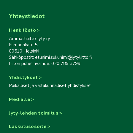
Yhteystiedot
Henkilöstö
Ammattiliitto Jyty ry
Elimäenkatu 5
00510 Helsinki
Sähköpostit: etunimi.sukunimi@jytyliitto.fi
Liiton puhelinvaihde: 020 789 3799
Yhdistykset
Paikalliset ja valtakunnalliset yhdistykset
Medialle
Jyty-lehden toimitus
Laskutusosoite