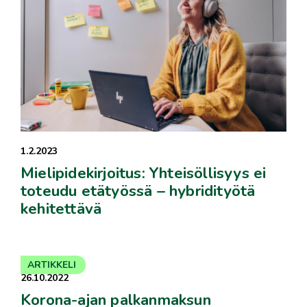
1.2.2023
Mielipidekirjoitus: Yhteisöllisyys ei
toteudu etätyössä – hybridityötä
kehitettävä
ARTIKKELI
26.10.2022
Korona-ajan palkanmaksun