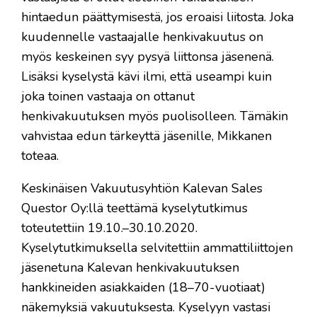
hintaedun päättymisestä, jos eroaisi liitosta. Joka
kuudennelle vastaajalle henkivakuutus on
myös keskeinen syy pysyä liittonsa jäsenenä.
Lisäksi kyselystä kävi ilmi, että useampi kuin
joka toinen vastaaja on ottanut
henkivakuutuksen myös puolisolleen. Tämäkin
vahvistaa edun tärkeyttä jäsenille, Mikkanen
toteaa.
Keskinäisen Vakuutusyhtiön Kalevan Sales
Questor Oy:llä teettämä kyselytutkimus
toteutettiin 19.10.–30.10.2020.
Kyselytutkimuksella selvitettiin ammattiliittojen
jäsenetuna Kalevan henkivakuutuksen
hankkineiden asiakkaiden (18–70-vuotiaat)
näkemyksiä vakuutuksesta. Kyselyyn vastasi