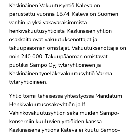
Keskinäinen Vakuutusyhtiö Kaleva on
perustettu vuonna 1874. Kaleva on Suomen
vanhin ja yksi vakavaraisimmista
henkivakuutusyhtiöistä. Keskinäisen yhtiön
osakkaita ovat vakuutuksenottajat ja
takuupääoman omistajat. Vakuutuksenottajia on
noin 240 000. Takuupääoman omistavat
puoliksi Sampo Oyj tytäryhtiöineen ja
Keskinäinen työeläkevakuutusyhtiö Varma
tytäryhtiöineen.
Yhtiö toimii läheisessä yhteistyössä Mandatum
Henkivakuutusosakeyhtiön ja If
Vahinkovakuutusyhtiön sekä muiden Sampo-
konserniin kuuluvien yhtiöiden kanssa.
Keskinäisenä yhtiönä Kaleva ei kuulu Sampo-