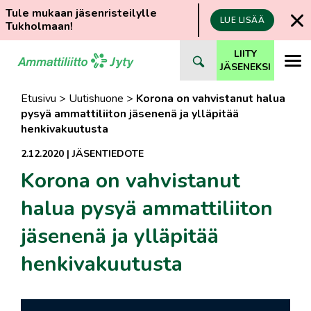
Tule mukaan jäsenristeilylle
LUE LISÄÄ
Tukholmaan!
Siirry
LIITY
suoraan
JÄSENEKSI
sisältöön
Etusivu
>
Uutishuone
>
Korona on vahvistanut halua
pysyä ammattiliiton jäsenenä ja ylläpitää
henkivakuutusta
2.12.2020
|
JÄSENTIEDOTE
Korona on vahvistanut
halua pysyä ammattiliiton
jäsenenä ja ylläpitää
henkivakuutusta