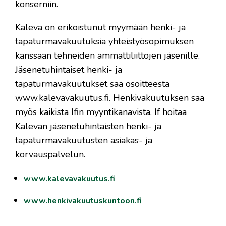
konserniin.
Kaleva on erikoistunut myymään henki- ja
tapaturmavakuutuksia yhteistyösopimuksen
kanssaan tehneiden ammattiliittojen jäsenille.
Jäsenetuhintaiset henki- ja
tapaturmavakuutukset saa osoitteesta
www.kalevavakuutus.fi. Henkivakuutuksen saa
myös kaikista Ifin myyntikanavista. If hoitaa
Kalevan jäsenetuhintaisten henki- ja
tapaturmavakuutusten asiakas- ja
korvauspalvelun.
www.kalevavakuutus.fi
www.henkivakuutuskuntoon.fi