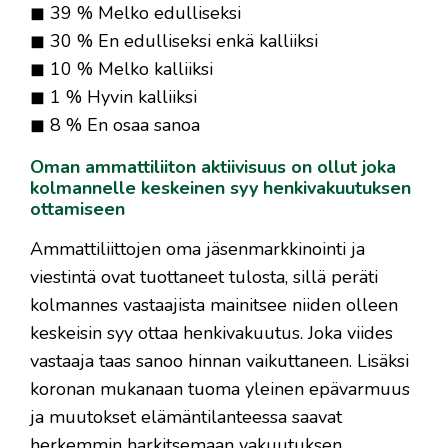
◼ 39 % Melko edulliseksi
◼ 30 % En edulliseksi enkä kalliiksi
◼ 10 % Melko kalliiksi
◼ 1 % Hyvin kalliiksi
◼ 8 % En osaa sanoa
Oman ammattiliiton aktiivisuus on ollut joka
kolmannelle keskeinen syy henkivakuutuksen
ottamiseen
Ammattiliittojen oma jäsenmarkkinointi ja
viestintä ovat tuottaneet tulosta, sillä peräti
kolmannes vastaajista mainitsee niiden olleen
keskeisin syy ottaa henkivakuutus. Joka viides
vastaaja taas sanoo hinnan vaikuttaneen. Lisäksi
koronan mukanaan tuoma yleinen epävarmuus
ja muutokset elämäntilanteessa saavat
herkemmin harkitsemaan vakuutuksen