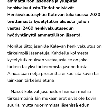
ammattiliiton jäsenenä ja ylläpitää
henkivakuutusta.Tiedot selviävät
Henkivakuutusyhtiö Kalevan lokakuussa 2020
teettämästä kyselytutkimuksesta, johon
vastasi 2469 henkivakuutusedun
hyödyntänyttä ammattiliiton jäsentä.
Monille liittojäsenille Kalevan henkivakuutus on
tärkeimpiä jäsenetuja. Kahdelle kolmesta
kyselytutkimuksen vastaajasta se on joko
tärkein tai yksi tärkeimmistä jäseneduista.
Ainoastaan neljä prosenttia ei koe sitä kovin tai
lainkaan tärkeänä etuna.
– Naiset kokevat jäsenedun hieman miehiä
tärkeämpänä. Iän mukaan erot eivät ole kovin
suuria, mutta nuorimmissa jäsenissä edun