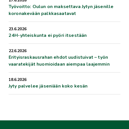
27.6.2026
Työvoitto: Oulun on maksettava Jytyn jäsenille
koronakevään palkkasaatavat
23.6.2026
24H-yhteiskunta ei pyöri itsestään
22.6.2026
Erityisraskausrahan ehdot uudistuivat – työn
vaaratekijät huomioidaan aiempaa laajemmin
18.6.2026
Jyty palvelee jäseniään koko kesän