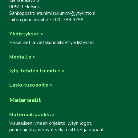
Elimäenkatu 5
00510 Helsinki
Sähköpostit: etunimi.sukunimi@jytyliitto.fi
Liiton puhelinvaihde: 020 789 3799
Yhdistykset
Paikalliset ja valtakunnalliset yhdistykset
Medialle
Jyty-lehden toimitus
Laskutusosoite
Materiaalit
Materiaalipankki
Visuaalisen ilmeen ohjeisto, Jytyn logot,
puheenjohtajan kuvat sekä esitteet ja oppaat