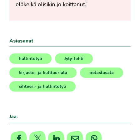
eläkeikä olisikin jo koittanut.”
Asiasanat
hallintotyö
Jyty-lehti
,
,
kirjasto- ja kulttuuriala
pelastusala
,
,
sihteeri- ja hallintotyö
Jaa: