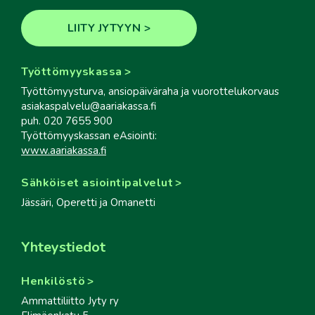
LIITY JYTYYN
Työttömyyskassa
Työttömyysturva, ansiopäiväraha ja vuorottelukorvaus
asiakaspalvelu@aariakassa.fi
puh. 020 7655 900
Työttömyyskassan eAsiointi:
www.aariakassa.fi
Sähköiset asiointipalvelut
Jässäri, Operetti ja Omanetti
Yhteystiedot
Henkilöstö
Ammattiliitto Jyty ry