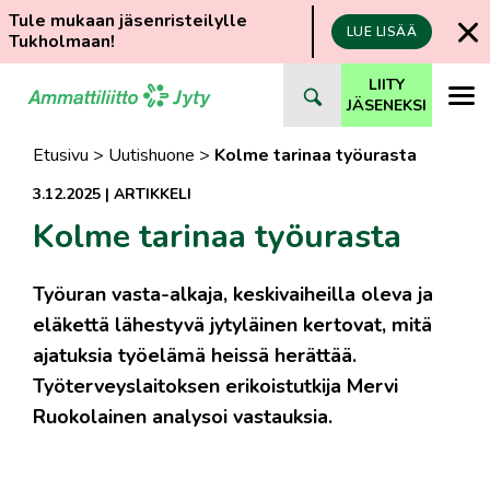
Tule mukaan jäsenristeilylle
LUE LISÄÄ
Tukholmaan!
Siirry
LIITY
suoraan
JÄSENEKSI
sisältöön
Etusivu
>
Uutishuone
>
Kolme tarinaa työurasta
3.12.2025
|
ARTIKKELI
Kolme tarinaa työurasta
Työuran vasta-alkaja, keskivaiheilla oleva ja
eläkettä lähestyvä jytyläinen kertovat, mitä
ajatuksia työelämä heissä herättää.
Työterveyslaitoksen erikoistutkija Mervi
Ruokolainen analysoi vastauksia.