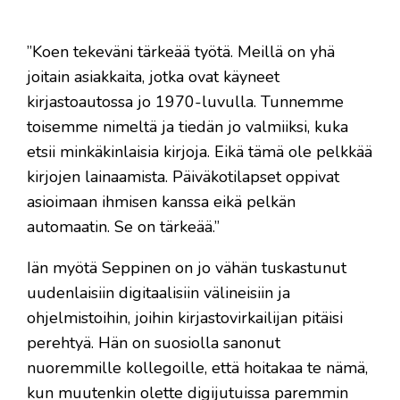
”Koen tekeväni tärkeää työtä. Meillä on yhä
joitain asiakkaita, jotka ovat käyneet
kirjastoautossa jo 1970-luvulla. Tunnemme
toisemme nimeltä ja tiedän jo valmiiksi, kuka
etsii minkäkinlaisia kirjoja. Eikä tämä ole pelkkää
kirjojen lainaamista. Päiväkotilapset oppivat
asioimaan ihmisen kanssa eikä pelkän
automaatin. Se on tärkeää.”
Iän myötä Seppinen on jo vähän tuskastunut
uudenlaisiin digitaalisiin välineisiin ja
ohjelmistoihin, joihin kirjastovirkailijan pitäisi
perehtyä. Hän on suosiolla sanonut
nuoremmille kollegoille, että hoitakaa te nämä,
kun muutenkin olette digijutuissa paremmin