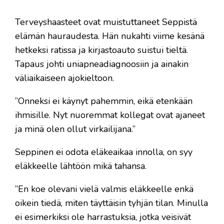
Terveyshaasteet ovat muistuttaneet Seppistä
elämän hauraudesta. Hän nukahti viime kesänä
hetkeksi ratissa ja kirjastoauto suistui tieltä.
Tapaus johti uniapneadiagnoosiin ja ainakin
väliaikaiseen ajokieltoon.
”Onneksi ei käynyt pahemmin, eikä etenkään
ihmisille. Nyt nuoremmat kollegat ovat ajaneet
ja minä olen ollut virkailijana.”
Seppinen ei odota eläkeaikaa innolla, on syy
eläkkeelle lähtöön mikä tahansa.
”En koe olevani vielä valmis eläkkeelle enkä
oikein tiedä, miten täyttäisin tyhjän tilan. Minulla
ei esimerkiksi ole harrastuksia, jotka veisivät