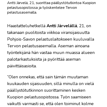
Antti Järvelä, 21, suorittaa päällystötutkintoa Kuopion
pelastusopistossa ja työskentelee Tervon
pelastusasemalla.
Haastatteluhetkellä
Antti Järvelällä
, 21, on
takanaan puolitoista viikkoa viransijaisuutta
Pohjois-Savon pelastuslaitokseen kuuluvalla
Tervon pelastusasemalla. Aseman ainoana
työntekijänä hän vastaa muun muassa alueen
palotarkastuksista ja pyörittää aseman
päivittäisasioita.
”Olen onnekas, että sain tämän muutaman
kuukauden sijaisuuden, sillä minulla on vielä
päällystötutkinnon suorittaminen kesken
Kuopion pelastusopistossa. Työn saamiseen
vaikutti varmasti se, että olen toiminut kolme