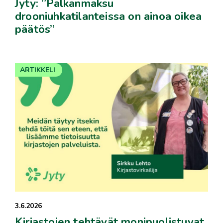
Jyty: ”Palkanmaksu
drooniuhkatilanteissa on ainoa oikea
päätös”
ARTIKKELI
3.6.2026
Kirjastojen tehtävät monipuolistuvat,