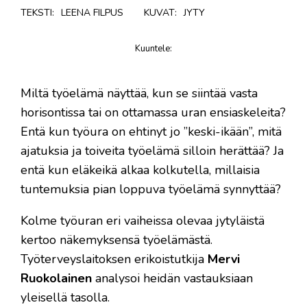
TEKSTI:
LEENA FILPUS
KUVAT:
JYTY
Kuuntele
:
juttu
Miltä työelämä näyttää, kun se siintää vasta
horisontissa tai on ottamassa uran ensiaskeleita?
Entä kun työura on ehtinyt jo ”keski-ikään”, mitä
ajatuksia ja toiveita työelämä silloin herättää? Ja
entä kun eläkeikä alkaa kolkutella, millaisia
tuntemuksia pian loppuva työelämä synnyttää?
Kolme työuran eri vaiheissa olevaa jytyläistä
kertoo näkemyksensä työelämästä.
Työterveyslaitoksen erikoistutkija
Mervi
Ruokolainen
analysoi heidän vastauksiaan
yleisellä tasolla.