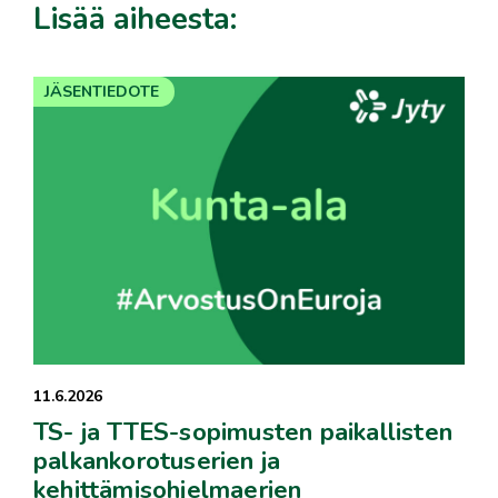
Lisää aiheesta:
JÄSENTIEDOTE
11.6.2026
TS- ja TTES-sopimusten paikallisten
palkankorotuserien ja
kehittämisohjelmaerien