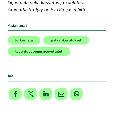
kirjastoala sekä kasvatus ja koulutus.
Ammattiliitto Jyty on STTK:n jäsenliitto.
Asiasanat
kirkon ala
palkankorotukset
,
,
työehtosopimusneuvottelut
Jaa: