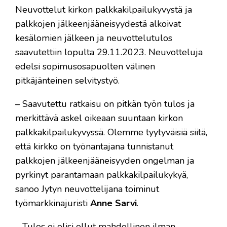
Neuvottelut kirkon palkkakilpailukyvystä ja
palkkojen jälkeenjääneisyydestä alkoivat
kesälomien jälkeen ja neuvottelutulos
saavutettiin lopulta 29.11.2023. Neuvotteluja
edelsi sopimusosapuolten välinen
pitkäjänteinen selvitystyö.
– Saavutettu ratkaisu on pitkän työn tulos ja
merkittävä askel oikeaan suuntaan kirkon
palkkakilpailukyvyssä. Olemme tyytyväisiä siitä,
että kirkko on työnantajana tunnistanut
palkkojen jälkeenjääneisyyden ongelman ja
pyrkinyt parantamaan palkkakilpailukykyä,
sanoo Jytyn neuvottelijana toiminut
työmarkkinajuristi
Anne Sarvi
.
– Tulos ei olisi ollut mahdollinen ilman