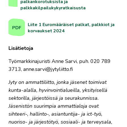
palkankorotuksista ja
palkkakilpailukykyratkaisusta
Liite 1 Euromääräiset palkat, palkkiot ja
PDF
korvaukset 2024
Lisätietoja
Työmarkkinajuristi Anne Sarvi, puh. 020 789
3713, anne.sarvi@jytyliitto.fi
Jyty on ammattiliitto, jonka jäsenet toimivat
kunta-alalla, hyvinvointialueilla, yksityisellä
sektorilla, järjestöissä ja seurakunnissa.
Jäsenistön suurimpia ammattialoja ovat
sihteeri-, hallinto-, asiantuntija- ja ict-työ,
nuoriso- ja järjestötyö, sosiaali- ja terveysala,