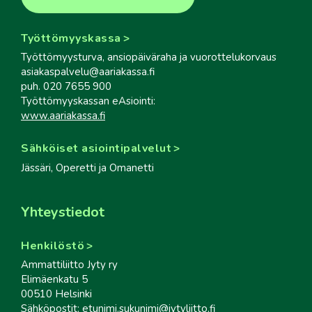
Työttömyyskassa
Työttömyysturva, ansiopäiväraha ja vuorottelukorvaus
asiakaspalvelu@aariakassa.fi
puh. 020 7655 900
Työttömyyskassan eAsiointi:
www.aariakassa.fi
Sähköiset asiointipalvelut
Jässäri, Operetti ja Omanetti
Yhteystiedot
Henkilöstö
Ammattiliitto Jyty ry
Elimäenkatu 5
00510 Helsinki
Sähköpostit: etunimi.sukunimi@jytyliitto.fi