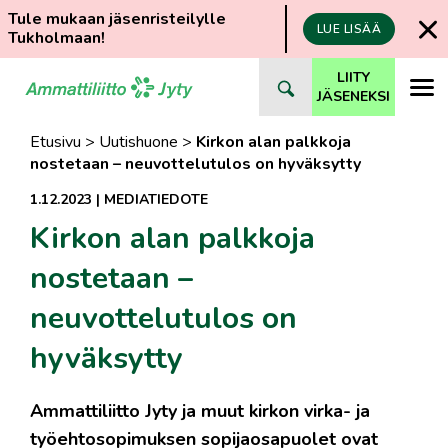
Tule mukaan jäsenristeilylle
LUE LISÄÄ
Tukholmaan!
Siirry
LIITY
suoraan
JÄSENEKSI
sisältöön
Etusivu
>
Uutishuone
>
Kirkon alan palkkoja
nostetaan – neuvottelutulos on hyväksytty
1.12.2023
|
MEDIATIEDOTE
Kirkon alan palkkoja
nostetaan –
neuvottelutulos on
hyväksytty
Ammattiliitto Jyty ja muut kirkon virka- ja
työehtosopimuksen sopijaosapuolet ovat