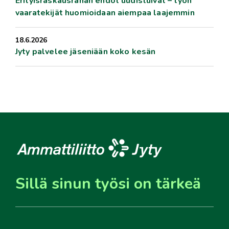
Erityisraskausrahan ehdot uudistuivat – työn
vaaratekijät huomioidaan aiempaa laajemmin
18.6.2026
Jyty palvelee jäseniään koko kesän
Sillä sinun työsi on tärkeä