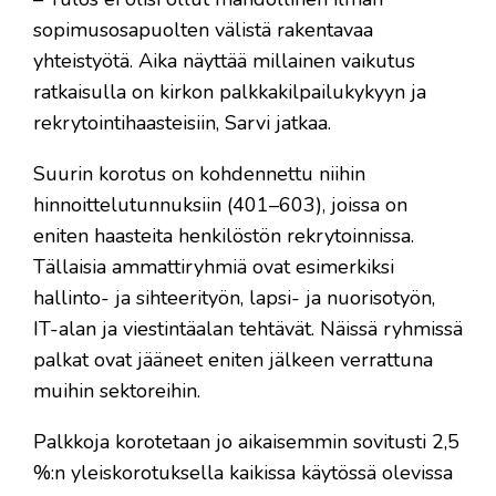
sopimusosapuolten välistä rakentavaa
yhteistyötä. Aika näyttää millainen vaikutus
ratkaisulla on kirkon palkkakilpailukykyyn ja
rekrytointihaasteisiin, Sarvi jatkaa.
Suurin korotus on kohdennettu niihin
hinnoittelutunnuksiin (401–603), joissa on
eniten haasteita henkilöstön rekrytoinnissa.
Tällaisia ammattiryhmiä ovat esimerkiksi
hallinto- ja sihteerityön, lapsi- ja nuorisotyön,
IT-alan ja viestintäalan tehtävät. Näissä ryhmissä
palkat ovat jääneet eniten jälkeen verrattuna
muihin sektoreihin.
Palkkoja korotetaan jo aikaisemmin sovitusti 2,5
%:n yleiskorotuksella kaikissa käytössä olevissa