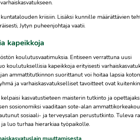
n varhaiskasvatukseen.
ä kuntatalouden kriisiin. Lisäksi kunnille määrättävien te
isesti, Jytyn puheenjohtaja vaatii.
ia kapeikkoja
östön koulutusvaatimuksia. Entiseen verrattuna uusi
luo koulutuksellisia kapeikkoja erityisesti varhaiskasvatu
tajan ammattitutkinnon suorittanut voi hoitaa lapsia koto
yhmä ja varhaiskasvatukselliset tavoitteet ovat kuitenki
lpaisi kasvatustieteen maisterin tutkinto ja opettajaks
uksen sosionomiksi vaaditaan sote-alan ammattikorkeakou
tautunut sosiaali- ja terveysalan perustutkinto. Tuleva 
a luo turhaa hierarkiaa työpaikolle.
rhaiskasvatuslain muuttamisesta