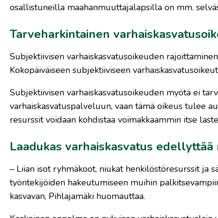
osallistuneilla maahanmuuttajalapsilla on mm. selväst
Tarveharkintainen varhaiskasvatusoikeu
Subjektiivisen varhaiskasvatusoikeuden rajoittaminen li
Kokopäiväiseen subjektiiviseen varhaiskasvatusoikeut
Subjektiivisen varhaiskasvatusoikeuden myötä ei tarv
varhaiskasvatuspalveluun, vaan tämä oikeus tulee autom
resurssit voidaan kohdistaa voimakkaammin itse lasten
Laadukas varhaiskasvatus edellyttää 
– Liian isot ryhmäkoot, niukat henkilöstöresurssit ja
työntekijöiden hakeutumiseen muihin palkitsevampiin 
kasvavan, Pihlajamäki huomauttaa.