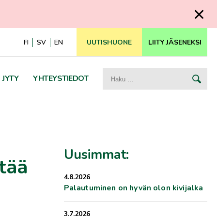
FI
SV
EN
UUTISHUONE
LIITY JÄSENEKSI
Haku:
JYTY
YHTEYSTIEDOT
Uusimmat:
stää
4.8.2026
Palautuminen on hyvän olon kivijalka
3.7.2026