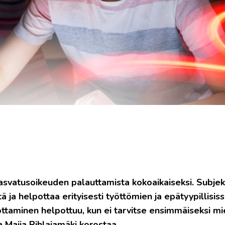
kasvatusoikeuden palauttamista kokoaikaiseksi. Subjek
 ja helpottaa erityisesti työttömien ja epätyypillisis
taminen helpottuu, kun ei tarvitse ensimmäiseksi mie
a Maija Pihlajamäki korostaa.