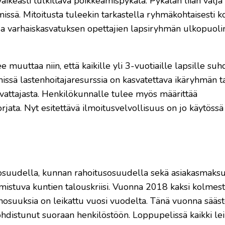
keasti tulkittava poikkeamispykälä. Pykälän liian väljä 
issä. Mitoitusta tuleekin tarkastella ryhmäkohtaisesti k
ida varhaiskasvatuksen opettajien lapsiryhmän ulkopuolin
ee muuttaa niin, että kaikille yli 3-vuotiaille lapsille su
missä lastenhoitajaresurssia on kasvatettava ikäryhmän 
svattajasta. Henkilökunnalle tulee myös määrittää
rjata. Nyt esitettävä ilmoitusvelvollisuus on jo käytössä
nosuudella, kunnan rahoitusosuudella sekä asiakasmaksu
mistuva kuntien talouskriisi. Vuonna 2018 kaksi kolmes
onosuuksia on leikattu vuosi vuodelta. Tänä vuonna sääs
ohdistunut suoraan henkilöstöön. Loppupelissä kaikki le