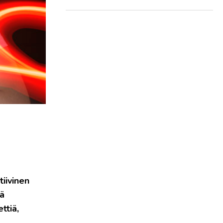
tiivinen
sä
ttiä,