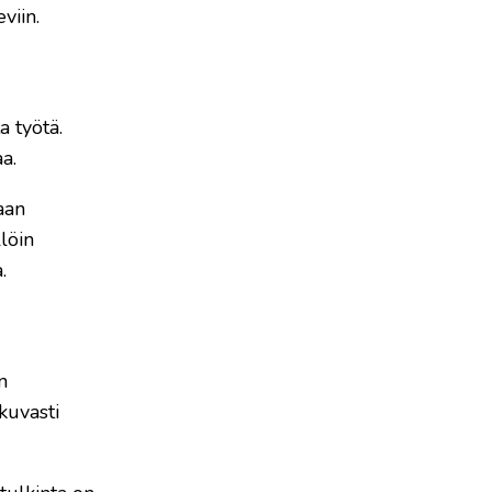
viin.
a työtä.
a.
aan
löin
.
n
kuvasti