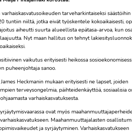
 varhaiskasvatusoikeuden tarveharkintaiseksi säästöihin
0 tuntiin niiltä, jotka eivät työskentele kokoaikaisesti, op
Rajoitus aiheutti suurta alueellista epätasa-arvoa, kun os
 laajuutta. Nyt maan hallitus on tehnyt lakiesitysluonnok
aikaiseksi.
sitiivinen vaikutus erityisesti heikossa sosioekonomise
ytyn puheenjohtaja sanoo.
 James Heckmanin mukaan erityisesti ne lapset, joiden
empien terveysongelmia, päihteidenkäyttöä, sosiaalisia o
n ohjaamasta varhaiskasvatuksesta.
yrjäytymisvaarassa ovat myös maahanmuuttajaperheide
tu varhaiskasvatukseen. Maahanmuuttajalasten osallistum
n oppimisvaikeudet ja syrjäytyminen. Varhaiskasvatukseen