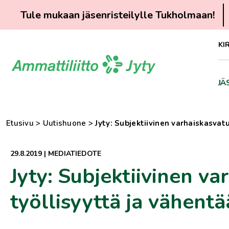
Tule mukaan jäsenristeilylle Tukholmaan!
Siirry
KI
suoraan
sisältöön
JÄ
Etusivu
>
Uutishuone
>
Jyty: Subjektiivinen varhaiskasvat
29.8.2019
|
MEDIATIEDOTE
Jyty: Subjektiivinen v
työllisyyttä ja vähentä