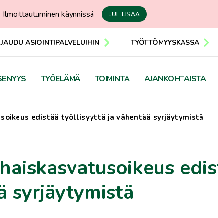
Ilmoittautuminen käynnissä
LUE LISÄÄ
RJAUDU ASIOINTIPALVELUIHIN
TYÖTTÖMYYSKASSA
SENYYS
TYÖELÄMÄ
TOIMINTA
AJANKOHTAISTA
usoikeus edistää työllisyyttä ja vähentää syrjäytymistä
arhaiskasvatusoikeus edi
ä syrjäytymistä