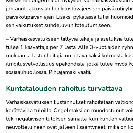
Keskeinen ongelma on nykyisen varhaiskasvatuslain vai
johtanut jatkuvaan henkilöstövajeeseen päiväkotiryhm
päiväkotipäivän ajan. Lisäksi pykälässä tulisi huomio
sen vaikutukset suhdeluvun toteutumiseen.
– Varhaiskasvatukseen liittyviä lakeja ja asetuksia tul
tulee 1 kasvattaja per 7 lasta. Alle 3-vuotiaiden ryh
mukaan ja lastenhoitajia on oltava kaksi kolmesta ka
ilmoitusvelvollisuus epäkohdista, jotka tulee myös ko
sosiaalihuollossa, Pihlajamäki vaatii.
Kuntatalouden rahoitus turvattava
Varhaiskasvatuksen kustannukset rahoitetaan valtio
kerättävillä tuloilla. Ongelmaksi on muodostunut voi
teki negatiivisen tuloksen samalla, kun kuntien valti
neuvotteluineen ovat jälleen lisääntyneet, mikä on k