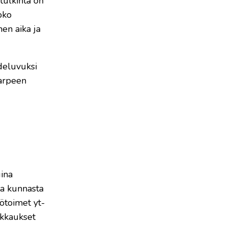
tulkinta on
oko
en aika ja
hdeluvuksi
tarpeen
ina
ta kunnasta
tötoimet yt-
ikkaukset