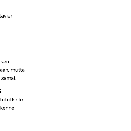
htävien
ksen
naan, mutta
n samat.
i
lututkinto
rakenne