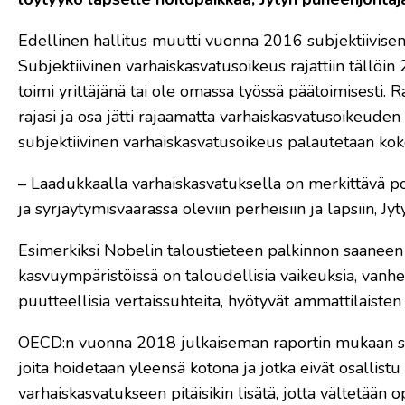
Edellinen hallitus muutti vuonna 2016 subjektiivisen
Subjektiivinen varhaiskasvatusoikeus rajattiin tällöin 2
toimi yrittäjänä tai ole omassa työssä päätoimisesti. 
rajasi ja osa jätti rajaamatta varhaiskasvatusoikeuden
subjektiivinen varhaiskasvatusoikeus palautetaan koko
– Laadukkaalla varhaiskasvatuksella on merkittävä po
ja syrjäytymisvaarassa oleviin perheisiin ja lapsiin, J
Esimerkiksi Nobelin taloustieteen palkinnon saaneen
kasvuympäristöissä on taloudellisia vaikeuksia, vanh
puutteellisia vertaissuhteita, hyötyvät ammattilaiste
OECD:n vuonna 2018 julkaiseman raportin mukaan s
joita hoidetaan yleensä kotona ja jotka eivät osallis
varhaiskasvatukseen pitäisikin lisätä, jotta vältetää