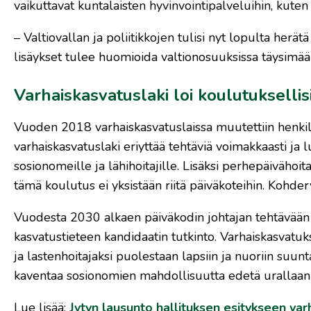
vaikuttavat kuntalaisten hyvinvointipalveluihin, kute
– Valtiovallan ja poliitikkojen tulisi nyt lopulta herät
lisäykset tulee huomioida valtionosuuksissa täysimäärä
Varhaiskasvatuslaki loi koulutuksellis
Vuoden 2018 varhaiskasvatuslaissa muutettiin henkil
varhaiskasvatuslaki eriyttää tehtäviä voimakkaasti ja 
sosionomeille ja lähihoitajille. Lisäksi perhepäivähoi
tämä koulutus ei yksistään riitä päiväkoteihin. Kohder
Vuodesta 2030 alkaen päiväkodin johtajan tehtävään ke
kasvatustieteen kandidaatin tutkinto. Varhaiskasvat
ja lastenhoitajaksi puolestaan lapsiin ja nuoriin suun
kaventaa sosionomien mahdollisuutta edetä urallaan j
Lue lisää:
Jytyn lausunto hallituksen esitykseen va