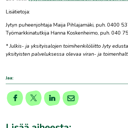
Lisätietoja:
Jytyn puheenjohtaja Maija Pihlajamäki, puh. 0400 537 
Työmarkkinatutkija Hanna Koskenheimo, puh. 040 753
* Julkis- ja yksityisalojen toimihenkilöliitto Jyty ed
yksityisten palveluksessa olevaa viran- ja toimenhalti
Jaa:
Lisää aiheesta: