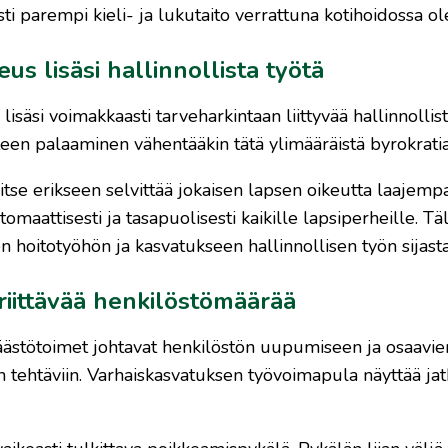
i parempi kieli- ja lukutaito verrattuna kotihoidossa ole
s lisäsi hallinnollista työtä
säsi voimakkaasti tarveharkintaan liittyvää hallinnollist
een palaaminen vähentääkin tätä ylimääräistä byrokratia
itse erikseen selvittää jokaisen lapsen oikeutta laajemp
aattisesti ja tasapuolisesti kaikille lapsiperheille. Täl
 hoitotyöhön ja kasvatukseen hallinnollisen työn sijasta
riittävää henkilöstömäärää
 säästötoimet johtavat henkilöstön uupumiseen ja osaavie
tehtäviin. Varhaiskasvatuksen työvoimapula näyttää jat