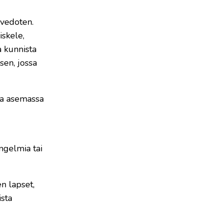
 vedoten.
iskele,
a kunnista
sen, jossa
ssa asemassa
ngelmia tai
n lapset,
ista