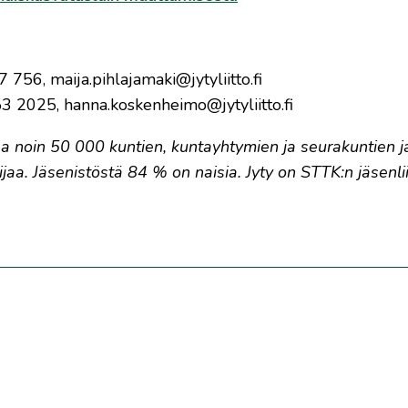
756, maija.pihlajamaki@jytyliitto.fi
 2025, hanna.koskenheimo@jytyliitto.fi
ustaa noin 50 000 kuntien, kuntayhtymien ja seurakuntien j
jaa. Jäsenistöstä 84 % on naisia. Jyty on STTK:n jäsenlii