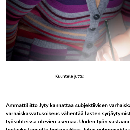
Kuuntele
juttu
:
Ammattiliitto Jyty kannattaa subjektiivisen varhais
varhaiskasvatusoikeus vähentää lasten syrjäytymistä
työsuhteissa olevien asemaa. Uuden työn vastaanot
löytyykö lapselle hoitopaikkaa, Jytyn puheenjohtaj