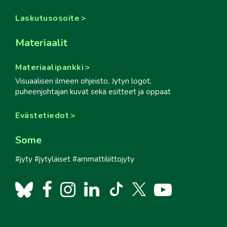
Laskutusosoite
Materiaalit
Materiaalipankki
Visuaalisen ilmeen ohjeisto, Jytyn logot,
puheenjohtajan kuvat sekä esitteet ja oppaat
Evästetiedot
Some
#jyty #jytyläiset #ammattiliittojyty