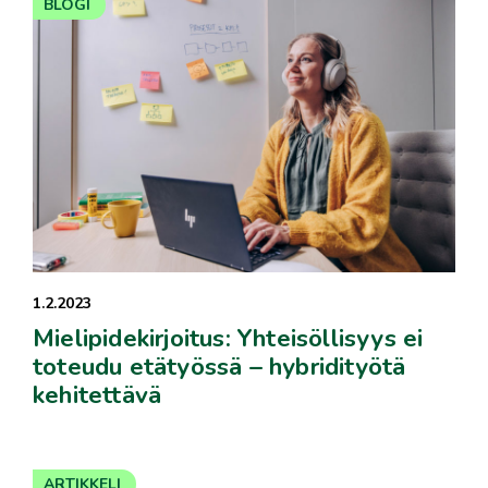
BLOGI
1.2.2023
Mielipidekirjoitus: Yhteisöllisyys ei
toteudu etätyössä – hybridityötä
kehitettävä
ARTIKKELI