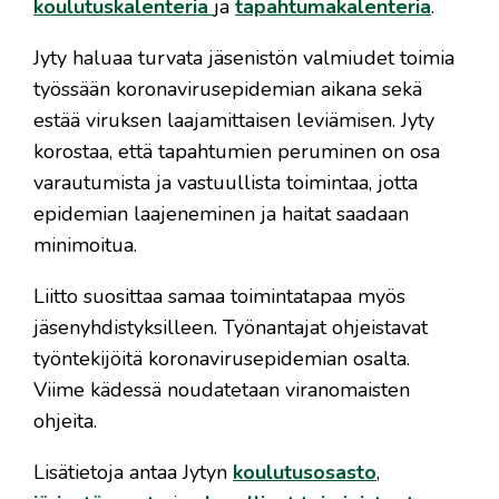
koulutuskalenteria
ja
tapahtumakalenteria
.
Jyty haluaa turvata jäsenistön valmiudet toimia
työssään koronavirusepidemian aikana sekä
estää viruksen laajamittaisen leviämisen. Jyty
korostaa, että tapahtumien peruminen on osa
varautumista ja vastuullista toimintaa, jotta
epidemian laajeneminen ja haitat saadaan
minimoitua.
Liitto suosittaa samaa toimintatapaa myös
jäsenyhdistyksilleen. Työnantajat ohjeistavat
työntekijöitä koronavirusepidemian osalta.
Viime kädessä noudatetaan viranomaisten
ohjeita.
Lisätietoja antaa Jytyn
koulutusosasto
,