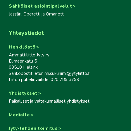
Sähköiset asiointipalvelut
Jässäri, Operetti ja Omanetti
Yhteystiedot
Henkilöstö
Ammattiliitto Jyty ry
Elimäenkatu 5
00510 Helsinki
Sähköpostit: etunimi.sukunimi@jytyliitto.fi
Liiton puhelinvaihde: 020 789 3799
Yhdistykset
Paikalliset ja valtakunnalliset yhdistykset
Medialle
Jyty-lehden toimitus