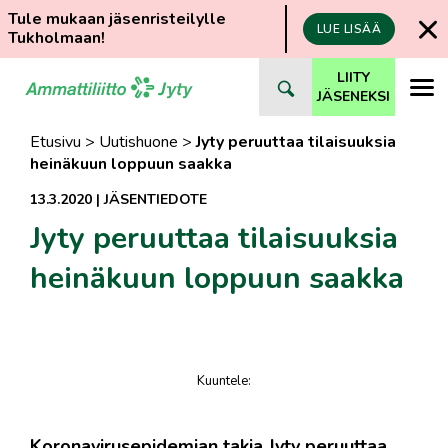
Tule mukaan jäsenristeilylle
LUE LISÄÄ
Tukholmaan!
Siirry
LIITY
suoraan
JÄSENEKSI
sisältöön
Etusivu
>
Uutishuone
>
Jyty peruuttaa tilaisuuksia
heinäkuun loppuun saakka
13.3.2020
|
JÄSENTIEDOTE
Jyty peruuttaa tilaisuuksia
heinäkuun loppuun saakka
Kuuntele
:
juttu
Koronavirusepidemian takia Jyty peruuttaa