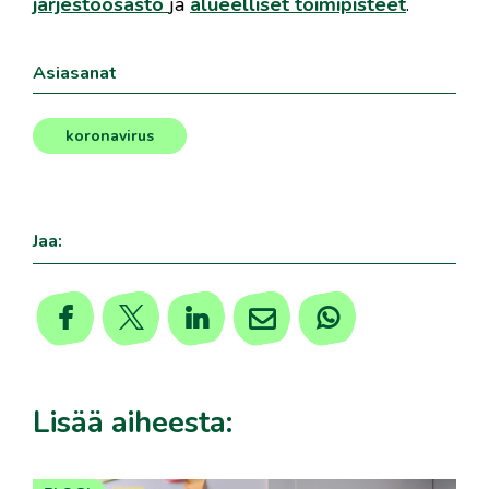
järjestöosasto
ja
alueelliset toimipisteet
.
Asiasanat
koronavirus
Jaa:
Lisää aiheesta: