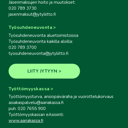
Jäsenmaksujen hoito ja muutokset:
020 789 3730
jasenmaksut@jytyliitto.fi
Työsuhdeneuvonta
Työsuhdeneuvonta aluetoimistoissa
Työsuhdeneuvonta kaikilla aloilla:
020 789 3700
tyosuhdeneuvonta@jytyliitto.fi
LIITY JYTYYN
Työttömyyskassa
Työttömyysturva, ansiopäiväraha ja vuorottelukorvaus
asiakaspalvelu@aariakassa.fi
puh. 020 7655 900
Työttömyyskassan eAsiointi:
www.aariakassa.fi