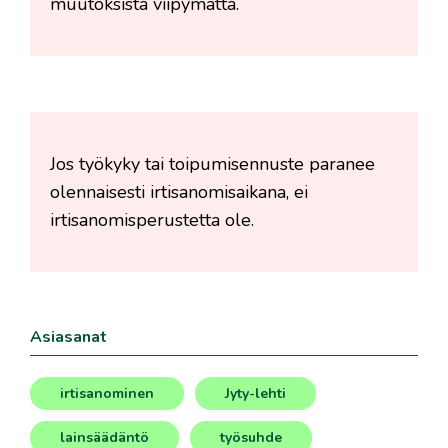
muutoksista viipymättä.
Jos työkyky tai toipumisennuste paranee
olennaisesti irtisanomisaikana, ei
irtisanomisperustetta ole.
Asiasanat
irtisanominen
Jyty-lehti
,
,
lainsäädäntö
työsuhde