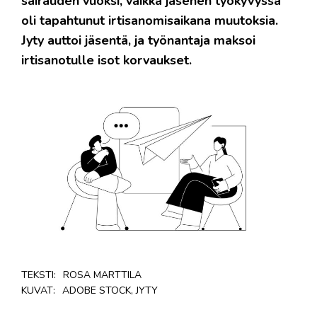
sairauden vuoksi, vaikka jäsenen työkyvyssä
oli tapahtunut irtisanomisaikana muutoksia.
Jyty auttoi jäsentä, ja työnantaja maksoi
irtisanotulle isot korvaukset.
TEKSTI:
ROSA MARTTILA
KUVAT:
ADOBE STOCK, JYTY