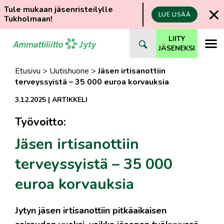
Tule mukaan jäsenristeilylle
LUE LISÄÄ
Tukholmaan!
Siirry
LIITY
suoraan
JÄSENEKSI
sisältöön
Etusivu
>
Uutishuone
>
Jäsen irtisanottiin
terveyssyistä – 35 000 euroa korvauksia
3.12.2025
|
ARTIKKELI
Työvoitto:
Jäsen irtisanottiin
terveyssyistä – 35 000
euroa korvauksia
Jytyn jäsen irtisanottiin pitkäaikaisen