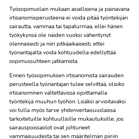
Työsopimuslain mukaan asiallisena ja painavana
irtisanomisperusteena ei voida pitää työntekijän
sairautta, vammaa tai tapaturmaa, ellei hänen
työkykynsä ole näiden vuoksi vähentynyt
olennaisesti ja niin pitkäaikaisesti, ettei
työnantajalta voida kohtuudella edellyttää
sopimussuhteen jatkamista.
Ennen työsopimuksen irtisanomista sairauden
perusteella työnantajan tulee selvittää, olisiko
irtisanominen vältettävissä sijoittamalla
työntekijä muuhun työhön. Lisäksi arvioitavaksi
voi tulla myös tarve yhdenvertaisuuslaissa
tarkoitetuille kohtuullisille mukautuksille, jos
sairauspoissaolot ovat johtuneet
vammaisuudesta tai sen määritelmän piiriin