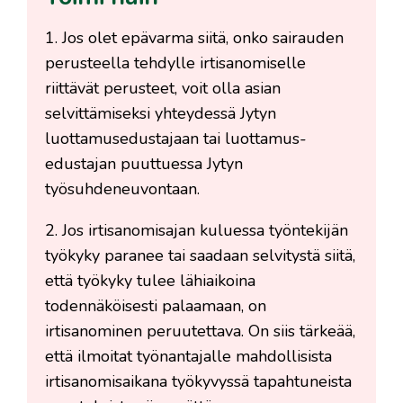
1. Jos olet epävarma siitä, onko sairauden
perusteella tehdylle irtisanomiselle
riittävät perusteet, voit olla asian
selvittämiseksi yhteydessä Jytyn
luottamusedustajaan tai luottamus­
edustajan puuttuessa Jytyn
työsuhdeneuvontaan.
2. Jos irtisanomisajan kuluessa työntekijän
työ­kyky paranee tai saadaan selvitystä siitä,
että työkyky tulee lähiaikoina
todennäköisesti palaamaan, on
irtisanominen peruutettava. On siis tärkeää,
että ilmoitat työnantajalle mahdollisista
irtisanomis­aikana työkyvyssä tapahtuneista