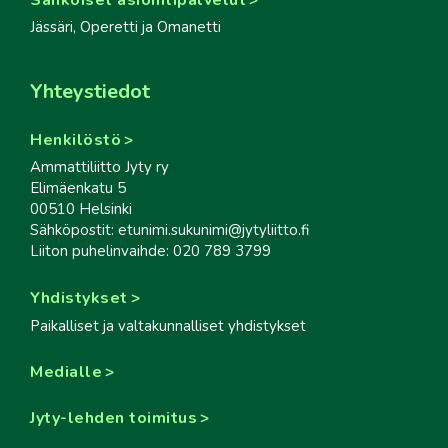
Jässäri, Operetti ja Omanetti
Yhteystiedot
Henkilöstö
Ammattiliitto Jyty ry
Elimäenkatu 5
00510 Helsinki
Sähköpostit: etunimi.sukunimi@jytyliitto.fi
Liiton puhelinvaihde: 020 789 3799
Yhdistykset
Paikalliset ja valtakunnalliset yhdistykset
Medialle
Jyty-lehden toimitus