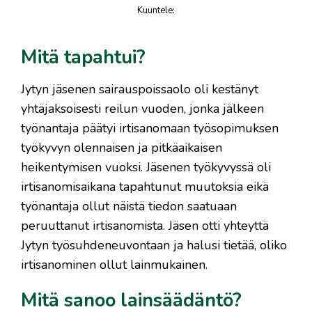
Kuuntele
:
juttu
Mitä tapahtui?
Jytyn jäsenen sairauspoissaolo oli kestänyt
yhtäjaksoisesti reilun vuoden, jonka jälkeen
työnantaja päätyi irtisanomaan työsopimuksen
työkyvyn olennaisen ja pitkäaikaisen
heikentymisen vuoksi. Jäsenen työkyvyssä oli
irtisanomisaikana tapahtunut muutoksia eikä
työnantaja ollut näistä tiedon saatuaan
peruuttanut irtisanomista. Jäsen otti yhteyttä
Jytyn työsuhdeneuvontaan ja halusi tietää, oliko
irtisanominen ollut lainmukainen.
Mitä sanoo lainsäädäntö?