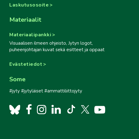
Laskutusosoite
Materiaalit
Materiaalipankki
Visuaalisen ilmeen ohjeisto, Jytyn logot,
puheenjohtajan kuvat sekä esitteet ja oppaat
Evästetiedot
Some
#jyty #jytyläiset #ammattiliittojyty