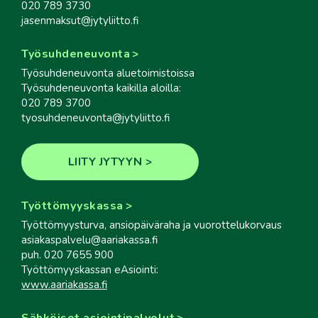
020 789 3730
jasenmaksut@jytyliitto.fi
Työsuhdeneuvonta
Työsuhdeneuvonta aluetoimistoissa
Työsuhdeneuvonta kaikilla aloilla:
020 789 3700
tyosuhdeneuvonta@jytyliitto.fi
LIITY JYTYYN
Työttömyyskassa
Työttömyysturva, ansiopäiväraha ja vuorottelukorvaus
asiakaspalvelu@aariakassa.fi
puh. 020 7655 900
Työttömyyskassan eAsiointi:
www.aariakassa.fi
Sähköiset asiointipalvelut