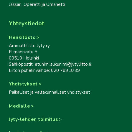
Jässäri, Operetti ja Omanetti
Yhteystiedot
Henkilöstö
Ammattiliitto Jyty ry
Elimäenkatu 5
00510 Helsinki
Sähköpostit: etunimi.sukunimi@jytyliitto.fi
Liiton puhelinvaihde: 020 789 3799
Yhdistykset
Paikalliset ja valtakunnalliset yhdistykset
Medialle
Jyty-lehden toimitus