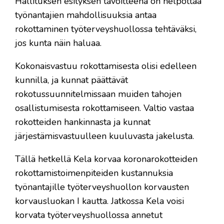
Hallituksen esityksen tavoitteena on helpottaa
työnantajien mahdollisuuksia antaa
rokottaminen työterveyshuollossa tehtäväksi,
jos kunta näin haluaa.
Kokonaisvastuu rokottamisesta olisi edelleen
kunnilla, ja kunnat päättävät
rokotussuunnitelmissaan muiden tahojen
osallistumisesta rokottamiseen. Valtio vastaa
rokotteiden hankinnasta ja kunnat
järjestämisvastuulleen kuuluvasta jakelusta.
Tällä hetkellä Kela korvaa koronarokotteiden
rokottamistoimenpiteiden kustannuksia
työnantajille työterveyshuollon korvausten
korvausluokan I kautta. Jatkossa Kela voisi
korvata työterveyshuollossa annetut