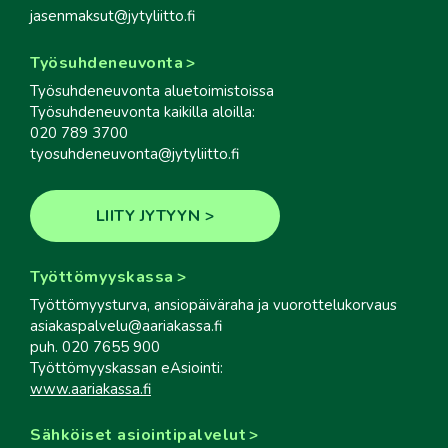
jasenmaksut@jytyliitto.fi
Työsuhdeneuvonta
Työsuhdeneuvonta aluetoimistoissa
Työsuhdeneuvonta kaikilla aloilla:
020 789 3700
tyosuhdeneuvonta@jytyliitto.fi
LIITY JYTYYN
Työttömyyskassa
Työttömyysturva, ansiopäiväraha ja vuorottelukorvaus
asiakaspalvelu@aariakassa.fi
puh. 020 7655 900
Työttömyyskassan eAsiointi:
www.aariakassa.fi
Sähköiset asiointipalvelut