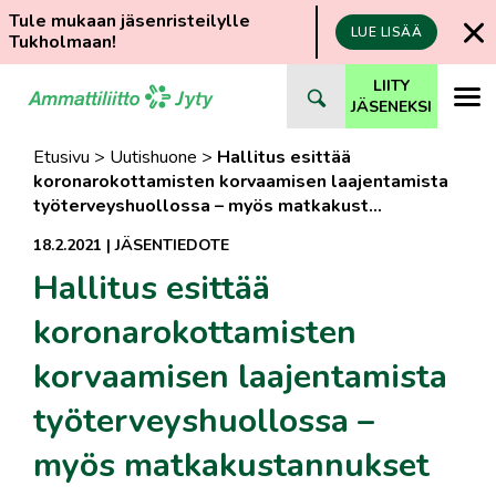
Tule mukaan jäsenristeilylle
LUE LISÄÄ
Tukholmaan!
Siirry
LIITY
suoraan
JÄSENEKSI
sisältöön
Etusivu
>
Uutishuone
>
Hallitus esittää
koronarokottamisten korvaamisen laajentamista
työterveyshuollossa – myös matkakust…
18.2.2021
|
JÄSENTIEDOTE
Hallitus esittää
koronarokottamisten
korvaamisen laajentamista
työterveyshuollossa –
myös matkakustannukset