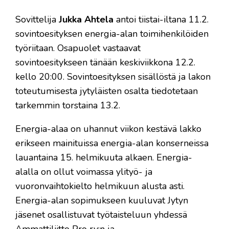
Sovittelija
Jukka Ahtela
antoi tiistai-iltana 11.2.
sovintoesityksen energia-alan toimihenkilöiden
työriitaan. Osapuolet vastaavat
sovintoesitykseen tänään keskiviikkona 12.2.
kello 20:00. Sovintoesityksen sisällöstä ja lakon
toteutumisesta jytyläisten osalta tiedotetaan
tarkemmin torstaina 13.2.
Energia-alaa on uhannut viikon kestävä lakko
erikseen mainituissa energia-alan konserneissa
lauantaina 15. helmikuuta alkaen. Energia-
alalla on ollut voimassa ylityö- ja
vuoronvaihtokielto helmikuun alusta asti.
Energia-alan sopimukseen kuuluvat Jytyn
jäsenet osallistuvat työtaisteluun yhdessä