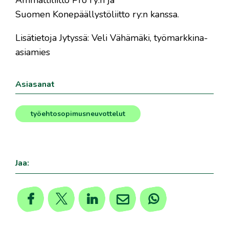
Ammattiliitto Pro ry:n ja
Suomen Konepäällystöliitto ry:n kanssa.
Lisätietoja Jytyssä: Veli Vähämäki, työmarkkina-
asiamies
Asiasanat
työehtosopimusneuvottelut
Jaa: