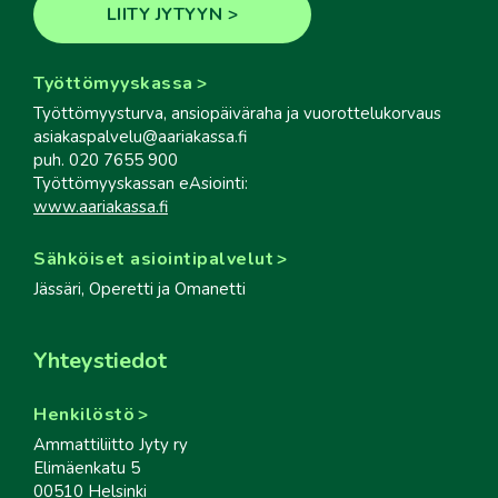
LIITY JYTYYN
Työttömyyskassa
Työttömyysturva, ansiopäiväraha ja vuorottelukorvaus
asiakaspalvelu@aariakassa.fi
puh. 020 7655 900
Työttömyyskassan eAsiointi:
www.aariakassa.fi
Sähköiset asiointipalvelut
Jässäri, Operetti ja Omanetti
Yhteystiedot
Henkilöstö
Ammattiliitto Jyty ry
Elimäenkatu 5
00510 Helsinki