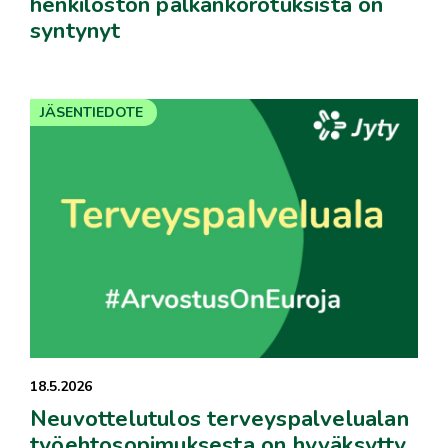
henkilöstön palkankorotuksista on
syntynyt
JÄSENTIEDOTE
18.5.2026
Neuvottelutulos terveyspalvelualan
työehtosopimuksesta on hyväksytty