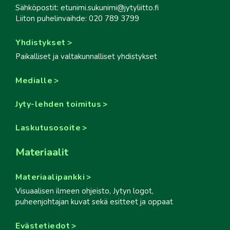
Sähköpostit: etunimi.sukunimi@jytyliitto.fi
Liiton puhelinvaihde: 020 789 3799
Yhdistykset
Paikalliset ja valtakunnalliset yhdistykset
Medialle
Jyty-lehden toimitus
Laskutusosoite
Materiaalit
Materiaalipankki
Visuaalisen ilmeen ohjeisto, Jytyn logot,
puheenjohtajan kuvat sekä esitteet ja oppaat
Evästetiedot