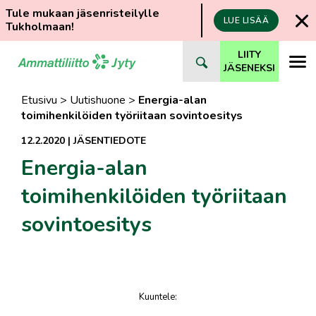
Tule mukaan jäsenristeilylle
LUE LISÄÄ
Tukholmaan!
Siirry
LIITY
suoraan
JÄSENEKSI
sisältöön
Etusivu
>
Uutishuone
>
Energia-alan
toimihenkilöiden työriitaan sovintoesitys
12.2.2020
|
JÄSENTIEDOTE
Energia-alan
toimihenkilöiden työriitaan
sovintoesitys
Kuuntele
:
juttu