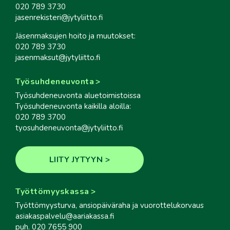
020 789 3730
jasenrekisteri@jytyliitto.fi
Jäsenmaksujen hoito ja muutokset:
020 789 3730
jasenmaksut@jytyliitto.fi
Työsuhdeneuvonta
Työsuhdeneuvonta aluetoimistoissa
Työsuhdeneuvonta kaikilla aloilla:
020 789 3700
tyosuhdeneuvonta@jytyliitto.fi
LIITY JYTYYN
Työttömyyskassa
Työttömyysturva, ansiopäiväraha ja vuorottelukorvaus
asiakaspalvelu@aariakassa.fi
puh. 020 7655 900