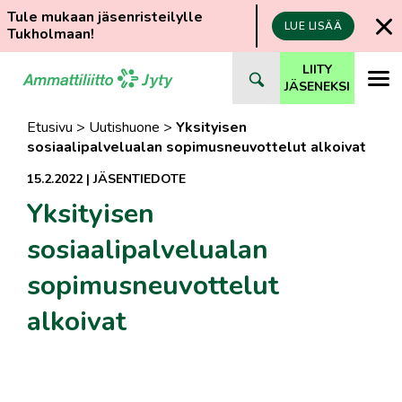
Tule mukaan jäsenristeilylle
LUE LISÄÄ
Tukholmaan!
Siirry
LIITY
suoraan
JÄSENEKSI
sisältöön
Etusivu
>
Uutishuone
>
Yksityisen
sosiaalipalvelualan sopimusneuvottelut alkoivat
15.2.2022
|
JÄSENTIEDOTE
Yksityisen
sosiaalipalvelualan
sopimusneuvottelut
alkoivat