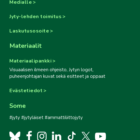
Medialle
Jyty-lehden toimitus
Laskutusosoite
Materiaalit
Materiaalipankki
Visuaalisen ilmeen ohjeisto, Jytyn logot,
puheenjohtajan kuvat sekä esitteet ja oppaat
Evästetiedot
Some
#jyty #jytyläiset #ammattiliittojyty