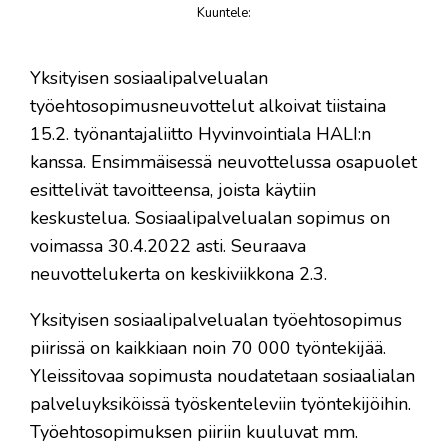
Kuuntele
:
juttu
​Yksityisen sosiaalipalvelualan
työehtosopimusneuvottelut alkoivat tiistaina
15.2. työnantajaliitto Hyvinvointiala HALI:n
kanssa. Ensimmäisessä neuvottelussa osapuolet
esittelivät tavoitteensa, joista käytiin
keskustelua. Sosiaalipalvelualan sopimus on
voimassa 30.4.2022 asti. Seuraava
neuvottelukerta on keskiviikkona 2.3.
Yksityisen sosiaalipalvelualan työehtosopimus
piirissä on kaikkiaan noin 70 000 työntekijää.
Yleissitovaa sopimusta noudatetaan sosiaalialan
palveluyksiköissä työskenteleviin työntekijöihin.
Työehtosopimuksen piiriin kuuluvat mm.