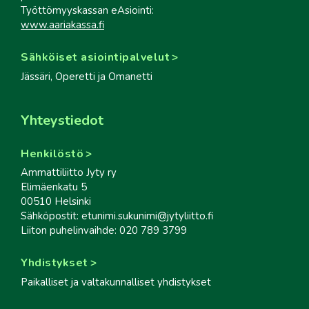
Työttömyyskassan eAsiointi:
www.aariakassa.fi
Sähköiset asiointipalvelut
Jässäri, Operetti ja Omanetti
Yhteystiedot
Henkilöstö
Ammattiliitto Jyty ry
Elimäenkatu 5
00510 Helsinki
Sähköpostit: etunimi.sukunimi@jytyliitto.fi
Liiton puhelinvaihde: 020 789 3799
Yhdistykset
Paikalliset ja valtakunnalliset yhdistykset