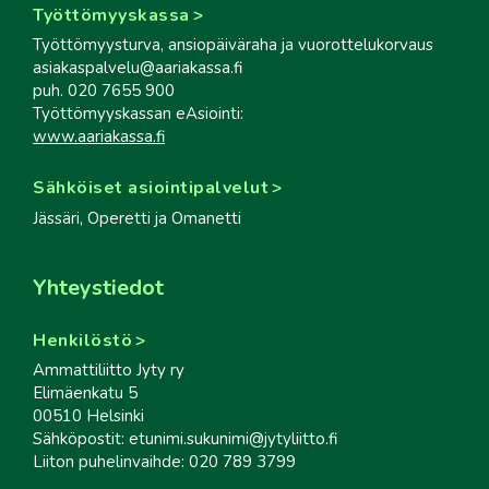
Työttömyyskassa
Työttömyysturva, ansiopäiväraha ja vuorottelukorvaus
asiakaspalvelu@aariakassa.fi
puh. 020 7655 900
Työttömyyskassan eAsiointi:
www.aariakassa.fi
Sähköiset asiointipalvelut
Jässäri, Operetti ja Omanetti
Yhteystiedot
Henkilöstö
Ammattiliitto Jyty ry
Elimäenkatu 5
00510 Helsinki
Sähköpostit: etunimi.sukunimi@jytyliitto.fi
Liiton puhelinvaihde: 020 789 3799