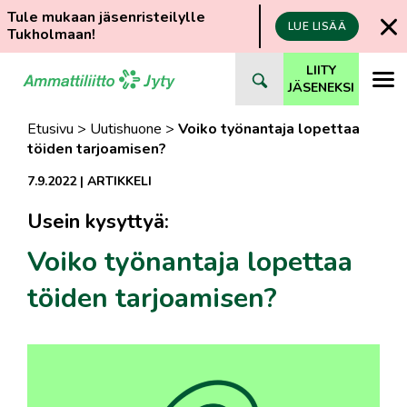
Tule mukaan jäsenristeilylle
LUE LISÄÄ
Tukholmaan!
Siirry
LIITY
suoraan
JÄSENEKSI
sisältöön
Etusivu
>
Uutishuone
>
Voiko työnantaja lopettaa
töiden tarjoamisen?
7.9.2022
|
ARTIKKELI
Usein kysyttyä:
Voiko työnantaja lopettaa
töiden tarjoamisen?