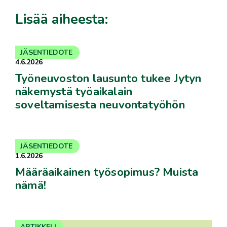
Lisää aiheesta:
JÄSENTIEDOTE
4.6.2026
Työneuvoston lausunto tukee Jytyn
näkemystä työaikalain
soveltamisesta neuvontatyöhön
JÄSENTIEDOTE
1.6.2026
Määräaikainen työsopimus? Muista
nämä!
ARTIKKELI