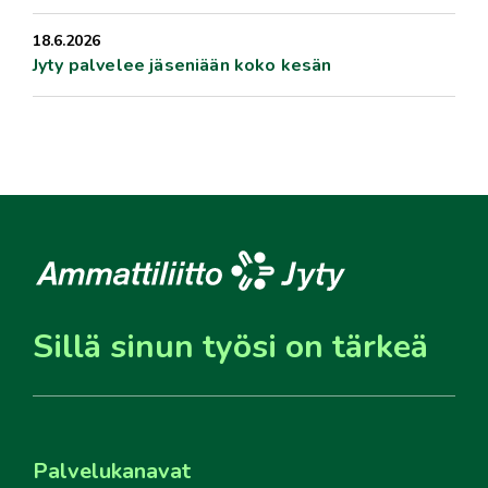
18.6.2026
Jyty palvelee jäseniään koko kesän
Sillä sinun työsi on tärkeä
Palvelukanavat