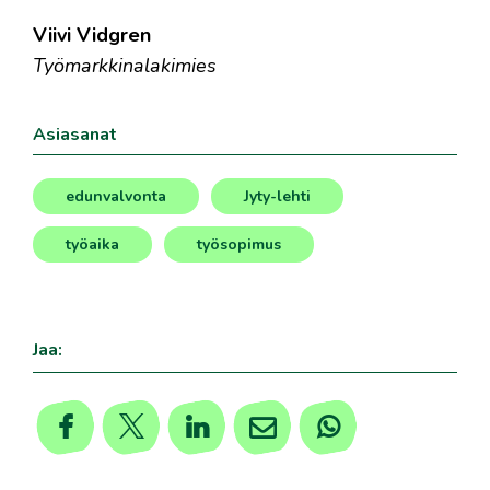
Viivi Vidgren
Työmarkkinalakimies
Asiasanat
edunvalvonta
Jyty-lehti
,
,
työaika
työsopimus
,
Jaa: