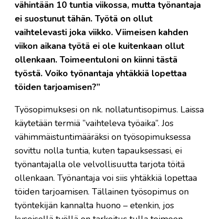
vähintään 10 tuntia viikossa, mutta työnantaja
ei suostunut tähän. Työtä on ollut
vaihtelevasti joka viikko. Viimeisen kahden
viikon aikana työtä ei ole kuitenkaan ollut
ollenkaan. Toimeentuloni on kiinni tästä
työstä. Voiko työnantaja yhtäkkiä lopettaa
töiden tarjoamisen?”
Työsopimuksesi on nk. nollatuntisopimus. Laissa
käytetään termiä ”vaihteleva työaika”. Jos
vähimmäistuntimääräksi on työsopimuksessa
sovittu nolla tuntia, kuten tapauksessasi, ei
työnantajalla ole velvollisuutta tarjota töitä
ollenkaan. Työnantaja voi siis yhtäkkiä lopettaa
töiden tarjoamisen. Tällainen työsopimus on
työntekijän kannalta huono – etenkin, jos
kyseisellä työllä on tarkoitus tulla toimeen.