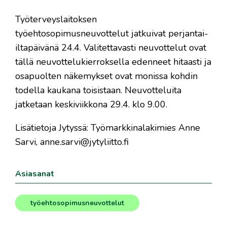
​Työterveyslaitoksen
työehtosopimusneuvottelut jatkuivat perjantai-
iltapäivänä 24.4. Valitettavasti neuvottelut ovat
tällä neuvottelukierroksella edenneet hitaasti ja
osapuolten näkemykset ovat monissa kohdin
todella kaukana toisistaan. Neuvotteluita
jatketaan keskiviikkona 29.4. klo 9.00.
Lisätietoja Jytyssä: Työmarkkinalakimies Anne
Sarvi, anne.sarvi@jytyliitto.fi
Asiasanat
työehtosopimusneuvottelut