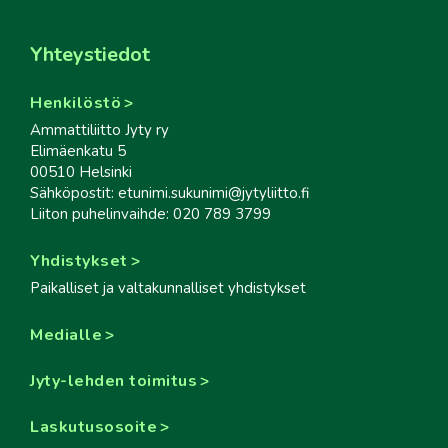
Yhteystiedot
Henkilöstö
Ammattiliitto Jyty ry
Elimäenkatu 5
00510 Helsinki
Sähköpostit: etunimi.sukunimi@jytyliitto.fi
Liiton puhelinvaihde: 020 789 3799
Yhdistykset
Paikalliset ja valtakunnalliset yhdistykset
Medialle
Jyty-lehden toimitus
Laskutusosoite