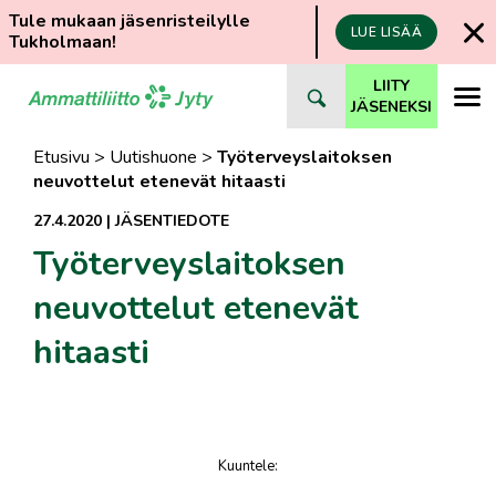
Tule mukaan jäsenristeilylle
LUE LISÄÄ
Tukholmaan!
Siirry
LIITY
suoraan
JÄSENEKSI
sisältöön
Etusivu
>
Uutishuone
>
Työterveyslaitoksen
neuvottelut etenevät hitaasti
27.4.2020
|
JÄSENTIEDOTE
Työterveyslaitoksen
neuvottelut etenevät
hitaasti
Kuuntele
:
juttu