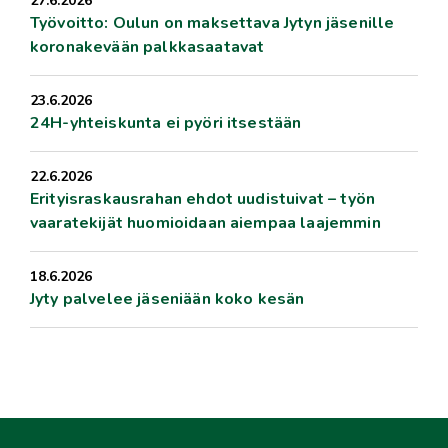
27.6.2026
Työvoitto: Oulun on maksettava Jytyn jäsenille
koronakevään palkkasaatavat
23.6.2026
24H-yhteiskunta ei pyöri itsestään
22.6.2026
Erityisraskausrahan ehdot uudistuivat – työn
vaaratekijät huomioidaan aiempaa laajemmin
18.6.2026
Jyty palvelee jäseniään koko kesän