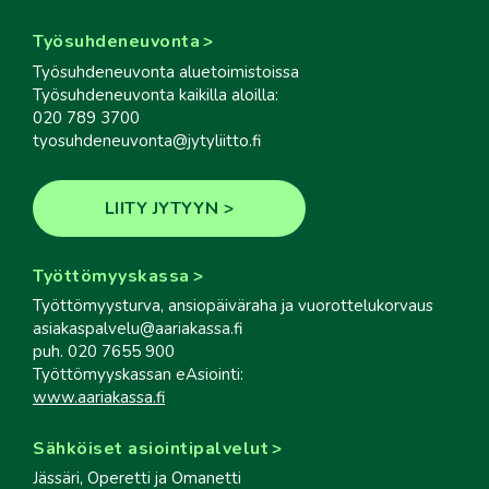
Työsuhdeneuvonta
Työsuhdeneuvonta aluetoimistoissa
Työsuhdeneuvonta kaikilla aloilla:
020 789 3700
tyosuhdeneuvonta@jytyliitto.fi
LIITY JYTYYN
Työttömyyskassa
Työttömyysturva, ansiopäiväraha ja vuorottelukorvaus
asiakaspalvelu@aariakassa.fi
puh. 020 7655 900
Työttömyyskassan eAsiointi:
www.aariakassa.fi
Sähköiset asiointipalvelut
Jässäri, Operetti ja Omanetti