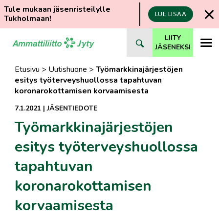
Tule mukaan jäsenristeilylle
LUE LISÄÄ
Tukholmaan!
Siirry
LIITY
suoraan
JÄSENEKSI
sisältöön
Etusivu
>
Uutishuone
>
Työmarkkinajärjestöjen
esitys työterveyshuollossa tapahtuvan
koronarokottamisen korvaamisesta
7.1.2021
|
JÄSENTIEDOTE
Työmarkkinajärjestöjen
esitys työterveyshuollossa
tapahtuvan
koronarokottamisen
korvaamisesta