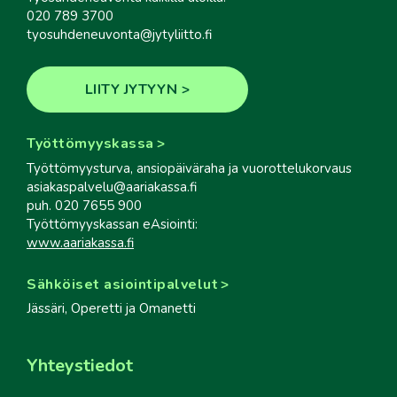
020 789 3700
tyosuhdeneuvonta@jytyliitto.fi
LIITY JYTYYN
Työttömyyskassa
Työttömyysturva, ansiopäiväraha ja vuorottelukorvaus
asiakaspalvelu@aariakassa.fi
puh. 020 7655 900
Työttömyyskassan eAsiointi:
www.aariakassa.fi
Sähköiset asiointipalvelut
Jässäri, Operetti ja Omanetti
Yhteystiedot