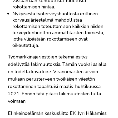
vastaamaan kohtuullista, todellista
rokottamisen hintaa.
Nykyisestä työterveyshuollosta erillinen
korvausjärjestelmä mahdollistaa
rokottamisen toteuttamisen kaikkien niiden
terveydenhuollon ammattilaisten toimesta,
jotka ylipäätään rokottamiseen ovat
oikeutettuja.
Työmarkkinajärjestöjen tekemä esitys
edellyttää lakimuutoksia. Tämän vuoksi asialla
on todella kova kiire. Viranomaisten arvion
mukaan perusterveen työikäisen väestön
rokottaminen tapahtuisi maalis-huhtikuussa
2021. Ennen tätä pitäisi lakimuutosten tulla
voimaan.
Elinkeinoelämän keskusliitto EK, Jyri Häkämies