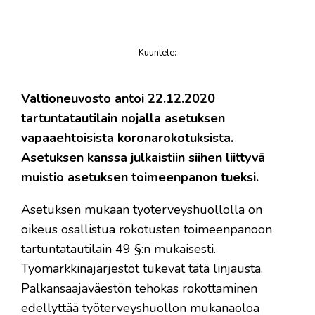
Kuuntele
:
juttu
Valtioneuvosto antoi 22.12.2020
tartuntatautilain nojalla asetuksen
vapaaehtoisista koronarokotuksista.
Asetuksen kanssa julkaistiin siihen liittyvä
muistio asetuksen toimeenpanon tueksi.
Asetuksen mukaan työterveyshuollolla on
oikeus osallistua rokotusten toimeenpanoon
tartuntatautilain 49 §:n mukaisesti.
Työmarkkinajärjestöt tukevat tätä linjausta.
Palkansaajaväestön tehokas rokottaminen
edellyttää työterveyshuollon mukanaoloa