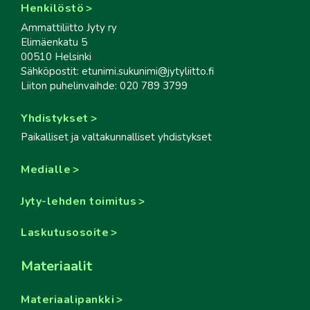
Henkilöstö
Ammattiliitto Jyty ry
Elimäenkatu 5
00510 Helsinki
Sähköpostit: etunimi.sukunimi@jytyliitto.fi
Liiton puhelinvaihde: 020 789 3799
Yhdistykset
Paikalliset ja valtakunnalliset yhdistykset
Medialle
Jyty-lehden toimitus
Laskutusosoite
Materiaalit
Materiaalipankki