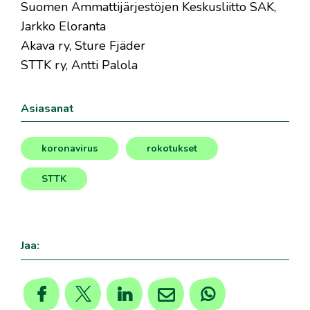
Suomen Ammattijärjestöjen Keskusliitto SAK,
Jarkko Eloranta
Akava ry, Sture Fjäder
STTK ry, Antti Palola
Asiasanat
koronavirus
rokotukset
,
,
STTK
Jaa: