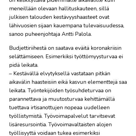
on keskityttävä pidemmälle aikavälille kuin
meneillään olevaan hallituskauteen, sillä
julkisen talouden kestävyyshaasteet ovat
lähivuosien sijaan kauempana tulevaisuudessa,
sanoo puheenjohtaja Antti Palola.
Budjettiriihestä on saatava eväitä koronakriisin
selättämiseen. Esimerkiksi työttömyysturvaa ei
pidä leikata.
– Kestävällä elvytyksellä vastataan pitkän
aikavälin haasteisiin eikä kasvun elementtejä saa
leikata. Työntekijöiden työsuhdeturvaa on
parannettava ja muutosturvaa kehittämällä
tuettava irtisanottujen nopeaa uudelleen
työllistymistä. Työvoimapalvelut tarvitsevat
lisäresursointia. Työvoimavaltaisten alojen
työllisyyttä voidaan tukea esimerkiksi