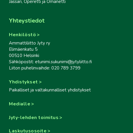
Jässäri, Operetti ja Omanetti
Yhteystiedot
Henkilöstö
Ammattiliitto Jyty ry
Elimäenkatu 5
00510 Helsinki
Sähköpostit: etunimi.sukunimi@jytyliitto.fi
Liiton puhelinvaihde: 020 789 3799
Yhdistykset
Paikalliset ja valtakunnalliset yhdistykset
Medialle
Jyty-lehden toimitus
Laskutusosoite