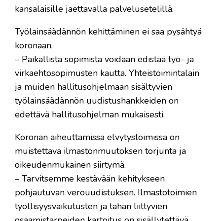
kansalaisille jaettavalla palvelusetelillä.
Työlainsäädännön kehittäminen ei saa pysähtyä
koronaan.
– Paikallista sopimista voidaan edistää työ- ja
virkaehtosopimusten kautta. Yhteistoimintalain
ja muiden hallitusohjelmaan sisältyvien
työlainsäädännön uudistushankkeiden on
edettävä hallitusohjelman mukaisesti.
Koronan aiheuttamissa elvytystoimissa on
muistettava ilmastonmuutoksen torjunta ja
oikeudenmukainen siirtymä.
– Tarvitsemme kestävään kehitykseen
pohjautuvan verouudistuksen. Ilmastotoimien
työllisyysvaikutusten ja tähän liittyvien
osaamistarpeiden kartoitus on sisällytettävä