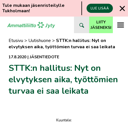
Tule mukaan jäsenristeilylle
LUE LISÄÄ
Tukholmaan!
Siirry
LIITY
suoraan
JÄSENEKSI
sisältöön
Etusivu
>
Uutishuone
>
STTK:n hallitus: Nyt on
elvytyksen aika, työttömien turvaa ei saa leikata
17.8.2020
|
JÄSENTIEDOTE
STTK:n hallitus: Nyt on
elvytyksen aika, työttömien
turvaa ei saa leikata
Kuuntele
:
juttu