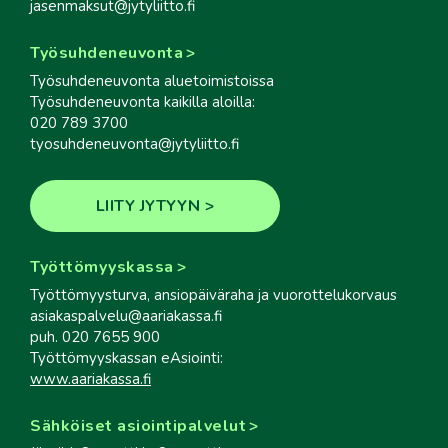
jasenmaksut@jytyliitto.fi
Työsuhdeneuvonta
Työsuhdeneuvonta aluetoimistoissa
Työsuhdeneuvonta kaikilla aloilla:
020 789 3700
tyosuhdeneuvonta@jytyliitto.fi
LIITY JYTYYN
Työttömyyskassa
Työttömyysturva, ansiopäiväraha ja vuorottelukorvaus
asiakaspalvelu@aariakassa.fi
puh. 020 7655 900
Työttömyyskassan eAsiointi:
www.aariakassa.fi
Sähköiset asiointipalvelut