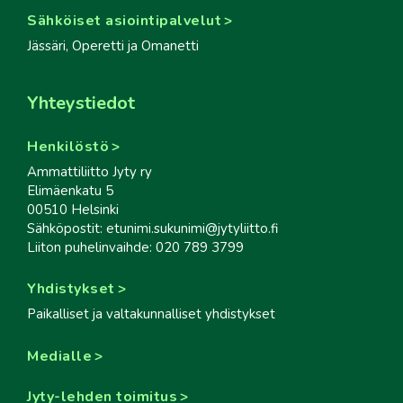
Sähköiset asiointipalvelut
Jässäri, Operetti ja Omanetti
Yhteystiedot
Henkilöstö
Ammattiliitto Jyty ry
Elimäenkatu 5
00510 Helsinki
Sähköpostit: etunimi.sukunimi@jytyliitto.fi
Liiton puhelinvaihde: 020 789 3799
Yhdistykset
Paikalliset ja valtakunnalliset yhdistykset
Medialle
Jyty-lehden toimitus