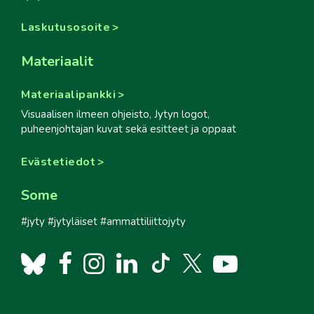
Laskutusosoite
Materiaalit
Materiaalipankki
Visuaalisen ilmeen ohjeisto, Jytyn logot,
puheenjohtajan kuvat sekä esitteet ja oppaat
Evästetiedot
Some
#jyty #jytyläiset #ammattiliittojyty