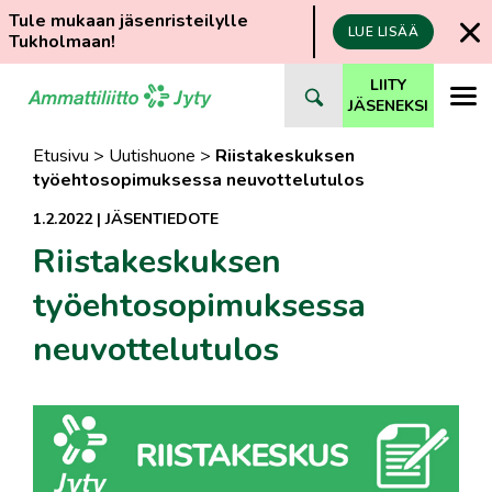
Tule mukaan jäsenristeilylle
LUE LISÄÄ
Tukholmaan!
Siirry
LIITY
suoraan
JÄSENEKSI
sisältöön
Etusivu
>
Uutishuone
>
Riistakeskuksen
työehtosopimuksessa neuvottelutulos
1.2.2022
|
JÄSENTIEDOTE
Riistakeskuksen
työehtosopimuksessa
neuvottelutulos