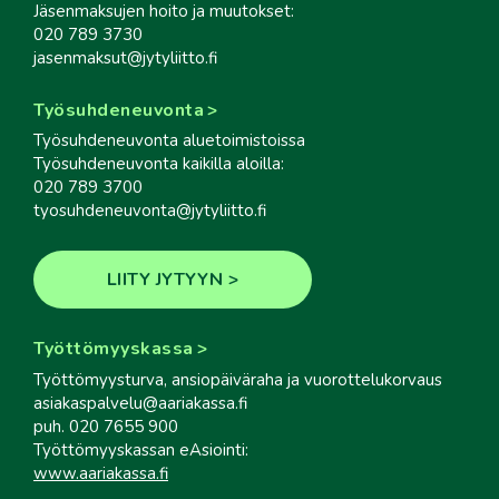
Jäsenmaksujen hoito ja muutokset:
020 789 3730
jasenmaksut@jytyliitto.fi
Työsuhdeneuvonta
Työsuhdeneuvonta aluetoimistoissa
Työsuhdeneuvonta kaikilla aloilla:
020 789 3700
tyosuhdeneuvonta@jytyliitto.fi
LIITY JYTYYN
Työttömyyskassa
Työttömyysturva, ansiopäiväraha ja vuorottelukorvaus
asiakaspalvelu@aariakassa.fi
puh. 020 7655 900
Työttömyyskassan eAsiointi:
www.aariakassa.fi