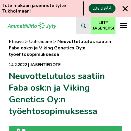
Tule mukaan jäsenristeilylle
LUE LISÄÄ
Tukholmaan!
Siirry
LIITY
suoraan
JÄSENEKSI
sisältöön
Etusivu
>
Uutishuone
>
Neuvottelutulos saatiin
Faba osk:n ja Viking Genetics Oy:n
työehtosopimuksessa
14.2.2022
|
JÄSENTIEDOTE
Neuvottelutulos saatiin
Faba osk:n ja Viking
Genetics Oy:n
työehtosopimuksessa