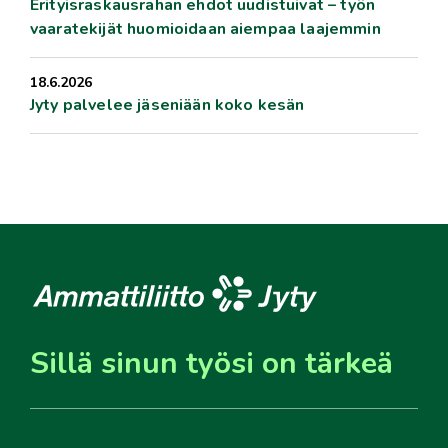
Erityisraskausrahan ehdot uudistuivat – työn
vaaratekijät huomioidaan aiempaa laajemmin
18.6.2026
Jyty palvelee jäseniään koko kesän
Sillä sinun työsi on tärkeä