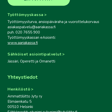
Työttömyyskassa
Työttömyysturva, ansiopäiväraha ja vuorottelukorvaus
asiakaspalvelu@aariakassa.fi
puh. 020 7655 900
Työttömyyskassan eAsiointi:
www.aariakassa.fi
Sähköiset asiointipalvelut
Jässäri, Operetti ja Omanetti
Yhteystiedot
Henkilöstö
Ammattiliitto Jyty ry
Elimäenkatu 5
00510 Helsinki
Sähköpostit: etunimi.sukunimi@jytyliitto.fi