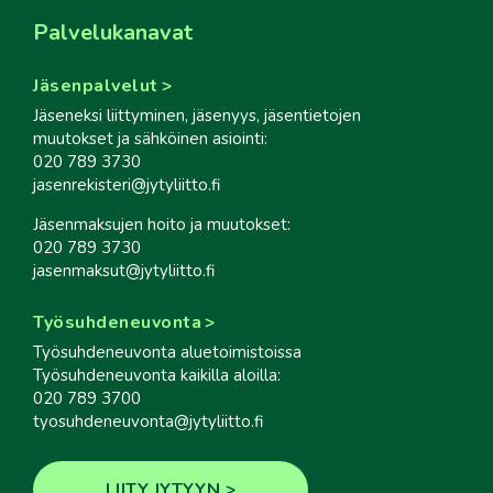
Palvelukanavat
Jäsenpalvelut
Jäseneksi liittyminen, jäsenyys, jäsentietojen
muutokset ja sähköinen asiointi:
020 789 3730
jasenrekisteri@jytyliitto.fi
Jäsenmaksujen hoito ja muutokset:
020 789 3730
jasenmaksut@jytyliitto.fi
Työsuhdeneuvonta
Työsuhdeneuvonta aluetoimistoissa
Työsuhdeneuvonta kaikilla aloilla:
020 789 3700
tyosuhdeneuvonta@jytyliitto.fi
LIITY JYTYYN