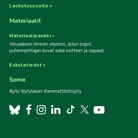
Laskutusosoite
Materiaalit
Materiaalipankki
Visuaalisen ilmeen ohjeisto, Jytyn logot,
puheenjohtajan kuvat sekä esitteet ja oppaat
Evästetiedot
Some
#jyty #jytyläiset #ammattiliittojyty