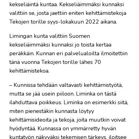
kekseliäintä kuntaa. Kekseliäimmäksi kunnaksi
valittiin se, josta jaettiin eniten kehittämistekoja
Tekojen torille syys-lokakuun 2022 aikana.
Limingan kunta valittiin Suomen
kekseliäimmäksi kunnaksi jo toista kertaa
peräkkäin. Kunnan eri palvelualoilta ilmoitettiin
tänä vuonna Tekojen torille lähes 70
kehittämistekoa.
– Kunnissa tehdään valtavasti kehittämistyötä,
mutta se jää usein piiloon. Liminka on tästä
ilahduttava poikkeus. Liminka on esimerkki siitä,
miten pienestäkin kunnasta löytyy
kehittämisideoita ja tekoja, joita muutkin voivat
hyödyntää. Kunnassa on ymmärretty hyvän
kuntatyön näkyväksi tekemisen tärkeys, iloitsee