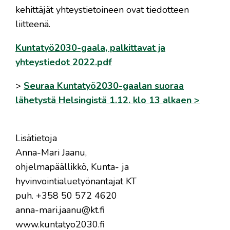
kehittäjät yhteystietoineen ovat tiedotteen
liitteenä.
Kuntatyö2030-gaala, palkittavat ja
yhteystiedot 2022.pdf
>
Seuraa Kuntatyö2030-gaalan suoraa
lähetystä Helsingistä 1.12. klo 13 alkaen >
Lisätietoja
Anna-Mari Jaanu,
ohjelmapäällikkö, Kunta- ja
hyvinvointialuetyönantajat KT
puh. +358 50 572 4620
anna-mari.jaanu@kt.fi
www.kuntatyo2030.fi