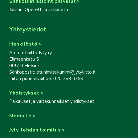
Sähköiset asiointipalvelut
Jässäri, Operetti ja Omanetti
Yhteystiedot
Henkilöstö
Ammattiliitto Jyty ry
Elimäenkatu 5
00510 Helsinki
Sähköpostit: etunimi.sukunimi@jytyliitto.fi
Liiton puhelinvaihde: 020 789 3799
Yhdistykset
Paikalliset ja valtakunnalliset yhdistykset
Medialle
Jyty-lehden toimitus