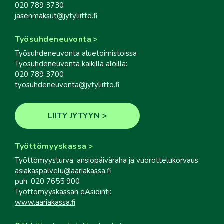
020 789 3730
jasenmaksut@jytyliitto.fi
Työsuhdeneuvonta
Työsuhdeneuvonta aluetoimistoissa
Työsuhdeneuvonta kaikilla aloilla:
020 789 3700
tyosuhdeneuvonta@jytyliitto.fi
LIITY JYTYYN
Työttömyyskassa
Työttömyysturva, ansiopäiväraha ja vuorottelukorvaus
asiakaspalvelu@aariakassa.fi
puh. 020 7655 900
Työttömyyskassan eAsiointi:
www.aariakassa.fi