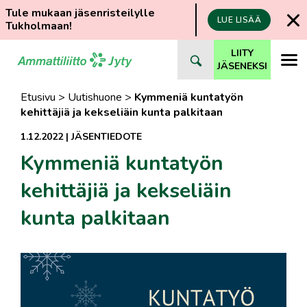
Tule mukaan jäsenristeilylle
LUE LISÄÄ
Tukholmaan!
Siirry
LIITY
suoraan
JÄSENEKSI
sisältöön
Etusivu
>
Uutishuone
>
Kymmeniä kuntatyön
kehittäjiä ja kekseliäin kunta palkitaan
1.12.2022
|
JÄSENTIEDOTE
Kymmeniä kuntatyön
kehittäjiä ja kekseliäin
kunta palkitaan