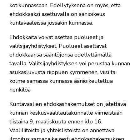
kotikunnassaan. Edellytyksenä on myös, että
ehdokkaaksi asettuvalla on äänioikeus
kuntavaaleissa jossakin kunnassa.
Ehdokkaita voivat asettaa puolueet ja
valitsijayhdistykset. Puolueet asettavat
ehdokkaansa sääntöjensä edellyttämällä
tavalla. Valitsijayhdistyksen voi perustaa kunnan
asukasluvusta riippuen kymmenen, viisi tai
kolme samassa kunnassa äänioikeutettua
henkilöä.
Kuntavaalien ehdokashakemukset on jätettävä
kunnan keskusvaalilautakunnalle viimeistään
tiistaina 9. maaliskuuta ennen klo 16.
Vaaliliitoista ja yhteislistoista on annettava
ilmoitus samanaikaisesti ehdokashakemuksen