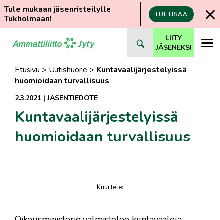
Tule mukaan jäsenristeilylle
LUE LISÄÄ
Tukholmaan!
Siirry
LIITY
suoraan
JÄSENEKSI
sisältöön
Etusivu
>
Uutishuone
>
Kuntavaalijärjestelyissä
huomioidaan turvallisuus
2.3.2021
|
JÄSENTIEDOTE
Kuntavaalijärjestelyissä
huomioidaan turvallisuus
Kuuntele
:
juttu
Oikeusministeriö valmistelee kuntavaaleja