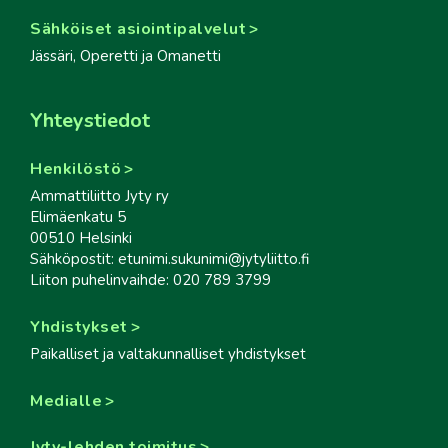
Sähköiset asiointipalvelut
Jässäri, Operetti ja Omanetti
Yhteystiedot
Henkilöstö
Ammattiliitto Jyty ry
Elimäenkatu 5
00510 Helsinki
Sähköpostit: etunimi.sukunimi@jytyliitto.fi
Liiton puhelinvaihde: 020 789 3799
Yhdistykset
Paikalliset ja valtakunnalliset yhdistykset
Medialle
Jyty-lehden toimitus