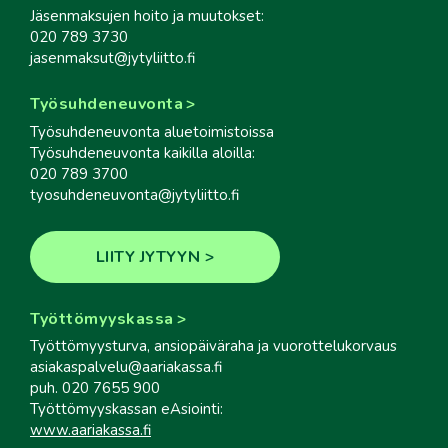
Jäsenmaksujen hoito ja muutokset:
020 789 3730
jasenmaksut@jytyliitto.fi
Työsuhdeneuvonta
Työsuhdeneuvonta aluetoimistoissa
Työsuhdeneuvonta kaikilla aloilla:
020 789 3700
tyosuhdeneuvonta@jytyliitto.fi
LIITY JYTYYN
Työttömyyskassa
Työttömyysturva, ansiopäiväraha ja vuorottelukorvaus
asiakaspalvelu@aariakassa.fi
puh. 020 7655 900
Työttömyyskassan eAsiointi:
www.aariakassa.fi