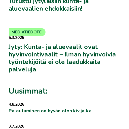
Tutustu jytyläisiin kunta- ja
aluevaalien ehdokkaisiin!
MEDIATIEDOTE
5.3.2025
Jyty: Kunta- ja aluevaalit ovat
hyvinvointivaalit – ilman hyvinvoivia
työntekijöitä ei ole laadukkaita
palveluja
Uusimmat:
4.8.2026
Palautuminen on hyvän olon kivijalka
3.7.2026