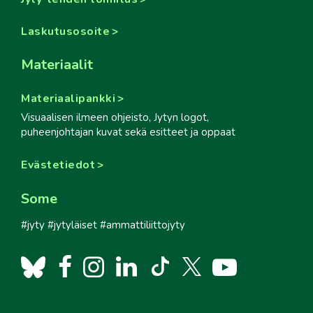
Laskutusosoite
Materiaalit
Materiaalipankki
Visuaalisen ilmeen ohjeisto, Jytyn logot,
puheenjohtajan kuvat sekä esitteet ja oppaat
Evästetiedot
Some
#jyty #jytyläiset #ammattiliittojyty