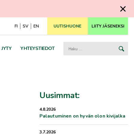
FI
SV
EN
UUTISHUONE
LIITY JÄSENEKSI
Haku:
JYTY
YHTEYSTIEDOT
Uusimmat:
4.8.2026
Palautuminen on hyvän olon kivijalka
3.7.2026