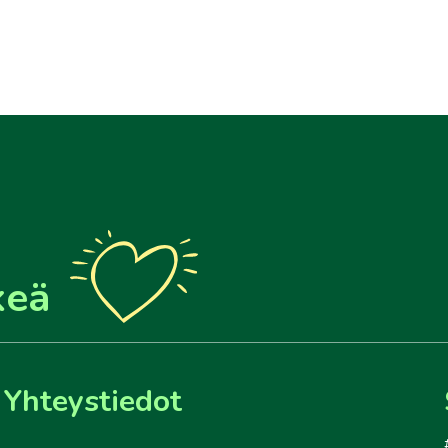
keä
Yhteystiedot