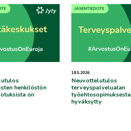
OTE
JÄSENTIEDOTE
18.5.2026
lutulos
Neuvottelutulos
sten henkilöstön
terveyspalvelualan
otuksista on
työehtosopimuksesta
hyväksytty