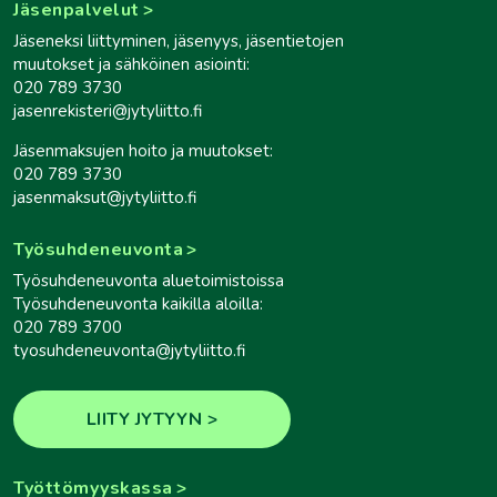
Jäsenpalvelut
Jäseneksi liittyminen, jäsenyys, jäsentietojen
muutokset ja sähköinen asiointi:
020 789 3730
jasenrekisteri@jytyliitto.fi
Jäsenmaksujen hoito ja muutokset:
020 789 3730
jasenmaksut@jytyliitto.fi
Työsuhdeneuvonta
Työsuhdeneuvonta aluetoimistoissa
Työsuhdeneuvonta kaikilla aloilla:
020 789 3700
tyosuhdeneuvonta@jytyliitto.fi
LIITY JYTYYN
Työttömyyskassa