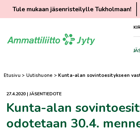
Tule mukaan jäsenristeilylle Tukholmaan!
Siirry
KI
suoraan
sisältöön
JÄ
Etusivu
>
Uutishuone
>
Kunta-alan sovintoesitykseen vas
27.4.2020
|
JÄSENTIEDOTE
Kunta-alan sovintoesi
odotetaan 30.4. menn