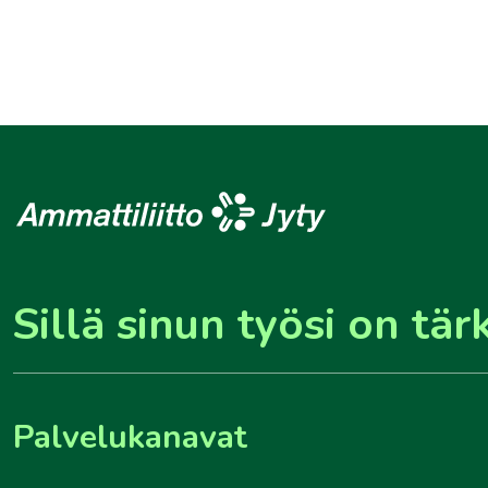
Sillä sinun työsi on tär
Palvelukanavat