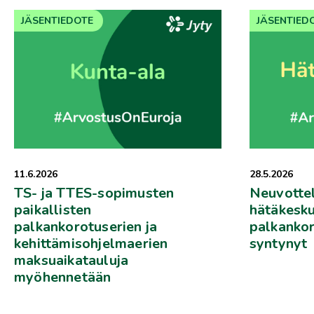
JÄSENTIEDOTE
JÄSENTIED
28.5.2026
11.6.2026
Neuvotte
TS- ja TTES-sopimusten
hätäkesku
paikallisten
palkankor
palkankorotuserien ja
syntynyt
kehittämisohjelmaerien
maksuaikatauluja
myöhennetään