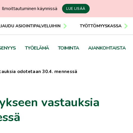
Ilmoittautuminen käynnissä
LUE LISÄÄ
RJAUDU ASIOINTIPALVELUIHIN
TYÖTTÖMYYSKASSA
SENYYS
TYÖELÄMÄ
TOIMINTA
AJANKOHTAISTA
tauksia odotetaan 30.4. mennessä
tykseen vastauksia
essä