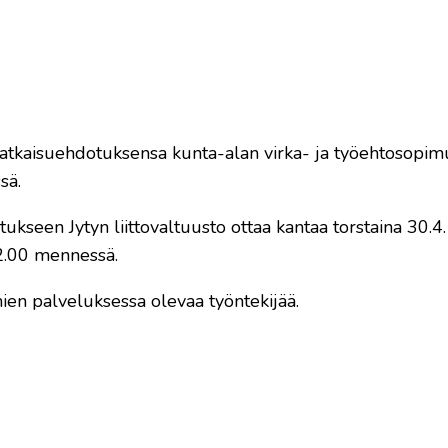
ratkaisuehdotuksensa kunta-alan virka- ja työehtosopim
sä.
kseen Jytyn liittovaltuusto ottaa kantaa torstaina 30.4.
12.00 mennessä.
en palveluksessa olevaa työntekijää.