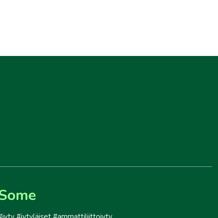
Some
#jyty #jytyläiset #ammattiliittojyty