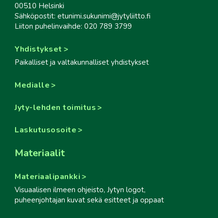
00510 Helsinki
Sähköpostit: etunimi.sukunimi@jytyliitto.fi
Liiton puhelinvaihde: 020 789 3799
Yhdistykset
Paikalliset ja valtakunnalliset yhdistykset
Medialle
Jyty-lehden toimitus
Laskutusosoite
Materiaalit
Materiaalipankki
Visuaalisen ilmeen ohjeisto, Jytyn logot,
puheenjohtajan kuvat sekä esitteet ja oppaat