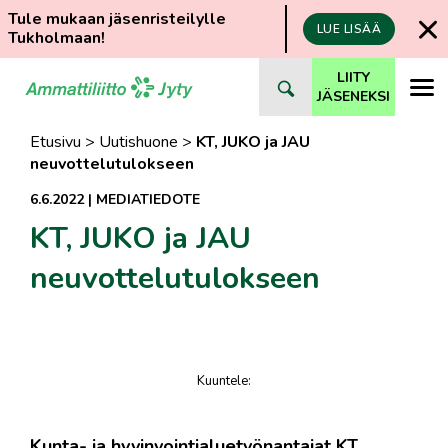
Tule mukaan jäsenristeilylle
LUE LISÄÄ
Tukholmaan!
Siirry
LIITY
suoraan
JÄSENEKSI
sisältöön
Etusivu
>
Uutishuone
>
KT, JUKO ja JAU
neuvottelutulokseen
6.6.2022
|
MEDIATIEDOTE
KT, JUKO ja JAU
neuvottelutulokseen
Kuuntele
:
juttu
​Kunta- ja hyvinvointialuetyönantajat KT,