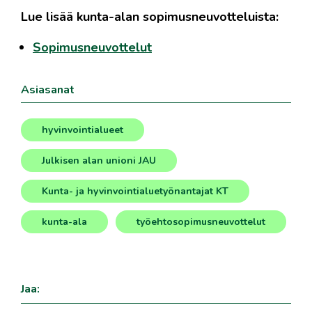
Lue lisää kunta-alan sopimusneuvotteluista:
Sopimusneuvottelut
Asiasanat
hyvinvointialueet
,
Julkisen alan unioni JAU
,
Kunta- ja hyvinvointialuetyönantajat KT
,
kunta-ala
työehtosopimusneuvottelut
,
Jaa: