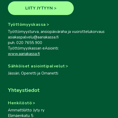
LIITY JYTYYN
Työttömyyskassa
Työttömyysturva, ansiopäiväraha ja vuorottelukorvaus
asiakaspalvelu@aariakassa.fi
puh. 020 7655 900
Työttömyyskassan eAsiointi:
www.aariakassa.fi
Sähköiset asiointipalvelut
Jässäri, Operetti ja Omanetti
Yhteystiedot
Henkilöstö
Ammattiliitto Jyty ry
Elimäenkatu 5