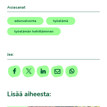
Asiasanat
edunvalvonta
työelämä
,
,
työelämän kehittäminen
Jaa:
Lisää aiheesta: