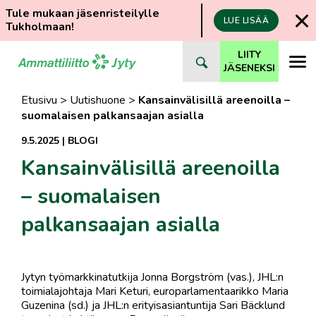
Tule mukaan jäsenristeilylle
LUE LISÄÄ
Tukholmaan!
Siirry
LIITY
suoraan
JÄSENEKSI
sisältöön
Etusivu
>
Uutishuone
>
Kansainvälisillä areenoilla –
suomalaisen palkansaajan asialla
9.5.2025
|
BLOGI
Kansainvälisillä areenoilla
– suomalaisen
palkansaajan asialla
Jytyn työmarkkinatutkija Jonna Borgström (vas.), JHL:n
toimialajohtaja Mari Keturi, europarlamentaarikko Maria
Guzenina (sd.) ja JHL:n erityisasiantuntija Sari Bäcklund