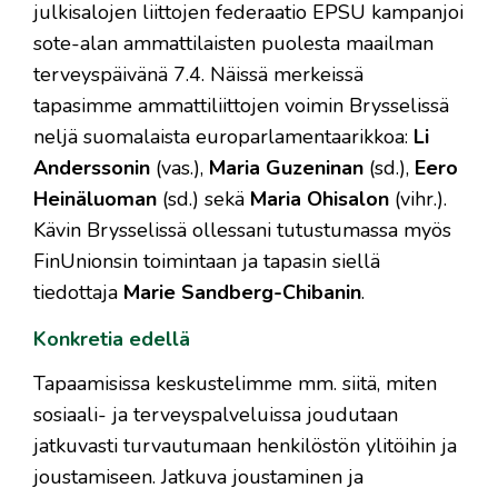
julkisalojen liittojen federaatio EPSU kampanjoi
sote-alan ammattilaisten puolesta maailman
terveyspäivänä 7.4. Näissä merkeissä
tapasimme ammattiliittojen voimin Brysselissä
neljä suomalaista europarlamentaarikkoa:
Li
Anderssonin
(vas.),
Maria Guzeninan
(sd.),
Eero
Heinäluoman
(sd.) sekä
Maria Ohisalon
(vihr.).
Kävin Brysselissä ollessani tutustumassa myös
FinUnionsin toimintaan ja tapasin siellä
tiedottaja
Marie Sandberg-Chibanin
.
Konkretia edellä
Tapaamisissa keskustelimme mm. siitä, miten
sosiaali- ja terveyspalveluissa joudutaan
jatkuvasti turvautumaan henkilöstön ylitöihin ja
joustamiseen. Jatkuva joustaminen ja