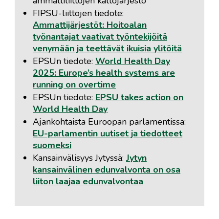
ammattiliittojen kattojärjestö
FIPSU-liittojen tiedote:
Ammattijärjestöt: Hoitoalan
työnantajat vaativat työntekijöitä
venymään ja teettävät ikuisia ylitöitä
EPSUn tiedote:
World Health Day
2025: Europe’s health systems are
running on overtime
EPSUn tiedote:
EPSU takes action on
World Health Day
Ajankohtaista Euroopan parlamentissa:
EU-parlamentin uutiset ja tiedotteet
suomeksi
Kansainvälisyys Jytyssä:
Jytyn
kansainvälinen edunvalvonta on osa
liiton laajaa edunvalvontaa