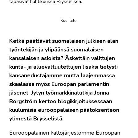
tapasivat huhtikuussa Brysselissä.
Kuuntele
:
juttu
Ketkä päättävät suomalaisen julkisen alan
työntekijän ja ylipäänsä suomalaisen
kansalaisen asioista? Äskettäin valittujen
kunta- ja aluevaltuutettujen lisäksi tietysti
kansanedustajamme mutta laajemmassa
skaalassa myös Euroopan parlamentin
jäsenet. Jytyn työmarkkinatutkija Jonna
Borgström kertoo blogikirjoituksessaan
kuulumisia eurooppalaisen päätöksenteon
ytimestä Brysselistä.
Eurooppalainen kattojärjestömme Euroopan