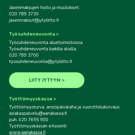
Jäsenmaksujen hoito ja muutokset:
020 789 3730
jasenmaksut@jytyliitto.fi
Työsuhdeneuvonta
Työsuhdeneuvonta aluetoimistoissa
Työsuhdeneuvonta kaikilla aloilla:
020 789 3700
tyosuhdeneuvonta@jytyliitto.fi
LIITY JYTYYN
Työttömyyskassa
Työttömyysturva, ansiopäiväraha ja vuorottelukorvaus
asiakaspalvelu@aariakassa.fi
puh. 020 7655 900
Työttömyyskassan eAsiointi:
www.aariakassa.fi