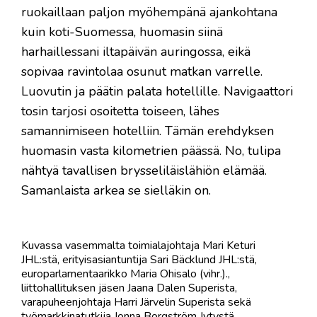
ruokaillaan paljon myöhempänä ajankohtana
kuin koti-Suomessa, huomasin siinä
harhaillessani iltapäivän auringossa, eikä
sopivaa ravintolaa osunut matkan varrelle.
Luovutin ja päätin palata hotellille. Navigaattori
tosin tarjosi osoitetta toiseen, lähes
samannimiseen hotelliin. Tämän erehdyksen
huomasin vasta kilometrien päässä. No, tulipa
nähtyä tavallisen brysseliläislähiön elämää.
Samanlaista arkea se sielläkin on.
Kuvassa vasemmalta toimialajohtaja Mari Keturi
JHL:stä, erityisasiantuntija Sari Bäcklund JHL:stä,
europarlamentaarikko Maria Ohisalo (vihr.).,
liittohallituksen jäsen Jaana Dalen Superista,
varapuheenjohtaja Harri Järvelin Superista sekä
työmarkkinatutkija Jonna Borgström Jytystä.