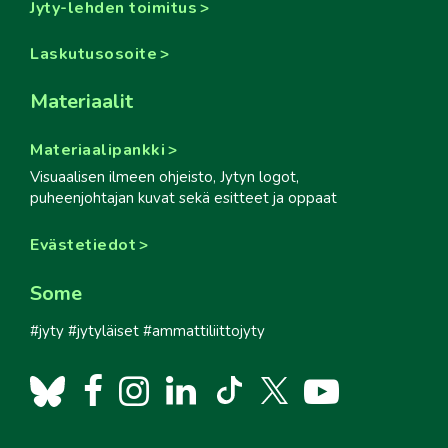
Jyty-lehden toimitus
Laskutusosoite
Materiaalit
Materiaalipankki
Visuaalisen ilmeen ohjeisto, Jytyn logot,
puheenjohtajan kuvat sekä esitteet ja oppaat
Evästetiedot
Some
#jyty #jytyläiset #ammattiliittojyty