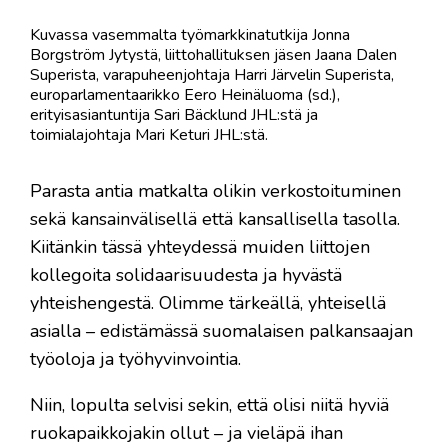
Kuvassa vasemmalta työmarkkinatutkija Jonna
Borgström Jytystä, liittohallituksen jäsen Jaana Dalen
Superista, varapuheenjohtaja Harri Järvelin Superista,
europarlamentaarikko Eero Heinäluoma (sd.),
erityisasiantuntija Sari Bäcklund JHL:stä ja
toimialajohtaja Mari Keturi JHL:stä.
Parasta antia matkalta olikin verkostoituminen
sekä kansainvälisellä että kansallisella tasolla.
Kiitänkin tässä yhteydessä muiden liittojen
kollegoita solidaarisuudesta ja hyvästä
yhteishengestä. Olimme tärkeällä, yhteisellä
asialla – edistämässä suomalaisen palkansaajan
työoloja ja työhyvinvointia.
Niin, lopulta selvisi sekin, että olisi niitä hyviä
ruokapaikkojakin ollut – ja vieläpä ihan