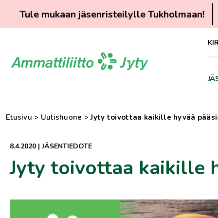
Tule mukaan jäsenristeilylle Tukholmaan!
Siirry
KI
suoraan
sisältöön
JÄ
Etusivu
>
Uutishuone
>
​Jyty toivottaa kaikille hyvää pääsi
8.4.2020
|
JÄSENTIEDOTE
​Jyty toivottaa kaikille