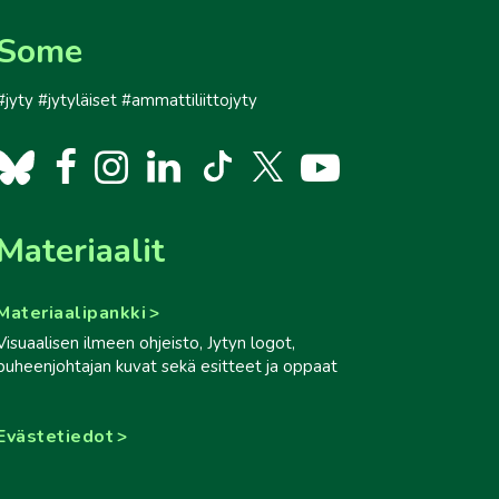
Some
#jyty #jytyläiset #ammattiliittojyty
Materiaalit
Materiaalipankki
Visuaalisen ilmeen ohjeisto, Jytyn logot,
puheenjohtajan kuvat sekä esitteet ja oppaat
Evästetiedot