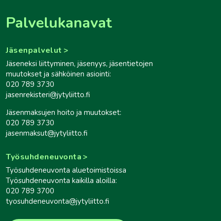
Palvelukanavat
Jäsenpalvelut
Jäseneksi liittyminen, jäsenyys, jäsentietojen
muutokset ja sähköinen asiointi:
020 789 3730
jasenrekisteri@jytyliitto.fi
Jäsenmaksujen hoito ja muutokset:
020 789 3730
jasenmaksut@jytyliitto.fi
Työsuhdeneuvonta
Työsuhdeneuvonta aluetoimistoissa
Työsuhdeneuvonta kaikilla aloilla:
020 789 3700
tyosuhdeneuvonta@jytyliitto.fi