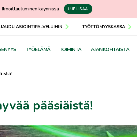
Ilmoittautuminen käynnissä
LUE LISÄÄ
RJAUDU ASIOINTIPALVELUIHIN
TYÖTTÖMYYSKASSA
SENYYS
TYÖELÄMÄ
TOIMINTA
AJANKOHTAISTA
äistä!
 hyvää pääsiäistä!