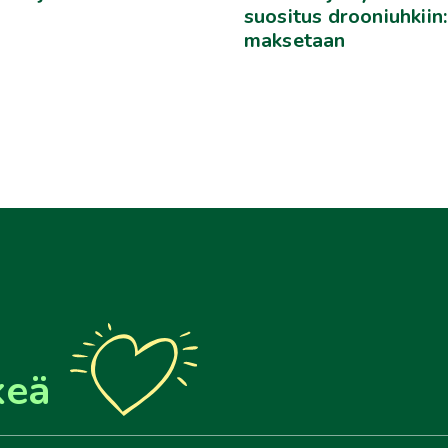
suositus drooniuhkiin
maksetaan
keä