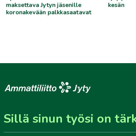
maksettava Jytyn jäsenille
kesän
koronakevään palkkasaatavat
Sillä sinun työsi on tär