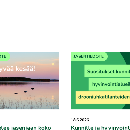
OTE
JÄSENTIEDOTE
18.6.2026
elee jäseniään koko
Kunnille ja hyvinvoint