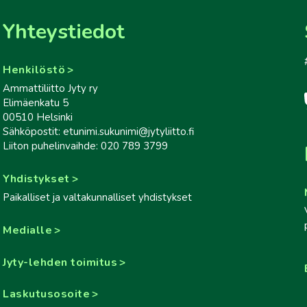
Yhteystiedot
Henkilöstö
Ammattiliitto Jyty ry
Elimäenkatu 5
00510 Helsinki
Sähköpostit: etunimi.sukunimi@jytyliitto.fi
Liiton puhelinvaihde: 020 789 3799
Yhdistykset
Paikalliset ja valtakunnalliset yhdistykset
Medialle
Jyty-lehden toimitus
Laskutusosoite