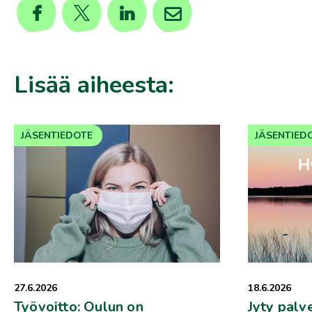
Lisää aiheesta:
JÄSENTIEDOTE
JÄSENTIED
27.6.2026
18.6.2026
Työvoitto: Oulun on
Jyty palv