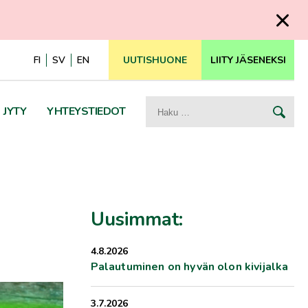
FI
SV
EN
UUTISHUONE
LIITY JÄSENEKSI
Haku:
JYTY
YHTEYSTIEDOT
Uusimmat:
4.8.2026
Palautuminen on hyvän olon kivijalka
3.7.2026