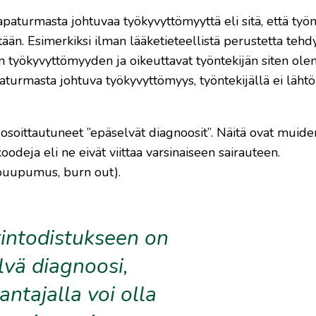
paturmasta johtuvaa työkyvyttömyyttä eli sitä, että työn
ään. Esimerkiksi ilman lääketieteellistä perustetta tehd
en työkyvyttömyyden ja oikeuttavat työntekijän siten ol
paturmasta johtuva työkyvyttömyys, työntekijällä ei lähtö
soittautuneet ”epäselvät diagnoosit”. Näitä ovat muide
oodeja eli ne eivät viittaa varsinaiseen sairauteen.
yöuupumus, burn out).
rintodistukseen on
lvä diagnoosi,
ntajalla voi olla