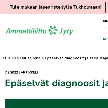
Tule mukaan jäsenristeilylle Tukholmaan!
Siirry
KI
suoraan
sisältöön
JÄ
Etusivu
>
Uutishuone
>
Epäselvät diagnoosit ja sairausaj
7.9.2022
|
ARTIKKELI
Epäselvät diagnoosit j