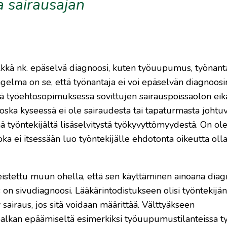
 sairausajan
elkkä nk. epäselvä diagnoosi, kuten työuupumus, työnanta
gelma on se, että työnantaja ei voi epäselvän diagnoosi
kä työehtosopimuksessa sovittujen sairauspoissaolon eik
oska kyseessä ei ole sairaudesta tai tapaturmasta johtu
ä työntekijältä lisäselvitystä työkyvyttömyydestä. On ol
oka ei itsessään luo työntekijälle ehdotonta oikeutta olla
stettu muun ohella, että sen käyttäminen ainoana diag
s on sivudiagnoosi. Lääkärintodistukseen olisi työntekijän
airaus, jos sitä voidaan määrittää. Välttyäkseen
 palkan epäämiseltä esimerkiksi työuupumustilanteissa t