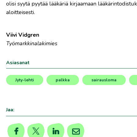
olisi syytä pyytää lääkäriä kirjaamaan lääkärintodist
aloitteisesti.
Viivi Vidgren
Työmarkkinalakimies
Asiasanat
Jyty-lehti
palkka
sairausloma
,
,
,
Jaa: