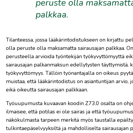
peruste olla maksamatta
palkkaa.
Tilanteessa, jossa lääkärintodistukseen on kirjattu p
olla peruste olla maksamatta sairausajan palkkaa. On
perusteella arvioida työntekijän työkyvyttömyyttä ei
sairausajan palkanmaksun edellytysten täyttymistä, k
työkyvyttömyys. Tällöin työnantajalla on oikeus pyytä
muistaa, että lääkärintodistus on asiantuntijan arvio, j
eikä oikeutta sairausajan palkkaan.
Työuupumusta kuvaavan koodin Z73.0 osalta on ohjei
ilmaisee, että potilas ei ole sairas ja että työuupumu
näkökulmasta tarpeen merkitä myös taustalla epäilty s
tulkintaepäselvyyksiltä ja mahdolliselta sairausajan