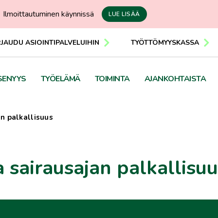
Ilmoittautuminen käynnissä
LUE LISÄÄ
RJAUDU ASIOINTIPALVELUIHIN
TYÖTTÖMYYSKASSA
SENYYS
TYÖELÄMÄ
TOIMINTA
AJANKOHTAISTA
an palkallisuus
a sairausajan palkallisu