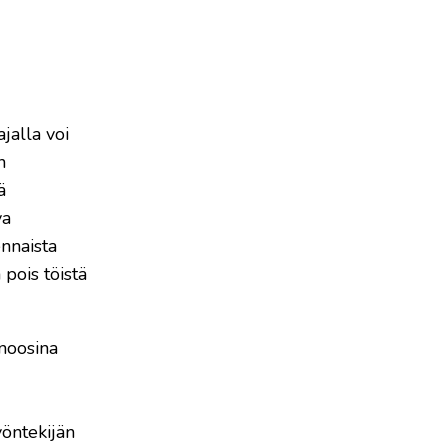
jalla voi
n
ä
va
ennaista
 pois töistä
noosina
yöntekijän