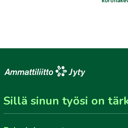
koronake
Sillä sinun työsi on tär