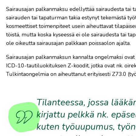
Sairausajan palkanmaksu edellyttää sairaudesta tai ta
sairauden tai tapaturman takia estynyt tekemästä työt
kosmeettiset toimenpiteet usein aiheuttavat tilapäis
töistä, mutta koska kyseessä ei ole sairaudesta tai ta
ole oikeutta sairausajan palkkaan poissaolon ajalta.
Sairausajan palkanmaksun kannalta ongelmaksi ovat o
ICD-10-tautiluokituksen Z-koodit, jotka ovat nk. oirek
Tulkintaongelmia on aiheuttanut erityisesti Z73.0 (t
Tilanteessa, jossa lääkä
kirjattu pelkkä nk. epäse
kuten työuupumus, työna