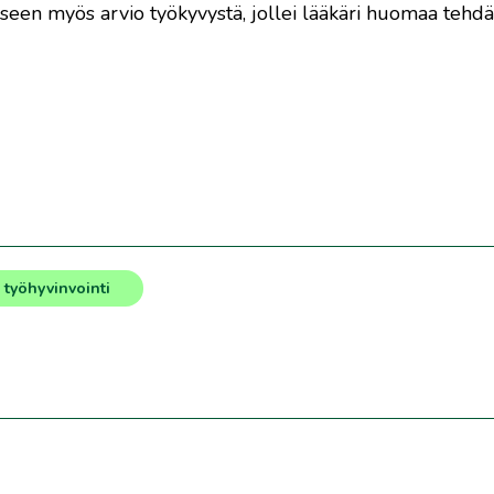
ukseen myös arvio työkyvystä, jollei lääkäri huomaa tehd
työhyvinvointi