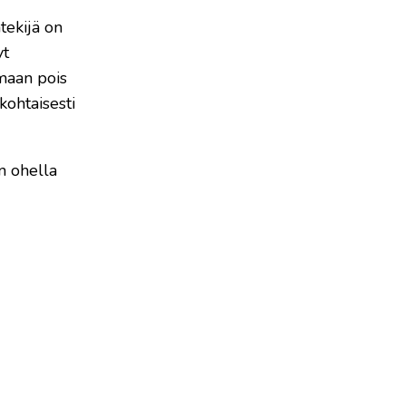
tekijä on
yt
emaan pois
kohtaisesti
n ohella