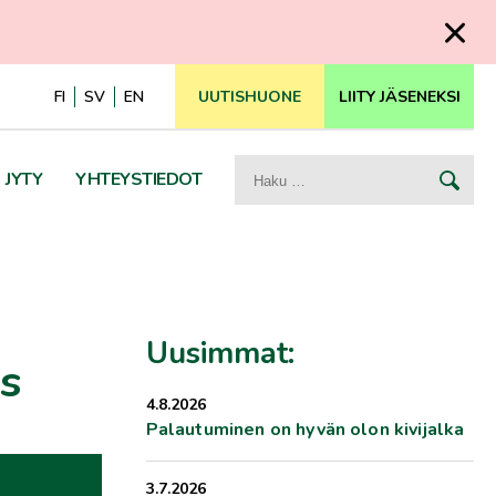
FI
SV
EN
UUTISHUONE
LIITY JÄSENEKSI
Haku:
JYTY
YHTEYSTIEDOT
Uusimmat:
us
4.8.2026
Palautuminen on hyvän olon kivijalka
3.7.2026