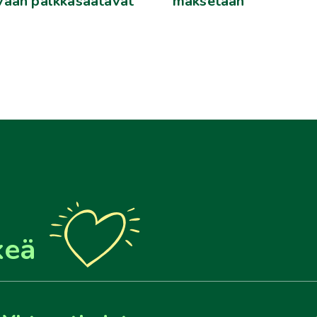
vään palkkasaatavat
maksetaan
keä