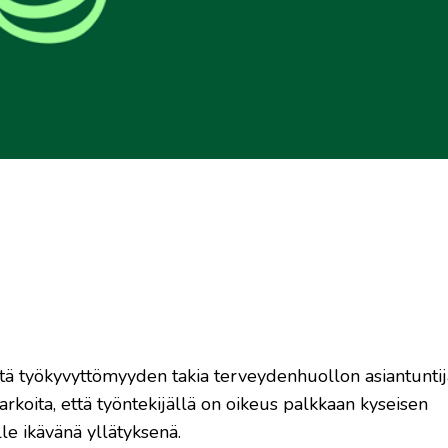
östä työkyvyttömyyden takia terveydenhuollon asiantunti
rkoita, että työntekijällä on oikeus palkkaan kyseisen
lle ikävänä yllätyksenä.