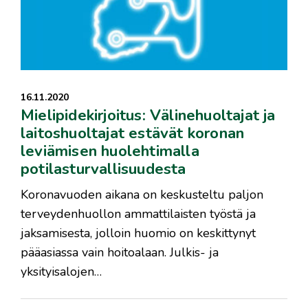
16.11.2020
Mielipidekirjoitus: Välinehuoltajat ja
laitoshuoltajat estävät koronan
leviämisen huolehtimalla
potilasturvallisuudesta
Koronavuoden aikana on keskusteltu paljon
terveydenhuollon ammattilaisten työstä ja
jaksamisesta, jolloin huomio on keskittynyt
pääasiassa vain hoitoalaan. Julkis- ja
yksityisalojen…