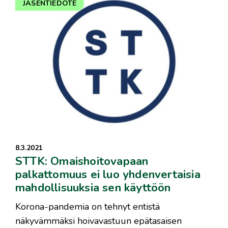
JÄSENTIEDOTE
8.3.2021
STTK: Omaishoitovapaan
palkattomuus ei luo yhdenvertaisia
mahdollisuuksia sen käyttöön
Korona-pandemia on tehnyt entistä
näkyvämmäksi hoivavastuun epätasaisen