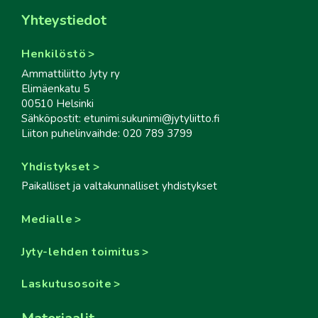
Yhteystiedot
Henkilöstö
Ammattiliitto Jyty ry
Elimäenkatu 5
00510 Helsinki
Sähköpostit: etunimi.sukunimi@jytyliitto.fi
Liiton puhelinvaihde: 020 789 3799
Yhdistykset
Paikalliset ja valtakunnalliset yhdistykset
Medialle
Jyty-lehden toimitus
Laskutusosoite