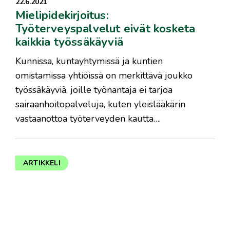
22.6.2021
Mielipidekirjoitus:
Työterveyspalvelut eivät kosketa
kaikkia työssäkäyviä
​Kunnissa, kuntayhtymissä ja kuntien
omistamissa yhtiöissä on merkittävä joukko
työssäkäyviä, joille työnantaja ei tarjoa
sairaanhoitopalveluja, kuten yleislääkärin
vastaanottoa työterveyden kautta….
ARTIKKELI