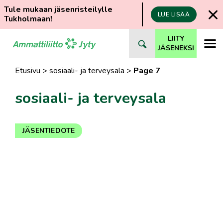
Tule mukaan jäsenristeilylle
LUE LISÄÄ
Tukholmaan!
Siirry
LIITY
suoraan
JÄSENEKSI
sisältöön
Etusivu
>
sosiaali- ja terveysala
>
Page 7
sosiaali- ja terveysala
JÄSENTIEDOTE