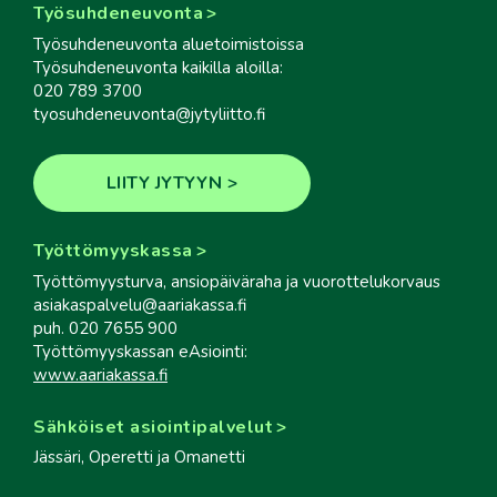
Työsuhdeneuvonta
Työsuhdeneuvonta aluetoimistoissa
Työsuhdeneuvonta kaikilla aloilla:
020 789 3700
tyosuhdeneuvonta@jytyliitto.fi
LIITY JYTYYN
Työttömyyskassa
Työttömyysturva, ansiopäiväraha ja vuorottelukorvaus
asiakaspalvelu@aariakassa.fi
puh. 020 7655 900
Työttömyyskassan eAsiointi:
www.aariakassa.fi
Sähköiset asiointipalvelut
Jässäri, Operetti ja Omanetti