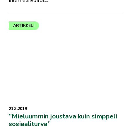
internetsivuilta….
ARTIKKELI
21.3.2019
”Mieluummin joustava kuin simppeli
sosiaaliturva”