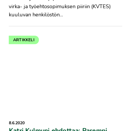
virka- ja työehtosopimuksen piiriin (KVTES)
kuuluvan henkilöstön…
ARTIKKELI
8.6.2020
Katri Kulmuni ehdottaa: Parempi