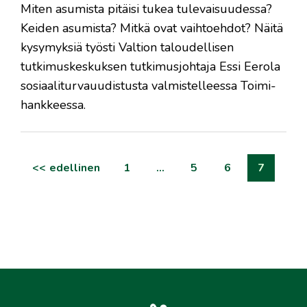
Miten asumista pitäisi tukea tulevaisuudessa?
Keiden asumista? Mitkä ovat vaihtoehdot? Näitä
kysymyksiä työsti Valtion taloudellisen
tutkimuskeskuksen tutkimusjohtaja Essi Eerola
sosiaaliturvauudistusta valmistelleessa Toimi-
hankkeessa.
artikkelien
edellinen
1
…
5
6
7
sivutus