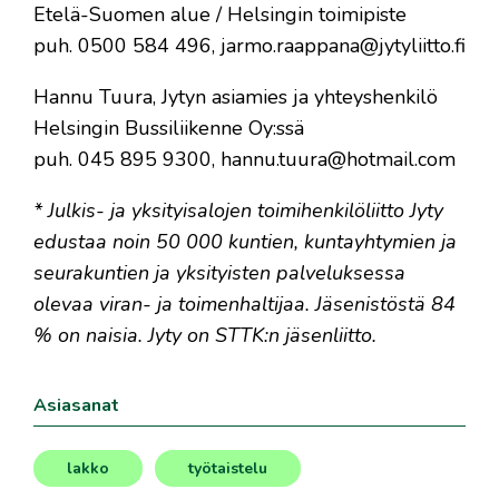
Etelä-Suomen alue / Helsingin toimipiste
puh. 0500 584 496, jarmo.raappana@jytyliitto.fi
Hannu Tuura, Jytyn asiamies ja yhteyshenkilö
Helsingin Bussiliikenne Oy:ssä
puh. 045 895 9300, hannu.tuura@hotmail.com
* Julkis- ja yksityisalojen toimihenkilöliitto Jyty
edustaa noin 50 000 kuntien, kuntayhtymien ja
seurakuntien ja yksityisten palveluksessa
olevaa viran- ja toimenhaltijaa. Jäsenistöstä 84
% on naisia. Jyty on STTK:n jäsenliitto.
Asiasanat
lakko
työtaistelu