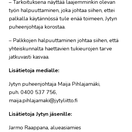
– Tarkoituksena näyttää laajemminkin olevan
työn halpuuttaminen, joka johtaa siihen, ettei
palkalla käytännössä tule enää toimeen, Jytyn
puheenjohtaja korostaa.
– Palkkojen halpuuttaminen johtaa siihen, että
yhteiskunnalta haettavien tukieurojen tarve
jatkuvasti kasvaa.
Lisätietoja medialle:
Jytyn puheenjohtaja Maija Pihlajamäki,
puh. 0400 537 756,
maija.pihlajamaki@jytyliitto.fi
Lisätietoja Jytyn jäsenille:
Jarmo Raappana, alueasiamies