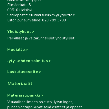
Elimäenkatu 5
00510 Helsinki
Sähköpostit: etunimi.sukunimi@jytyliitto.fi
Liiton puhelinvaihde: 020 789 3799
Yhdistykset
Paikalliset ja valtakunnalliset yhdistykset
Medialle
Jyty-lehden toimitus
Laskutusosoite
Materiaalit
Materiaalipankki
Visuaalisen ilmeen ohjeisto, Jytyn logot,
puheenjohtajan kuvat sekä esitteet ja oppaat