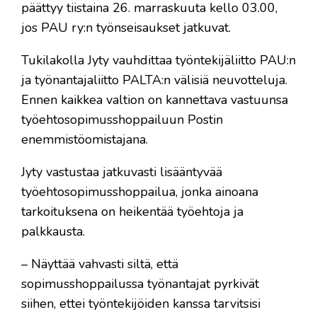
päättyy tiistaina 26. marraskuuta kello 03.00,
jos PAU ry:n työnseisaukset jatkuvat.
Tukilakolla Jyty vauhdittaa työntekijäliitto PAU:n
ja työnantajaliitto PALTA:n välisiä neuvotteluja.
Ennen kaikkea valtion on kannettava vastuunsa
työehtosopimusshoppailuun Postin
enemmistöomistajana.
Jyty vastustaa jatkuvasti lisääntyvää
työehtosopimusshoppailua, jonka ainoana
tarkoituksena on heikentää työehtoja ja
palkkausta.
– Näyttää vahvasti siltä, että
sopimusshoppailussa työnantajat pyrkivät
siihen, ettei työntekijöiden kanssa tarvitsisi