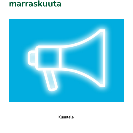
marraskuuta
Kuuntele
:
juttu