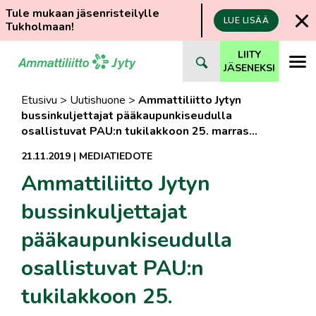
Tule mukaan jäsenristeilylle
LUE LISÄÄ
Tukholmaan!
Siirry
LIITY
suoraan
JÄSENEKSI
sisältöön
Etusivu
>
Uutishuone
>
Ammattiliitto Jytyn
bussinkuljettajat pääkaupunkiseudulla
osallistuvat PAU:n tukilakkoon 25. marras…
21.11.2019
|
MEDIATIEDOTE
Ammattiliitto Jytyn
bussinkuljettajat
pääkaupunkiseudulla
osallistuvat PAU:n
tukilakkoon 25.