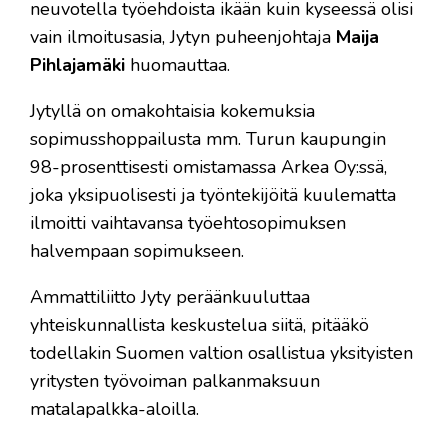
neuvotella työehdoista ikään kuin kyseessä olisi
vain ilmoitusasia, Jytyn puheenjohtaja
Maija
Pihlajamäki
huomauttaa.
Jytyllä on omakohtaisia kokemuksia
sopimusshoppailusta mm. Turun kaupungin
98-prosenttisesti omistamassa Arkea Oy:ssä,
joka yksipuolisesti ja työntekijöitä kuulematta
ilmoitti vaihtavansa työehtosopimuksen
halvempaan sopimukseen.
Ammattiliitto Jyty peräänkuuluttaa
yhteiskunnallista keskustelua siitä, pitääkö
todellakin Suomen valtion osallistua yksityisten
yritysten työvoiman palkanmaksuun
matalapalkka-aloilla.