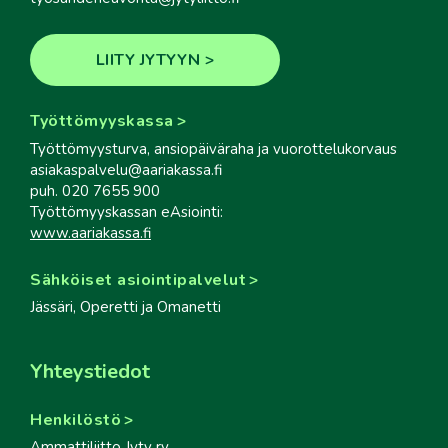
LIITY JYTYYN
Työttömyyskassa
Työttömyysturva, ansiopäiväraha ja vuorottelukorvaus
asiakaspalvelu@aariakassa.fi
puh. 020 7655 900
Työttömyyskassan eAsiointi:
www.aariakassa.fi
Sähköiset asiointipalvelut
Jässäri, Operetti ja Omanetti
Yhteystiedot
Henkilöstö
Ammattiliitto Jyty ry