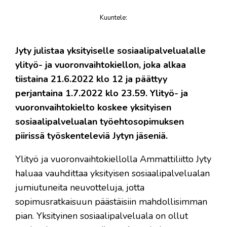
Kuuntele
:
juttu
​Jyty julistaa yksityiselle sosiaalipalvelualalle
ylityö- ja vuoronvaihtokiellon, joka alkaa
tiistaina 21.6.2022 klo 12 ja päättyy
perjantaina 1.7.2022 klo 23.59. Ylityö- ja
vuoronvaihtokielto koskee yksityisen
sosiaalipalvelualan työehtosopimuksen
piirissä työskenteleviä Jytyn jäseniä.
Ylityö ja vuoronvaihtokiellolla Ammattiliitto Jyty
haluaa vauhdittaa yksityisen sosiaalipalvelualan
jumiutuneita neuvotteluja, jotta
sopimusratkaisuun päästäisiin mahdollisimman
pian. Yksityinen sosiaalipalveluala on ollut