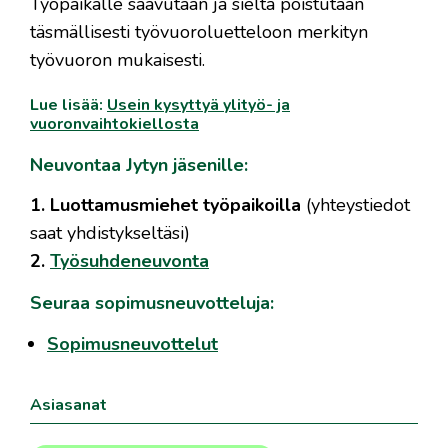
Työpaikalle saavutaan ja sieltä poistutaan
täsmällisesti työvuoroluetteloon merkityn
työvuoron mukaisesti.
Lue lisää:
Usein kysyttyä ylityö- ja
vuoronvaihtokiellosta
Neuvontaa Jytyn jäsenille:
1. Luottamusmiehet työpaikoilla
(yhteystiedot
saat yhdistykseltäsi)
2.
Työsuhdeneuvonta
Seuraa sopimusneuvotteluja:
Sopimusneuvottelut
Asiasanat