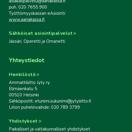
asiakaspalvelu@aariakassa.fi
puh. 020 7655 900
Työttömyyskassan eAsiointi:
www.aariakassa.fi
Sähköiset asiointipalvelut
Jässäri, Operetti ja Omanetti
Yhteystiedot
Henkilöstö
Ammattiliitto Jyty ry
Elimäenkatu 5
00510 Helsinki
Sähköpostit: etunimi.sukunimi@jytyliitto.fi
Liiton puhelinvaihde: 020 789 3799
Yhdistykset
Paikalliset ja valtakunnalliset yhdistykset