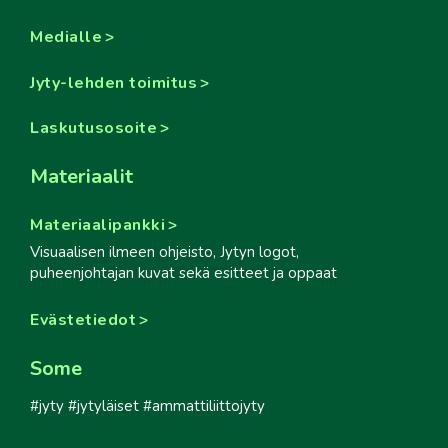
Medialle
Jyty-lehden toimitus
Laskutusosoite
Materiaalit
Materiaalipankki
Visuaalisen ilmeen ohjeisto, Jytyn logot,
puheenjohtajan kuvat sekä esitteet ja oppaat
Evästetiedot
Some
#jyty #jytyläiset #ammattiliittojyty