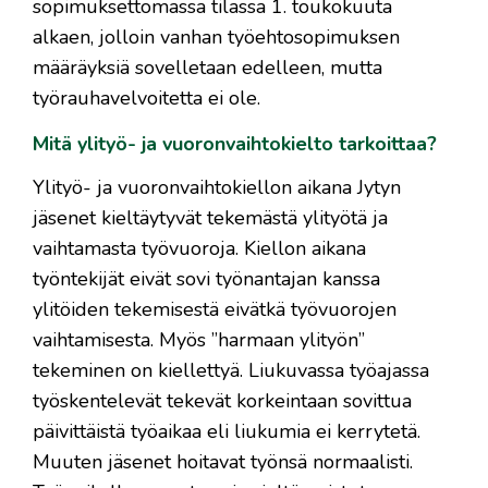
sopimuksettomassa tilassa 1. toukokuuta
alkaen, jolloin vanhan työehtosopimuksen
määräyksiä sovelletaan edelleen, mutta
työrauhavelvoitetta ei ole.
Mitä ylityö- ja vuoronvaihtokielto tarkoittaa?
Ylityö- ja vuoronvaihtokiellon aikana Jytyn
jäsenet kieltäytyvät tekemästä ylityötä ja
vaihtamasta työvuoroja. Kiellon aikana
työntekijät eivät sovi työnantajan kanssa
ylitöiden tekemisestä eivätkä työvuorojen
vaihtamisesta. Myös ”harmaan ylityön”
tekeminen on kiellettyä. Liukuvassa työajassa
työskentelevät tekevät korkeintaan sovittua
päivittäistä työaikaa eli liukumia ei kerrytetä.
Muuten jäsenet hoitavat työnsä normaalisti.