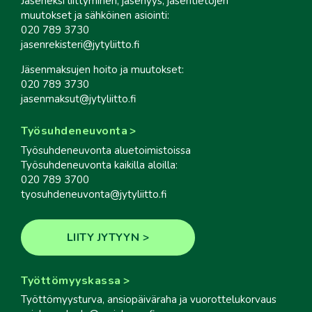
Jäseneksi liittyminen, jäsenyys, jäsentietojen
muutokset ja sähköinen asiointi:
020 789 3730
jasenrekisteri@jytyliitto.fi
Jäsenmaksujen hoito ja muutokset:
020 789 3730
jasenmaksut@jytyliitto.fi
Työsuhdeneuvonta
Työsuhdeneuvonta aluetoimistoissa
Työsuhdeneuvonta kaikilla aloilla:
020 789 3700
tyosuhdeneuvonta@jytyliitto.fi
LIITY JYTYYN
Työttömyyskassa
Työttömyysturva, ansiopäiväraha ja vuorottelukorvaus