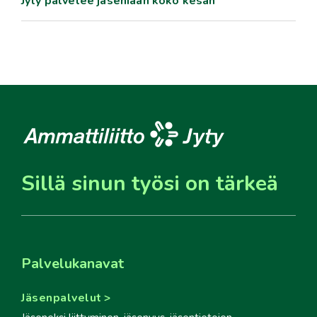
Jyty palvelee jäseniään koko kesän
Sillä sinun työsi on tärkeä
Palvelukanavat
Jäsenpalvelut