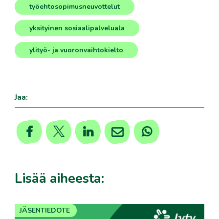
työehtosopimusneuvottelut
,
yksityinen sosiaalipalveluala
,
ylityö- ja vuoronvaihtokielto
Jaa:
Lisää aiheesta:
JÄSENTIEDOTE