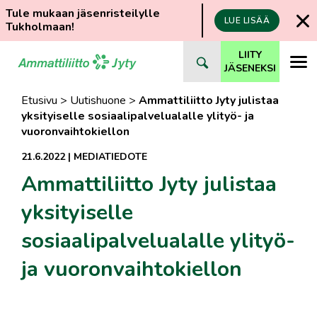
Tule mukaan jäsenristeilylle
LUE LISÄÄ
Tukholmaan!
Siirry
LIITY
suoraan
JÄSENEKSI
sisältöön
Etusivu
>
Uutishuone
>
Ammattiliitto Jyty julistaa
yksityiselle sosiaalipalvelualalle ylityö- ja
vuoronvaihtokiellon
21.6.2022
|
MEDIATIEDOTE
Ammattiliitto Jyty julistaa
yksityiselle
sosiaalipalvelualalle ylityö-
ja vuoronvaihtokiellon