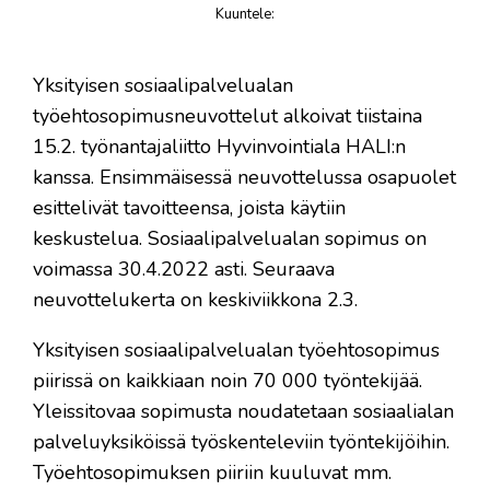
Kuuntele
:
juttu
​Yksityisen sosiaalipalvelualan
työehtosopimusneuvottelut alkoivat tiistaina
15.2. työnantajaliitto Hyvinvointiala HALI:n
kanssa. Ensimmäisessä neuvottelussa osapuolet
esittelivät tavoitteensa, joista käytiin
keskustelua. Sosiaalipalvelualan sopimus on
voimassa 30.4.2022 asti. Seuraava
neuvottelukerta on keskiviikkona 2.3.
Yksityisen sosiaalipalvelualan työehtosopimus
piirissä on kaikkiaan noin 70 000 työntekijää.
Yleissitovaa sopimusta noudatetaan sosiaalialan
palveluyksiköissä työskenteleviin työntekijöihin.
Työehtosopimuksen piiriin kuuluvat mm.