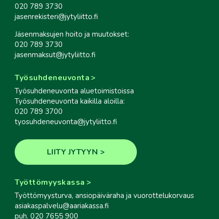
020 789 3730
jasenrekisteri@jytyliitto.fi
Jäsenmaksujen hoito ja muutokset:
020 789 3730
jasenmaksut@jytyliitto.fi
Työsuhdeneuvonta
Työsuhdeneuvonta aluetoimistoissa
Työsuhdeneuvonta kaikilla aloilla:
020 789 3700
tyosuhdeneuvonta@jytyliitto.fi
LIITY JYTYYN
Työttömyyskassa
Työttömyysturva, ansiopäiväraha ja vuorottelukorvaus
asiakaspalvelu@aariakassa.fi
puh. 020 7655 900