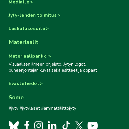
Medialle
Jyty-lehden toimitus
Laskutusosoite
Materiaalit
Materiaalipankki
Visuaalisen ilmeen ohjeisto, Jytyn logot,
puheenjohtajan kuvat sekä esitteet ja oppaat
Evästetiedot
Some
#jyty #jytyläiset #ammattiliittojyty