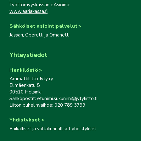
Työttömyyskassan eAsiointi:
www.aariakassa.fi
Sähköiset asiointipalvelut
Jässäri, Operetti ja Omanetti
Yhteystiedot
Henkilöstö
Ammattiliitto Jyty ry
Elimäenkatu 5
00510 Helsinki
Sähköpostit: etunimi.sukunimi@jytyliitto.fi
Liiton puhelinvaihde: 020 789 3799
Yhdistykset
Paikalliset ja valtakunnalliset yhdistykset