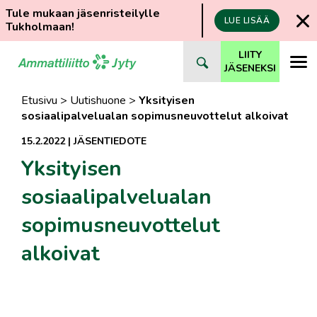
Tule mukaan jäsenristeilylle
LUE LISÄÄ
Tukholmaan!
Siirry
LIITY
suoraan
JÄSENEKSI
sisältöön
Etusivu
>
Uutishuone
>
Yksityisen
sosiaalipalvelualan sopimusneuvottelut alkoivat
15.2.2022
|
JÄSENTIEDOTE
Yksityisen
sosiaalipalvelualan
sopimusneuvottelut
alkoivat