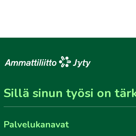
Sillä sinun työsi on tär
Palvelukanavat