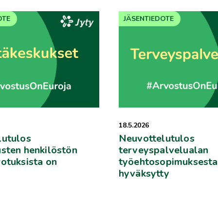
OTE
JÄSENTIEDOTE
18.5.2026
lutulos
Neuvottelutulos
sten henkilöstön
terveyspalvelualan
otuksista on
työehtosopimuksesta
hyväksytty