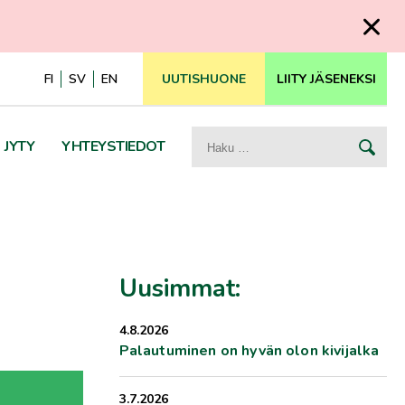
FI
SV
EN
UUTISHUONE
LIITY JÄSENEKSI
Haku:
JYTY
YHTEYSTIEDOT
Uusimmat:
4.8.2026
Palautuminen on hyvän olon kivijalka
3.7.2026