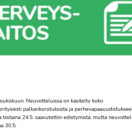
 toukokuun. Neuvotteluissa on käsitelty koko
ityisesti palkankorotuksista ja perhevapaauudistukseen 
iistaina 24.5. saavutettiin edistymistä, mutta neuvottel
a 30.5.