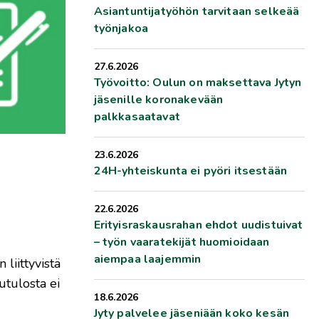
Asiantuntijatyöhön tarvitaan selkeää
työnjakoa
27.6.2026
Työvoitto: Oulun on maksettava Jytyn
jäsenille koronakevään
palkkasaatavat
23.6.2026
24H-yhteiskunta ei pyöri itsestään
22.6.2026
Erityisraskausrahan ehdot uudistuivat
– työn vaaratekijät huomioidaan
aiempaa laajemmin
liittyvistä
utulosta ei
18.6.2026
Jyty palvelee jäseniään koko kesän