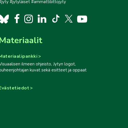
#jyty #jytyläiset #ammattiliittojyty
Materiaalit
Materiaalipankki
Visuaalisen ilmeen ohjeisto, Jytyn logot,
puheenjohtajan kuvat sekä esitteet ja oppaat
Evästetiedot