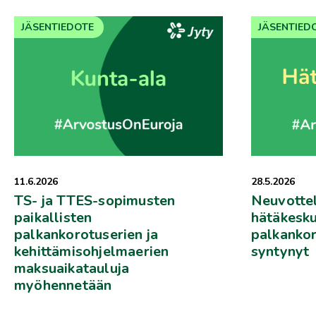
JÄSENTIEDOTE
JÄSENTIED
28.5.2026
11.6.2026
Neuvotte
TS- ja TTES-sopimusten
hätäkesku
paikallisten
palkankor
palkankorotuserien ja
syntynyt
kehittämisohjelmaerien
maksuaikatauluja
myöhennetään