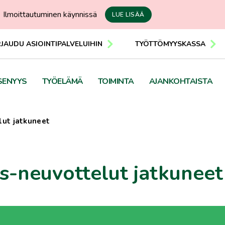
Ilmoittautuminen käynnissä
LUE LISÄÄ
RJAUDU ASIOINTIPALVELUIHIN
TYÖTTÖMYYSKASSA
SENYYS
TYÖELÄMÄ
TOIMINTA
AJANKOHTAISTA
lut jatkuneet
s-neuvottelut jatkuneet