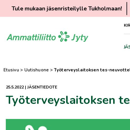
Tule mukaan jäsenristeilylle Tukholmaan!
Siirry
KI
suoraan
sisältöön
JÄ
Etusivu
>
Uutishuone
>
Työterveyslaitoksen tes-neuvotte
25.5.2022
|
JÄSENTIEDOTE
Työterveyslaitoksen te