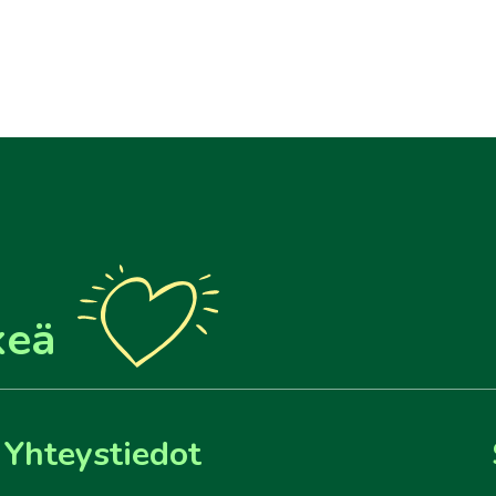
keä
Yhteystiedot