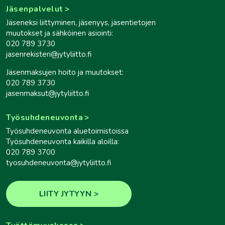
Jäsenpalvelut
Jäseneksi liittyminen, jäsenyys, jäsentietojen
muutokset ja sähköinen asiointi:
020 789 3730
jasenrekisteri@jytyliitto.fi
Jäsenmaksujen hoito ja muutokset:
020 789 3730
jasenmaksut@jytyliitto.fi
Työsuhdeneuvonta
Työsuhdeneuvonta aluetoimistoissa
Työsuhdeneuvonta kaikilla aloilla:
020 789 3700
tyosuhdeneuvonta@jytyliitto.fi
LIITY JYTYYN