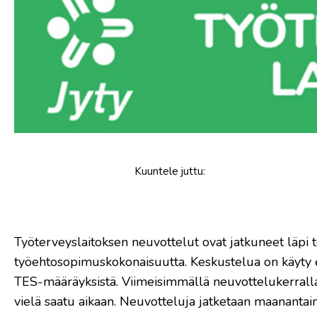
Kuuntele
juttu
:
​Työterveyslaitoksen neuvottelut ovat jatkuneet läpi
työehtosopimuskokonaisuutta. Keskustelua on käyty er
TES-määräyksistä. Viimeisimmällä neuvottelukerralla t
vielä saatu aikaan. Neuvotteluja jatketaan maanantain