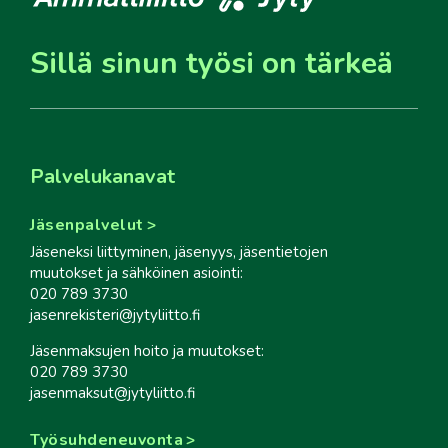
Sillä sinun työsi on tärkeä
Palvelukanavat
Jäsenpalvelut
Jäseneksi liittyminen, jäsenyys, jäsentietojen
muutokset ja sähköinen asiointi:
020 789 3730
jasenrekisteri@jytyliitto.fi
Jäsenmaksujen hoito ja muutokset:
020 789 3730
jasenmaksut@jytyliitto.fi
Työsuhdeneuvonta