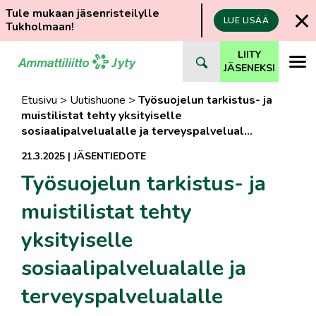
Tule mukaan jäsenristeilylle
LUE LISÄÄ
Tukholmaan!
Siirry
LIITY
suoraan
JÄSENEKSI
sisältöön
Etusivu
>
Uutishuone
>
Työsuojelun tarkistus- ja
muistilistat tehty yksityiselle
sosiaalipalvelualalle ja terveyspalvelual…
21.3.2025
|
JÄSENTIEDOTE
Työsuojelun tarkistus- ja
muistilistat tehty
yksityiselle
sosiaalipalvelualalle ja
terveyspalvelualalle