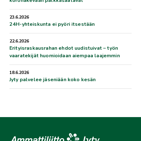
koronakevään palkkasaatavat
23.6.2026
24H-yhteiskunta ei pyöri itsestään
22.6.2026
Erityisraskausrahan ehdot uudistuivat – työn
vaaratekijät huomioidaan aiempaa laajemmin
18.6.2026
Jyty palvelee jäseniään koko kesän