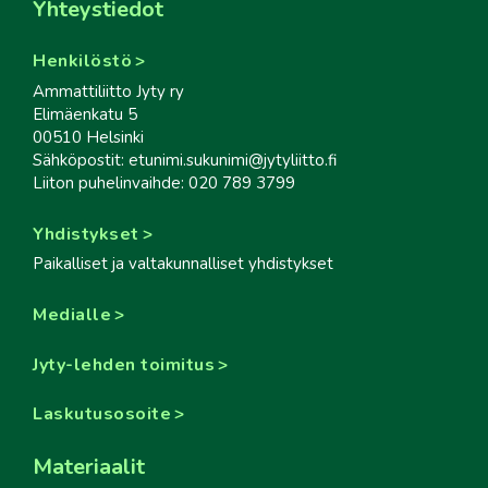
Yhteystiedot
Henkilöstö
Ammattiliitto Jyty ry
Elimäenkatu 5
00510 Helsinki
Sähköpostit: etunimi.sukunimi@jytyliitto.fi
Liiton puhelinvaihde: 020 789 3799
Yhdistykset
Paikalliset ja valtakunnalliset yhdistykset
Medialle
Jyty-lehden toimitus
Laskutusosoite
Materiaalit