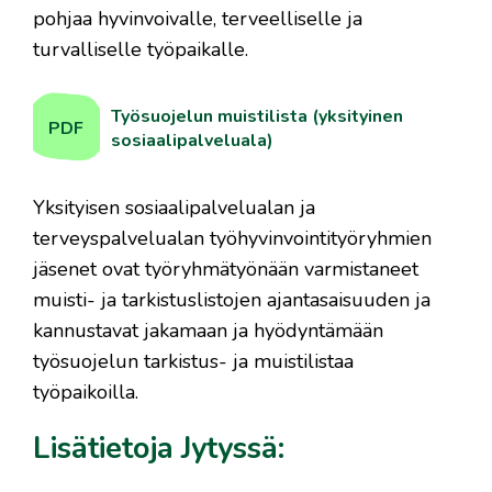
pohjaa hyvinvoivalle, terveelliselle ja
turvalliselle työpaikalle.
Työsuojelun muistilista (yksityinen
PDF
sosiaalipalveluala)
Yksityisen sosiaalipalvelualan ja
terveyspalvelualan työhyvinvointityöryhmien
jäsenet ovat työryhmätyönään varmistaneet
muisti- ja tarkistuslistojen ajantasaisuuden ja
kannustavat jakamaan ja hyödyntämään
työsuojelun tarkistus- ja muistilistaa
työpaikoilla.
Lisätietoja Jytyssä: