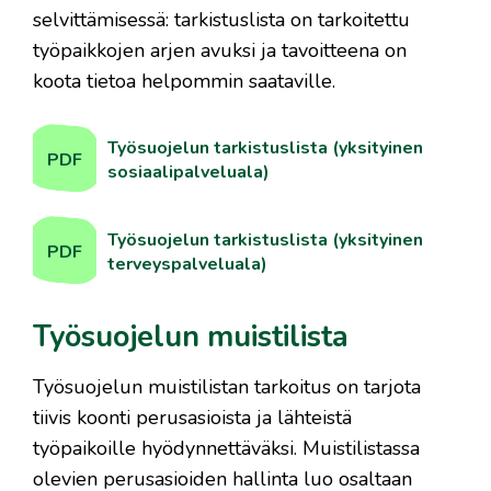
selvittämisessä: tarkistuslista on tarkoitettu
työpaikkojen arjen avuksi ja tavoitteena on
koota tietoa helpommin saataville.
Työsuojelun tarkistuslista (yksityinen
PDF
sosiaalipalveluala)
Työsuojelun tarkistuslista (yksityinen
PDF
terveyspalveluala)
Työsuojelun muistilista
Työsuojelun muistilistan tarkoitus on tarjota
tiivis koonti perusasioista ja lähteistä
työpaikoille hyödynnettäväksi. Muistilistassa
olevien perusasioiden hallinta luo osaltaan