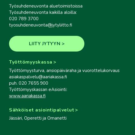
Työsuhdeneuvonta aluetoimistoissa
Työsuhdeneuvonta kaikilla aloilla:
020 789 3700
tyosuhdeneuvonta@jytyliitto.fi
LIITY JYTYYN
Työttömyyskassa
Työttömyysturva, ansiopäiväraha ja vuorottelukorvaus
asiakaspalvelu@aariakassa.fi
puh. 020 7655 900
Työttömyyskassan eAsiointi:
www.aariakassa.fi
Sähköiset asiointipalvelut
Jässäri, Operetti ja Omanetti