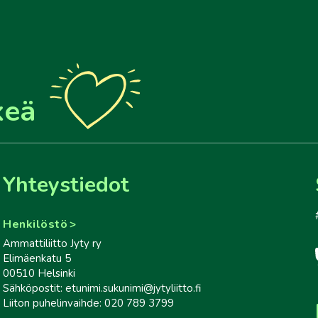
keä
Yhteystiedot
Henkilöstö
Ammattiliitto Jyty ry
Elimäenkatu 5
00510 Helsinki
Sähköpostit: etunimi.sukunimi@jytyliitto.fi
Liiton puhelinvaihde: 020 789 3799