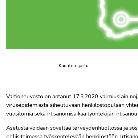
Kuuntele
juttu
:
Valtioneuvosto on antanut 17.3.2020 valmiuslain noj
virusepidemiasta aiheutuvaan henkilöstöpulaan yhteisku
vuosilomia sekä irtisanomisaikaa työntekijän irtisanou
Asetusta voidaan soveltaa terveydenhuollossa ja sosi
poliisitoimessa työskentelevään henkilöstöön. Irtisan