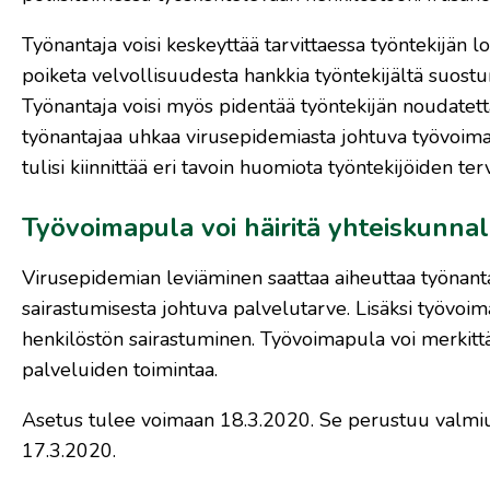
Työnantaja voisi keskeyttää tarvittaessa työntekijän lo
poiketa velvollisuudesta hankkia työntekijältä suost
Työnantaja voisi myös pidentää työntekijän noudatett
työnantajaa uhkaa virusepidemiasta johtuva työvoimap
tulisi kiinnittää eri tavoin huomiota työntekijöiden ter
Työvoimapula voi häiritä yhteiskunnall
Virusepidemian leviäminen saattaa aiheuttaa työnanta
sairastumisesta johtuva palvelutarve. Lisäksi työvoi
henkilöstön sairastuminen. Työvoimapula voi merkittävä
palveluiden toimintaa.
Asetus tulee voimaan 18.3.2020. Se perustuu valmius
17.3.2020.