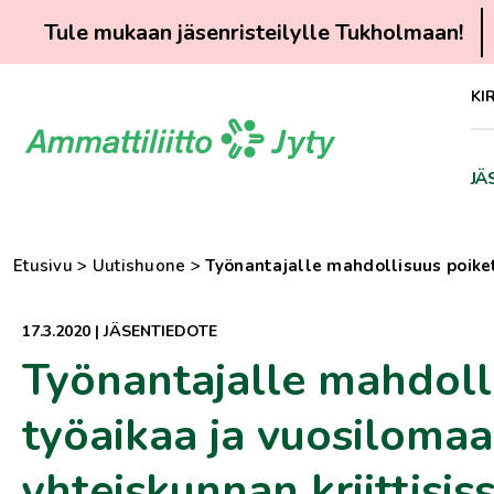
Tule mukaan jäsenristeilylle Tukholmaan!
Siirry
KI
suoraan
sisältöön
JÄ
Etusivu
>
Uutishuone
>
Työnantajalle mahdollisuus poiketa
17.3.2020
|
JÄSENTIEDOTE
Työnantajalle mahdolli
työaikaa ja vuosilomaa 
yhteiskunnan kriittisis