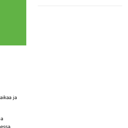
aikaa ja
ja
essa.