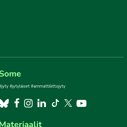
Some
#jyty #jytyläiset #ammattiliittojyty
Materiaalit