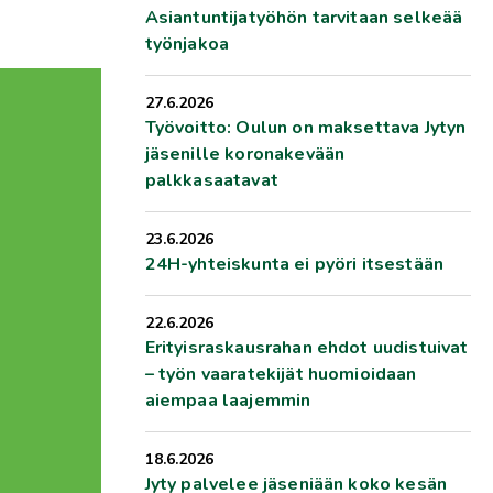
Asiantuntijatyöhön tarvitaan selkeää
työnjakoa
27.6.2026
Työvoitto: Oulun on maksettava Jytyn
jäsenille koronakevään
palkkasaatavat
23.6.2026
24H-yhteiskunta ei pyöri itsestään
22.6.2026
Erityisraskausrahan ehdot uudistuivat
– työn vaaratekijät huomioidaan
aiempaa laajemmin
18.6.2026
Jyty palvelee jäseniään koko kesän