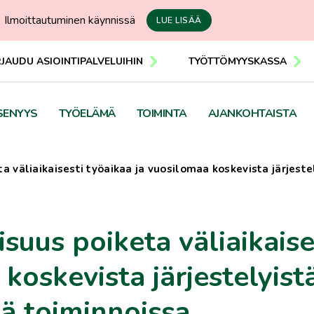
Ilmoittautuminen käynnissä
LUE LISÄÄ
RJAUDU ASIOINTIPALVELUIHIN
TYÖTTÖMYYSKASSA
SENYYS
TYÖELÄMÄ
TOIMINTA
AJANKOHTAISTA
 väliaikaisesti työaikaa ja vuosilomaa koskevista järjeste
suus poiketa väliaikaise
koskevista järjestelyist
sä toiminnoissa