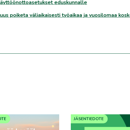
käyttöönottoasetukset eduskunnalle
us poiketa väliaikaisesti työaikaa ja vuosilomaa kosk
OTE
JÄSENTIEDOTE