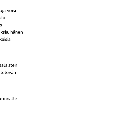
ja voisi
tä.
s
ksia, hänen
aisia.
salaisten
ntelevän
skunnalle