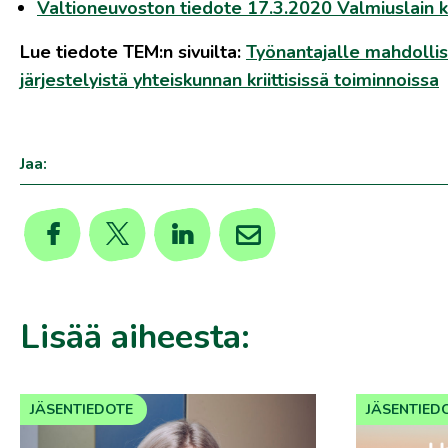
Valtioneuvoston tiedote 17.3.2020 Valmiuslain 
Lue tiedote TEM:n sivuilta:
Työnantajalle mahdollisu
järjestelyistä yhteiskunnan kriittisissä toiminnoissa
Jaa:
Lisää aiheesta:
JÄSENTIEDOTE
JÄSENTIED