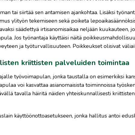
man tai siirtää sen antamisen ajankohtaa. Lisäksi työnanta
umus ylityön tekemiseen sekä poiketa lepoaikasäännöksis
avaksi säädettyä irtisanomisaikaa neljään kuukauteen, jo
ula. Jos työnantaja käyttäisi näitä poikkeusmahdollisuu
veyteen ja työturvallisuuteen. Poikkeukset olisivat väliaik
isten kriittisten palveluiden toimintaa
jalle työvoimapulan, jonka taustalla on esimerkiksi kan
mapulaa voi kasvattaa asianomaisista toiminnoissa työske
llä tavalla häiritä näiden yhteiskunnallisesti kriittisten
lain käyttöönottoasetukseen, jonka hallitus antoi edu