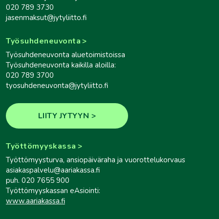
020 789 3730
jasenmaksut@jytyliitto.fi
Työsuhdeneuvonta
Työsuhdeneuvonta aluetoimistoissa
Työsuhdeneuvonta kaikilla aloilla:
020 789 3700
tyosuhdeneuvonta@jytyliitto.fi
LIITY JYTYYN
Työttömyyskassa
Työttömyysturva, ansiopäiväraha ja vuorottelukorvaus
asiakaspalvelu@aariakassa.fi
puh. 020 7655 900
Työttömyyskassan eAsiointi:
www.aariakassa.fi