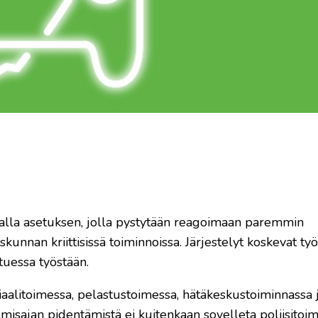
alla asetuksen, jolla pystytään reagoimaan paremmin
nnan kriittisissä toiminnoissa. Järjestelyt koskevat työ
tuessa työstään.
aalitoimessa, pelastustoimessa, hätäkeskustoiminnassa 
omisajan pidentämistä ei kuitenkaan sovelleta poliisitoim