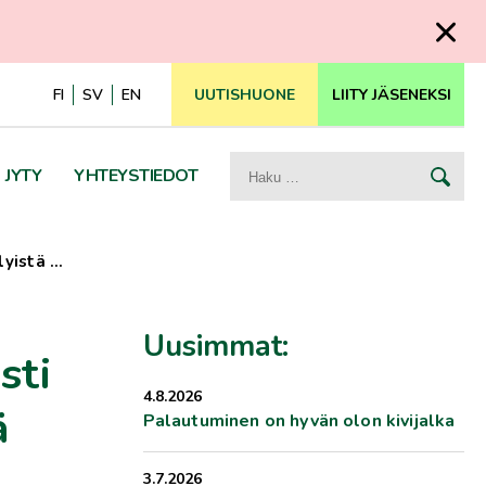
FI
SV
EN
UUTISHUONE
LIITY JÄSENEKSI
Haku:
JYTY
YHTEYSTIEDOT
lyistä …
Uusimmat:
sti
4.8.2026
ä
Palautuminen on hyvän olon kivijalka
3.7.2026