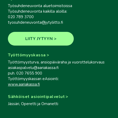
Työsuhdeneuvonta aluetoimistoissa
Työsuhdeneuvonta kaikilla aloilla:
020 789 3700
tyosuhdeneuvonta@jytyliitto.fi
LIITY JYTYYN
Työttömyyskassa
Työttömyysturva, ansiopäiväraha ja vuorottelukorvaus
asiakaspalvelu@aariakassa.fi
puh. 020 7655 900
Työttömyyskassan eAsiointi:
www.aariakassa.fi
Sähköiset asiointipalvelut
Jässäri, Operetti ja Omanetti