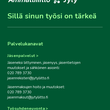
Sillä sinun työsi on tärkeä
Palvelukanavat
Jäsenpalvelut
Jäseneksi liittyminen, jäsenyys, jäsentietojen
muutokset ja sähköinen asiointi:
020 789 3730
jasenrekisteri@jytyliitto.fi
Jäsenmaksujen hoito ja muutokset:
020 789 3730
jasenmaksut@jytyliitto.fi
Työsuhdeneuvonta