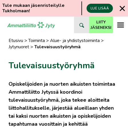
Tule mukaan jäsenristeilylle
LUE LISÄÄ
Tukholmaan!
Siirry
LIITY
suoraan
JÄSENEKSI
sisältöön
Etusivu
>
Toiminta
>
Alue- ja yhdistystoiminta
>
Jytynuoret
>
Tulevaisuustyöryhmä
Tulevaisuustyöryhmä
Opiskelijoiden ja nuorten aikuisten toimintaa
Ammattiliitto Jytyssä koordinoi
tulevaisuustyöryhmä, joka tekee aloitteita
liittohallitukselle, järjestää alueillaan yhden
tai kaksi nuorten aikuisten ja opiskelijoiden
tapahtumaa vuosittain ja kehittää