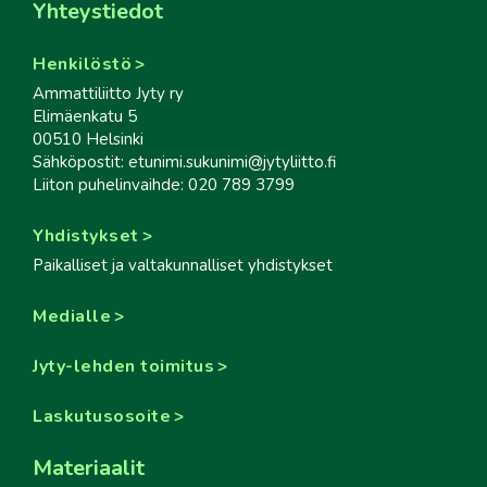
Yhteystiedot
Henkilöstö
Ammattiliitto Jyty ry
Elimäenkatu 5
00510 Helsinki
Sähköpostit: etunimi.sukunimi@jytyliitto.fi
Liiton puhelinvaihde: 020 789 3799
Yhdistykset
Paikalliset ja valtakunnalliset yhdistykset
Medialle
Jyty-lehden toimitus
Laskutusosoite
Materiaalit