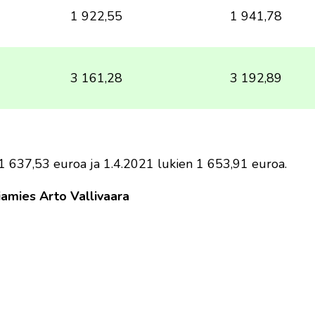
1 922,55
1 941,78
3 161,28
3 192,89
1 637,53 euroa ja 1.4.2021 lukien 1 653,91 euroa.
iamies Arto Vallivaara