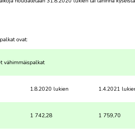
ikoja noudatetaan 31.8.2020 lukien tai lähinnä kyseist
alkat ovat:
et vähimmäispalkat
1.8.2020 lukien
1.4.2021 lukie
1 742,28
1 759,70