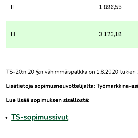
II
1 896,55
III
3 123,18
TS-20:n 20 §:n vähimmäispalkka on 1.8.2020 lukien 
Lisätietoja sopimusneuvottelijalta: Työmarkkina-as
Lue lisää sopimuksen sisällöstä:
TS-sopimussivut