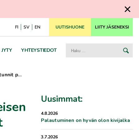
FI
SV
EN
UUTISHUONE
LIITY JÄSENEKSI
Haku:
JYTY
YHTEYSTIEDOT
-tunnit p…
Uusimmat:
eisen
4.8.2026
t
Palautuminen on hyvän olon kivijalka
3.7.2026