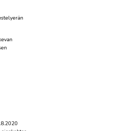
estelyerän
skevan
sen
0.8.2020