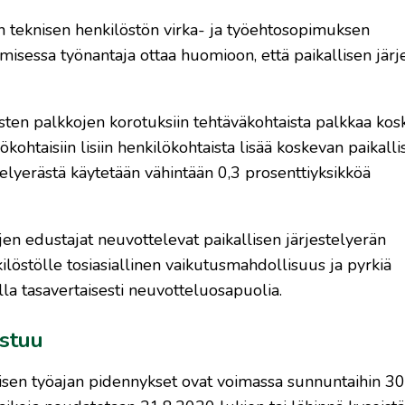
en teknisen henkilöstön virka- ja työehtosopimuksen
isessa työnantaja ottaa huomioon, että paikallisen järj
sten palkkojen korotuksiin tehtäväkohtaista palkkaa ko
ökohtaisiin lisiin henkilökohtaista lisää koskevan paikalli
stelyerästä käytetään vähintään 0,3 prosenttiyksikköä
jen edustajat neuvottelevat paikallisen järjestelyerän
ilöstölle tosiasiallinen vaikutusmahdollisuus ja pyrkiä
a tasavertaisesti neuvotteluosapuolia.
stuu
isen työajan pidennykset ovat voimassa sunnuntaihin 3