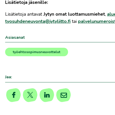
Lisätietoja jäsenille:
Lisätietoja antavat
Jytyn omat luottamusmiehet
,
alu
tyosuhdeneuvonta@jytyliitto.fi
tai
palvelunumerois
Asiasanat
työehtosopimusneuvottelut
Jaa: