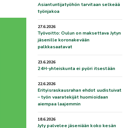
Asiantuntijatyöhön tarvitaan selkeää
työnjakoa
27.6.2026
Työvoitto: Oulun on maksettava Jytyn
jäsenille koronakevään
palkkasaatavat
23.6.2026
24H-yhteiskunta ei pyöri itsestään
22.6.2026
Erityisraskausrahan ehdot uudistuivat
– työn vaaratekijät huomioidaan
aiempaa laajemmin
18.6.2026
Jyty palvelee jäseniään koko kesän