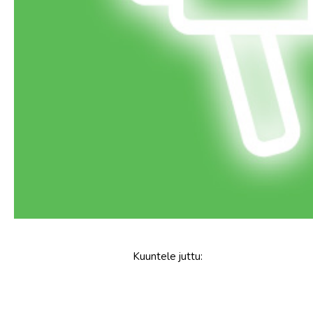
Kuuntele
juttu
: