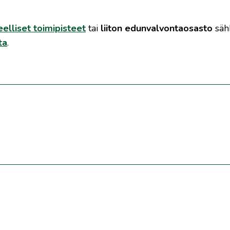
eelliset toimipisteet
tai
liiton edunvalvontaosasto
säh
ta
.