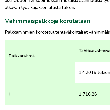
asti. Uuden TS-sopimuksen mukaisia säännöllisiä työa
alkavan työaikajakson alusta lukien.
Vähimmäispalkkoja korotetaan
Palkkaryhmien korotetut tehtäväkohtaiset vähimmäisp
Tehtäväkohtais
Palkkaryhmä
1.4.2019 lukien
I
1 716,28