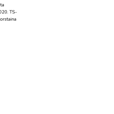
ta
2020. TS-
torstaina