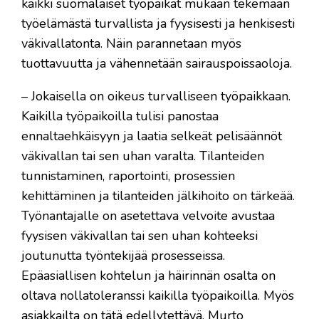
kaikki suomalaiset työpaikat mukaan tekemään
työelämästä turvallista ja fyysisesti ja henkisesti
väkivallatonta. Näin parannetaan myös
tuottavuutta ja vähennetään sairauspoissaoloja.
– Jokaisella on oikeus turvalliseen työpaikkaan.
Kaikilla työpaikoilla tulisi panostaa
ennaltaehkäisyyn ja laatia selkeät pelisäännöt
väkivallan tai sen uhan varalta. Tilanteiden
tunnistaminen, raportointi, prosessien
kehittäminen ja tilanteiden jälkihoito on tärkeää.
Työnantajalle on asetettava velvoite avustaa
fyysisen väkivallan tai sen uhan kohteeksi
joutunutta työntekijää prosesseissa.
Epäasiallisen kohtelun ja häirinnän osalta on
oltava nollatoleranssi kaikilla työpaikoilla. Myös
asiakkailta on tätä edellytettävä, Murto