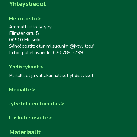
Yhteystiedot
Henkilöstö
Ammattiliitto Jyty ry
Elimäenkatu 5
00510 Helsinki
Sähköpostit: etunimi.sukunimi@jytyliitto.fi
Liiton puhelinvaihde: 020 789 3799
Yhdistykset
Paikalliset ja valtakunnalliset yhdistykset
Medialle
Jyty-lehden toimitus
Laskutusosoite
Materiaalit