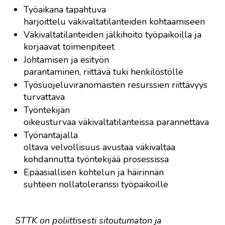
Työaikana tapahtuva
harjoittelu väkivaltatilanteiden kohtaamiseen
Väkivaltatilanteiden jälkihoito työpaikoilla ja
korjaavat toimenpiteet
Johtamisen ja esityön
parantaminen, riittävä tuki henkilöstölle
Työsuojeluviranomaisten resurssien riittävyys
turvattava
Työntekijän
oikeusturvaa väkivaltatilanteissa parannettava
Työnantajalla
oltava velvollisuus avustaa väkivaltaa
kohdannutta työntekijää prosessissa
Epäasiallisen kohtelun ja häirinnän
suhteen nollatoleranssi työpaikoille
STTK on poliittisesti sitoutumaton ja