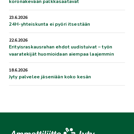
koronakevään palkkasaatavat
23.6.2026
24H-yhteiskunta ei pyöri itsestään
22.6.2026
Erityisraskausrahan ehdot uudistuivat – työn
vaaratekijät huomioidaan aiempaa laajemmin
18.6.2026
Jyty palvelee jäseniään koko kesän