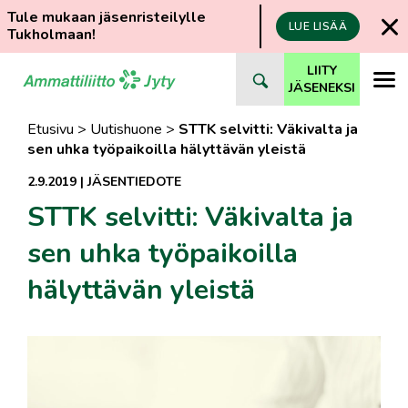
Tule mukaan jäsenristeilylle
LUE LISÄÄ
Tukholmaan!
Siirry
LIITY
suoraan
JÄSENEKSI
sisältöön
Etusivu
>
Uutishuone
>
STTK selvitti: Väkivalta ja
sen uhka työpaikoilla hälyttävän yleistä
2.9.2019
|
JÄSENTIEDOTE
STTK selvitti: Väkivalta ja
sen uhka työpaikoilla
hälyttävän yleistä