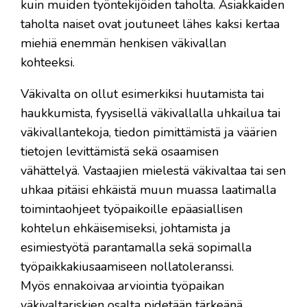
kuin muiden työntekijöiden taholta. Asiakkaiden
taholta naiset ovat joutuneet lähes kaksi kertaa
miehiä enemmän henkisen väkivallan
kohteeksi.
Väkivalta on ollut esimerkiksi huutamista tai
haukkumista, fyysisellä väkivallalla uhkailua tai
väkivallantekoja, tiedon pimittämistä ja väärien
tietojen levittämistä sekä osaamisen
vähättelyä. Vastaajien mielestä väkivaltaa tai sen
uhkaa pitäisi ehkäistä muun muassa laatimalla
toimintaohjeet työpaikoille epäasiallisen
kohtelun ehkäisemiseksi, johtamista ja
esimiestyötä parantamalla sekä sopimalla
työpaikkakiusaamiseen nollatoleranssi.
Myös ennakoivaa arviointia työpaikan
väkivaltariskien osalta pidetään tärkeänä.