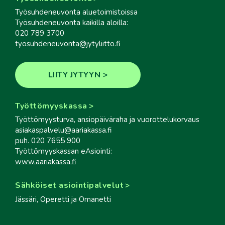
Työsuhdeneuvonta aluetoimistoissa
Työsuhdeneuvonta kaikilla aloilla:
020 789 3700
tyosuhdeneuvonta@jytyliitto.fi
LIITY JYTYYN
Työttömyyskassa
Työttömyysturva, ansiopäiväraha ja vuorottelukorvaus
asiakaspalvelu@aariakassa.fi
puh. 020 7655 900
Työttömyyskassan eAsiointi:
www.aariakassa.fi
Sähköiset asiointipalvelut
Jässäri, Operetti ja Omanetti