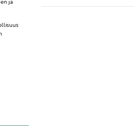
jen ja
ollisuus
n