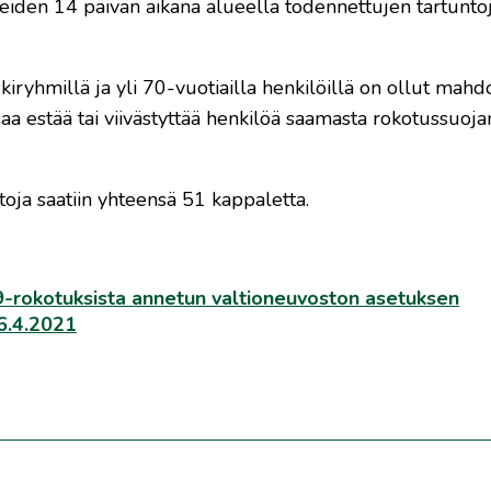
eiden 14 päivän aikana alueella todennettujen tartunto
kiryhmillä ja yli 70-vuotiailla henkilöillä on ollut mahd
 estää tai viivästyttää henkilöä saamasta rokotussuoja
oja saatiin yhteensä 51 kappaletta.
9-rokotuksista annetun valtioneuvoston asetuksen
16.4.2021