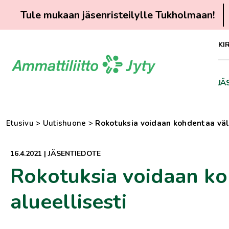
Tule mukaan jäsenristeilylle Tukholmaan!
Siirry
KI
suoraan
sisältöön
JÄ
Etusivu
>
Uutishuone
>
Rokotuksia voidaan kohdentaa väli
16.4.2021
|
JÄSENTIEDOTE
Rokotuksia voidaan koh
alueellisesti