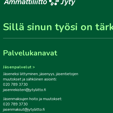
Sillä sinun työsi on tär
Palvelukanavat
Jäsenpalvelut
Jäseneksi liittyminen, jäsenyys, jäsentietojen
muutokset ja sähköinen asiointi:
020 789 3730
jasenrekisteri@jytyliitto.fi
Jäsenmaksujen hoito ja muutokset:
020 789 3730
jasenmaksut@jytyliitto.fi