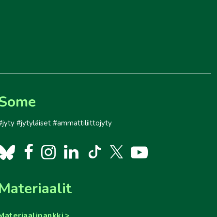
Some
#jyty #jytyläiset #ammattiliittojyty
Materiaalit
Materiaalipankki