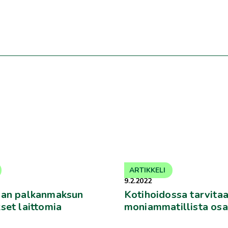
ARTIKKELI
9.2.2022
jan palkanmaksun
Kotihoidossa tarvita
set laittomia
moniammatillista os