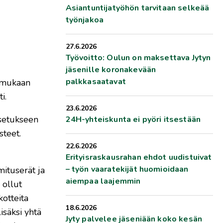
Asiantuntijatyöhön tarvitaan selkeää
työnjakoa
27.6.2026
Työvoitto: Oulun on maksettava Jytyn
jäsenille koronakevään
palkkasaatavat
n mukaan
i.
23.6.2026
Asetukseen
24H-yhteiskunta ei pyöri itsestään
steet.
22.6.2026
Erityisraskausrahan ehdot uudistuivat
– työn vaaratekijät huomioidaan
ituserät ja
aiempaa laajemmin
 ollut
otteita
18.6.2026
isäksi yhtä
Jyty palvelee jäseniään koko kesän