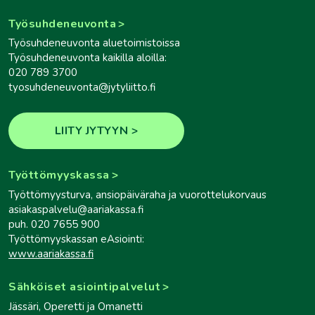
Työsuhdeneuvonta
Työsuhdeneuvonta aluetoimistoissa
Työsuhdeneuvonta kaikilla aloilla:
020 789 3700
tyosuhdeneuvonta@jytyliitto.fi
LIITY JYTYYN
Työttömyyskassa
Työttömyysturva, ansiopäiväraha ja vuorottelukorvaus
asiakaspalvelu@aariakassa.fi
puh. 020 7655 900
Työttömyyskassan eAsiointi:
www.aariakassa.fi
Sähköiset asiointipalvelut
Jässäri, Operetti ja Omanetti