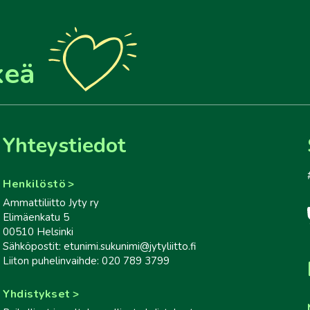
keä
Yhteystiedot
Henkilöstö
Ammattiliitto Jyty ry
Elimäenkatu 5
00510 Helsinki
Sähköpostit: etunimi.sukunimi@jytyliitto.fi
Liiton puhelinvaihde: 020 789 3799
Yhdistykset