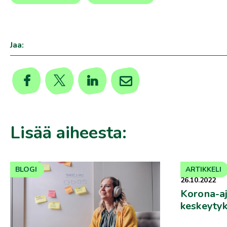
,
Jaa:
Lisää aiheesta:
BLOGI
ARTIKKELI
26.10.2022
Korona-a
keskeytyk