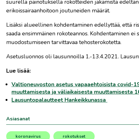
suurella painotuksella rokotteiden jakamista edeltän
erikoissairaanhoitoon joutuneiden määrät.
Lisäksi alueellinen kohdentaminen edellyttää, että ris
saada ensimmäinen rokoteannos. Kohdentaminen ei saa
muodostumiseen tarvittavaa tehosterokotetta.
Asetusluonnos oli lausunnoilla 1.-13.4.2021. Lausunt
Lue lisää:
Valtioneuvoston asetus vapaaehtoisista covid-1
muuttamisesta ja väliaikaisesta muuttamisesta 
Lausuntopalautteet Hankeikkunassa
Asiasanat
koronavirus
rokotukset