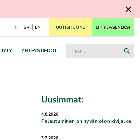
FI
SV
EN
UUTISHUONE
LIITY JÄSENEKSI
Haku:
JYTY
YHTEYSTIEDOT
Uusimmat:
4.8.2026
Palautuminen on hyvän olon kivijalka
3.7.2026