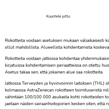
Kuuntele
juttu
:
Rokotteita voidaan asetuksen mukaan väliaikaisesti 
ollut mahdollista. Alueellista kohdentamista koskeva
Rokotteita voidaan jatkossa kohdentaa yhdenmukaisin
kirjatuissa kohdentamisen periaatteissa on otettu hu
Asetus takaa sen, että jokainen alue saa rokotteita.
Jatkossa Terveyden ja hyvinvoinnin laitoksen (THL) 
kolmasosa AstraZenecan rokotteen toimituseristä niille
vähintään 100/100 000 asukasta kohti rokotteiden to
jaetaan näiden sairaanhoitopiirien kesken siten, ett