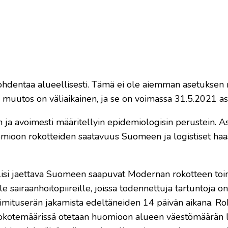
kohdentaa alueellisesti. Tämä ei ole aiemman asetukse
 muutos on väliaikainen, ja se on voimassa 31.5.2021 ast
 ja avoimesti määritellyin epidemiologisin perustein. 
omioon rokotteiden saatavuus Suomeen ja logistiset haa
olisi jaettava Suomeen saapuvat Modernan rokotteen toim
 sairaanhoitopiireille, joissa todennettuja tartuntoja on
imituserän jakamista edeltäneiden 14 päivän aikana. Rok
ä rokotemäärissä otetaan huomioon alueen väestömäärän l