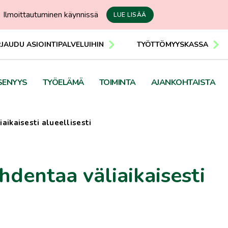
Ilmoittautuminen käynnissä
LUE LISÄÄ
RJAUDU ASIOINTIPALVELUIHIN
TYÖTTÖMYYSKASSA
SENYYS
TYÖELÄMÄ
TOIMINTA
AJANKOHTAISTA
aikaisesti alueellisesti
dentaa väliaikaisesti