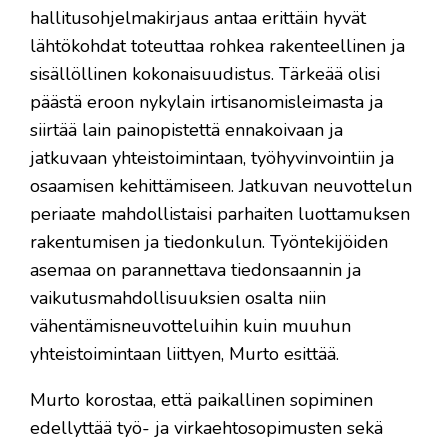
hallitusohjelmakirjaus antaa erittäin hyvät
lähtökohdat toteuttaa rohkea rakenteellinen ja
sisällöllinen kokonaisuudistus. Tärkeää olisi
päästä eroon nykylain irtisanomisleimasta ja
siirtää lain painopistettä ennakoivaan ja
jatkuvaan yhteistoimintaan, työhyvinvointiin ja
osaamisen kehittämiseen. Jatkuvan neuvottelun
periaate mahdollistaisi parhaiten luottamuksen
rakentumisen ja tiedonkulun. Työntekijöiden
asemaa on parannettava tiedonsaannin ja
vaikutusmahdollisuuksien osalta niin
vähentämisneuvotteluihin kuin muuhun
yhteistoimintaan liittyen, Murto esittää.
Murto korostaa, että paikallinen sopiminen
edellyttää työ- ja virkaehtosopimusten sekä