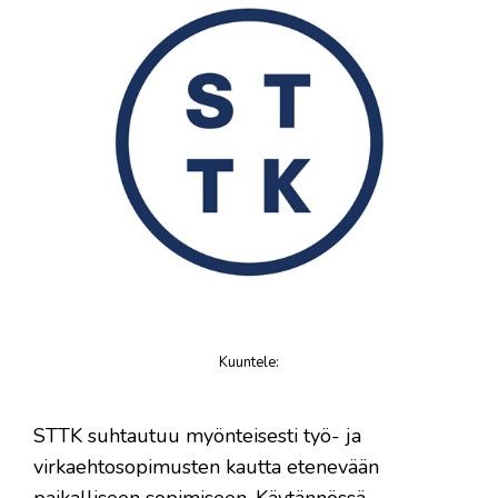
Kuuntele
:
juttu
STTK suhtautuu myönteisesti työ- ja
virkaehtosopimusten kautta etenevään
paikalliseen sopimiseen. Käytännössä