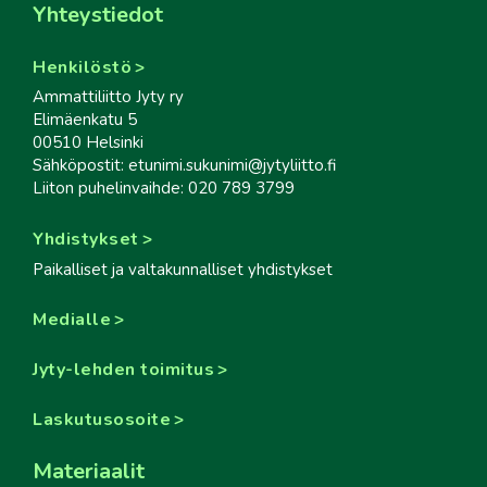
Yhteystiedot
Henkilöstö
Ammattiliitto Jyty ry
Elimäenkatu 5
00510 Helsinki
Sähköpostit: etunimi.sukunimi@jytyliitto.fi
Liiton puhelinvaihde: 020 789 3799
Yhdistykset
Paikalliset ja valtakunnalliset yhdistykset
Medialle
Jyty-lehden toimitus
Laskutusosoite
Materiaalit