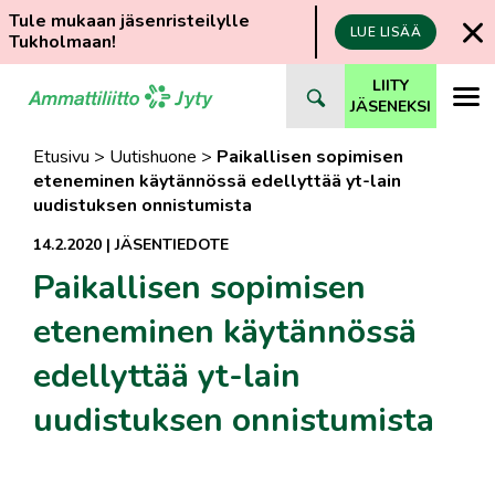
Tule mukaan jäsenristeilylle
LUE LISÄÄ
Tukholmaan!
Siirry
LIITY
suoraan
JÄSENEKSI
sisältöön
Etusivu
>
Uutishuone
>
Paikallisen sopimisen
eteneminen käytännössä edellyttää yt-lain
uudistuksen onnistumista
14.2.2020
|
JÄSENTIEDOTE
Paikallisen sopimisen
eteneminen käytännössä
edellyttää yt-lain
uudistuksen onnistumista