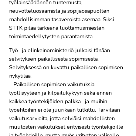
työlainsäädännön tuntemusta,
neuvotteluosaamista ja sopijaosapuolten
mahdollisimman tasaveroista asemaa. Siksi
STTK pitää tärkeänä luottamusmiesten
toimintaedellytysten parantamista.
Työ- ja elinkeinoministeriö julkaisi tänään
selvityksen paikallisesta sopimisesta.
Selvityksessä on kuvattu paikallisen sopimisen
nykytilaa.
– Paikallisen sopimisen vaikutuksia
työllisyyteen ja kilpailukykyyn sekä ennen
kaikkea työntekijöiden palkka- ja muihin
työehtoihin ei ole juurikaan tutkittu. Tarvitaan
vaikutusarvioita, jotta selviäisi mahdollisten
muutosten vaikutukset erityisesti työntekijöille
ja työehdoille, mutta myös yritysten väliselle