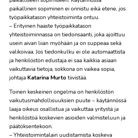
paikallinen sopiminen ei onnistu eikä etene, jos
työpaikkatason yhteistoiminta ontuu.
– Erityinen haaste työpaikkatason
yhteistoiminnassa on tiedonsaanti, joka ajoittuu
usein aivan liian myöhään ja on suppeaa sekä
valikoivaa. Jos tiedonkulku ei ole automaattista
ja henkilöstön edustaja ei saa kaikkia asiaan
vaikuttavia tietoja, sokkona on vaikea sopia,
johtaja
Katarina Murto
tiivistää.
Toinen keskeinen ongelma on henkilöstön
vaikutusmahdollisuuksien puute – käytännössä
laaja oikeus osallistua ja vaikuttaa yritystä ja
henkilöstöä koskevien asioiden valmisteluun ja
päätöksentekoon.
– Yhteistoimintalain uudistamista koskeva