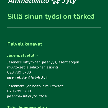
Sillä sinun työsi on tärkeä
Palvelukanavat
Jäsenpalvelut
Jäseneksi liittyminen, jäsenyys, jäsentietojen
muutokset ja sähköinen asiointi:
020 789 3730
jasenrekisteri@jytyliitto.fi
Jäsenmaksujen hoito ja muutokset:
020 789 3730
jasenmaksut@jytyliitto.fi
Työsuhdeneuvonta