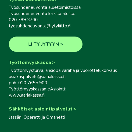
Työsuhdeneuvonta aluetoimistoissa
Työsuhdeneuvonta kaikilla aloilla:
020 789 3700
tyosuhdeneuvonta@jytyliitto.fi
LIITY JYTYYN
Työttömyyskassa
Työttömyysturva, ansiopäiväraha ja vuorottelukorvaus
asiakaspalvelu@aariakassa.fi
puh. 020 7655 900
Työttömyyskassan eAsiointi:
www.aariakassa.fi
Sähköiset asiointipalvelut
Jässäri, Operetti ja Omanetti