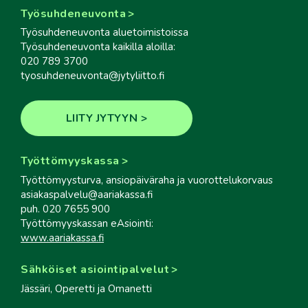
Työsuhdeneuvonta
Työsuhdeneuvonta aluetoimistoissa
Työsuhdeneuvonta kaikilla aloilla:
020 789 3700
tyosuhdeneuvonta@jytyliitto.fi
LIITY JYTYYN
Työttömyyskassa
Työttömyysturva, ansiopäiväraha ja vuorottelukorvaus
asiakaspalvelu@aariakassa.fi
puh. 020 7655 900
Työttömyyskassan eAsiointi:
www.aariakassa.fi
Sähköiset asiointipalvelut
Jässäri, Operetti ja Omanetti