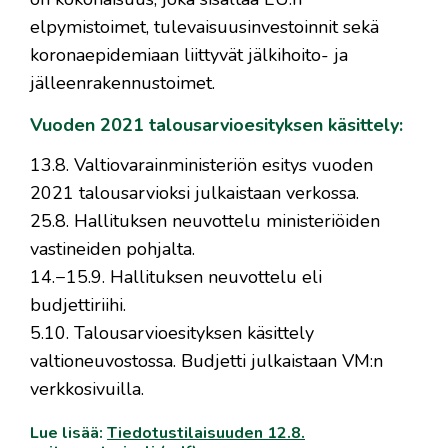
elpymistoimet, tulevaisuusinvestoinnit sekä
koronaepidemiaan liittyvät jälkihoito- ja
jälleenrakennustoimet.
Vuoden 2021 talousarvioesityksen käsittely:
13.8. Valtiovarainministeriön esitys vuoden
2021 talousarvioksi julkaistaan verkossa.
25.8. Hallituksen neuvottelu ministeriöiden
vastineiden pohjalta.
14.−15.9. Hallituksen neuvottelu eli
budjettiriihi.
5.10. Talousarvioesityksen käsittely
valtioneuvostossa. Budjetti julkaistaan VM:n
verkkosivuilla.
Lue lisää:
Tiedotustilaisuuden 12.8.