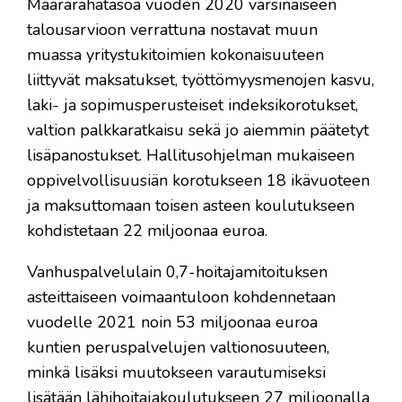
Määrärahatasoa vuoden 2020 varsinaiseen
talousarvioon verrattuna nostavat muun
muassa yritystukitoimien kokonaisuuteen
liittyvät maksatukset, työttömyysmenojen kasvu,
laki- ja sopimusperusteiset indeksikorotukset,
valtion palkkaratkaisu sekä jo aiemmin päätetyt
lisäpanostukset. Hallitusohjelman mukaiseen
oppivelvollisuusiän korotukseen 18 ikävuoteen
ja maksuttomaan toisen asteen koulutukseen
kohdistetaan 22 miljoonaa euroa.
Vanhuspalvelulain 0,7-hoitajamitoituksen
asteittaiseen voimaantuloon kohdennetaan
vuodelle 2021 noin 53 miljoonaa euroa
kuntien peruspalvelujen valtionosuuteen,
minkä lisäksi muutokseen varautumiseksi
lisätään lähihoitajakoulutukseen 27 miljoonalla