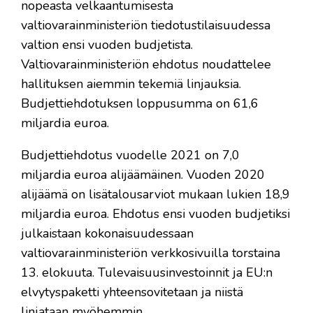
nopeasta velkaantumisesta
valtiovarainministeriön tiedotustilaisuudessa
valtion ensi vuoden budjetista.
Valtiovarainministeriön ehdotus noudattelee
hallituksen aiemmin tekemiä linjauksia.
Budjettiehdotuksen loppusumma on 61,6
miljardia euroa.
Budjettiehdotus vuodelle 2021 on 7,0
miljardia euroa alijäämäinen. Vuoden 2020
alijäämä on lisätalousarviot mukaan lukien 18,9
miljardia euroa. Ehdotus ensi vuoden budjetiksi
julkaistaan kokonaisuudessaan
valtiovarainministeriön verkkosivuilla torstaina
13. elokuuta. Tulevaisuusinvestoinnit ja EU:n
elvytyspaketti yhteensovitetaan ja niistä
linjataan myöhemmin.