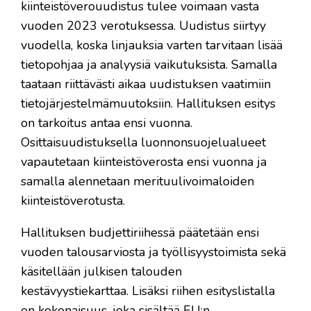
kiinteistöverouudistus tulee voimaan vasta
vuoden 2023 verotuksessa. Uudistus siirtyy
vuodella, koska linjauksia varten tarvitaan lisää
tietopohjaa ja analyysiä vaikutuksista. Samalla
taataan riittävästi aikaa uudistuksen vaatimiin
tietojärjestelmämuutoksiin. Hallituksen esitys
on tarkoitus antaa ensi vuonna.
Osittaisuudistuksella luonnonsuojelualueet
vapautetaan kiinteistöverosta ensi vuonna ja
samalla alennetaan merituulivoimaloiden
kiinteistöverotusta.
Hallituksen budjettiriihessä päätetään ensi
vuoden talousarviosta ja työllisyystoimista sekä
käsitellään julkisen talouden
kestävyystiekarttaa. Lisäksi riihen esityslistalla
on kokonaisuus, joka sisältää EU:n