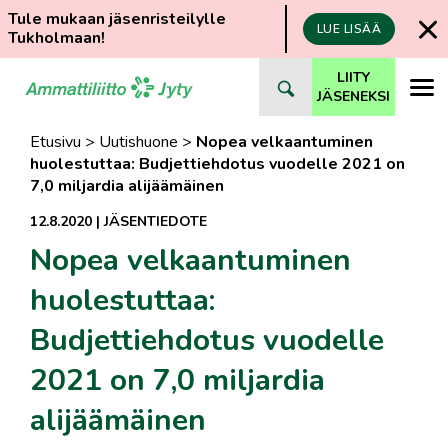
Tule mukaan jäsenristeilylle
LUE LISÄÄ
Tukholmaan!
Siirry
LIITY
suoraan
JÄSENEKSI
sisältöön
Etusivu
>
Uutishuone
>
Nopea velkaantuminen
huolestuttaa: Budjettiehdotus vuodelle 2021 on
7,0 miljardia alijäämäinen
12.8.2020
|
JÄSENTIEDOTE
Nopea velkaantuminen
huolestuttaa:
Budjettiehdotus vuodelle
2021 on 7,0 miljardia
alijäämäinen