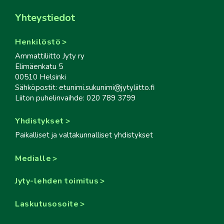
Yhteystiedot
Henkilöstö
Ammattiliitto Jyty ry
Elimäenkatu 5
00510 Helsinki
Sähköpostit: etunimi.sukunimi@jytyliitto.fi
Liiton puhelinvaihde: 020 789 3799
Yhdistykset
Paikalliset ja valtakunnalliset yhdistykset
Medialle
Jyty-lehden toimitus
Laskutusosoite