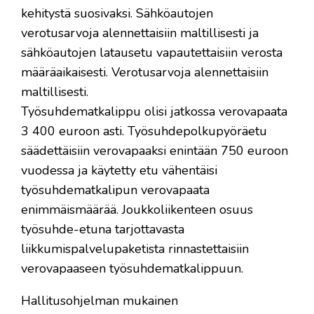
kehitystä suosivaksi. Sähköautojen
verotusarvoja alennettaisiin maltillisesti ja
sähköautojen latausetu vapautettaisiin verosta
määräaikaisesti. Verotusarvoja alennettaisiin
maltillisesti.
Työsuhdematkalippu olisi jatkossa verovapaata
3 400 euroon asti. Työsuhdepolkupyöräetu
säädettäisiin verovapaaksi enintään 750 euroon
vuodessa ja käytetty etu vähentäisi
työsuhdematkalipun verovapaata
enimmäismäärää. Joukkoliikenteen osuus
työsuhde-etuna tarjottavasta
liikkumispalvelupaketista rinnastettaisiin
verovapaaseen työsuhdematkalippuun.
Hallitusohjelman mukainen