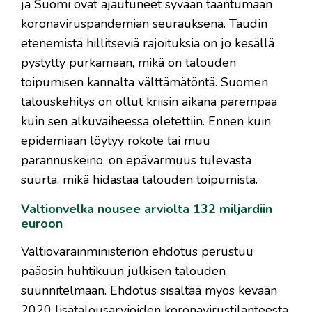
ja Suomi ovat ajautuneet syvään taantumaan
koronaviruspandemian seurauksena. Taudin
etenemistä hillitseviä rajoituksia on jo kesällä
pystytty purkamaan, mikä on talouden
toipumisen kannalta välttämätöntä. Suomen
talouskehitys on ollut kriisin aikana parempaa
kuin sen alkuvaiheessa oletettiin. Ennen kuin
epidemiaan löytyy rokote tai muu
parannuskeino, on epävarmuus tulevasta
suurta, mikä hidastaa talouden toipumista.
Valtionvelka nousee arviolta 132 miljardiin
euroon
Valtiovarainministeriön ehdotus perustuu
pääosin huhtikuun julkisen talouden
suunnitelmaan. Ehdotus sisältää myös kevään
2020 lisätalousarvioiden koronavirustilanteesta