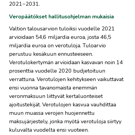
2021−2031.
Veropäätökset hallitusohjelman mukaisia
Valtion talousarvion tuloiksi vuodelle 2021
arvioidaan 54,6 miljardia euroa, josta 46,5
miljardia euroa on verotuloja. Tuloarvio
perustuu kesäkuun ennusteeseen.
Verotulokertymän arvioidaan kasvavan noin 14
prosenttia vuodelle 2020 budjetoituun
verrattuna. Verotulojen kehitykseen vaikuttavat
ensi vuonna tavanomaista enemmän
veronmaksuun liittyvät kertaluonteiset
ajoitustekijät. Verotulojen kasvua vauhdittaa
muun muassa verojen huojennettu
maksujärjestely, jonka myötä verotuloja siirtyy
kuluvalta vuodelta ensi vuoteen.