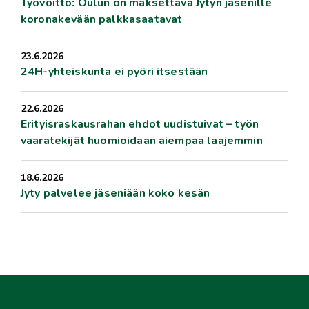
Työvoitto: Oulun on maksettava Jytyn jäsenille
koronakevään palkkasaatavat
23.6.2026
24H-yhteiskunta ei pyöri itsestään
22.6.2026
Erityisraskausrahan ehdot uudistuivat – työn
vaaratekijät huomioidaan aiempaa laajemmin
18.6.2026
Jyty palvelee jäseniään koko kesän