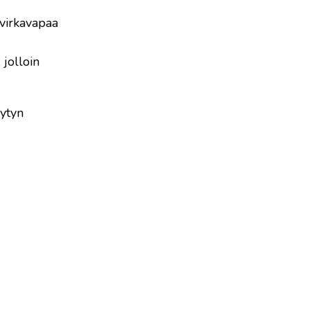
 virkavapaa
 jolloin
Jytyn