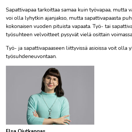
Sapattivapaa tarkoittaa samaa kuin työvapaa, mutta va
voi olla lyhytkin ajanjakso, mutta sapattivapaasta 
kokonaisen vuoden pituista vapaata. Työ- tai sapattiv
työsuhteen velvoitteet pysyvät vielä osittain voimassa
Työ- ja sapattivapaaseen liittyvissä asioissa voit oll
työsuhdeneuvontaan.
Elsa Ojutkangas