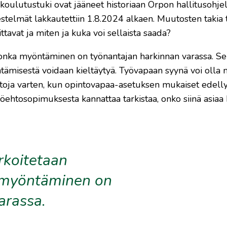
skoulutustuki ovat jääneet historiaan Orpon hallitusohj
estelmät lakkautettiin 1.8.2024 alkaen. Muutosten takia
ttavat ja miten ja kuka voi sellaista saada?
, jonka myöntäminen on työnantajan harkinnan varassa. Se
ntämisestä voidaan kieltäytyä. Työvapaan syynä voi olla 
ntoja varten, kun opintovapaa-asetuksen mukaiset edell
öehtosopimuksesta kannattaa tarkistaa, onko siinä asiaa
arkoitetaan
a myöntäminen on
arassa.