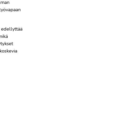
elman
 työvapaan
 edellyttää
mikä
ytykset
 koskevia