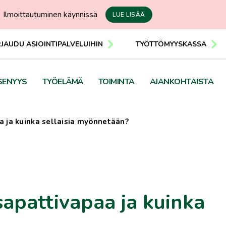
Ilmoittautuminen käynnissä
LUE LISÄÄ
RJAUDU ASIOINTIPALVELUIHIN
TYÖTTÖMYYSKASSA
SENYYS
TYÖELÄMÄ
TOIMINTA
AJANKOHTAISTA
a ja kuinka sellaisia myönnetään?
sapattivapaa ja kuinka