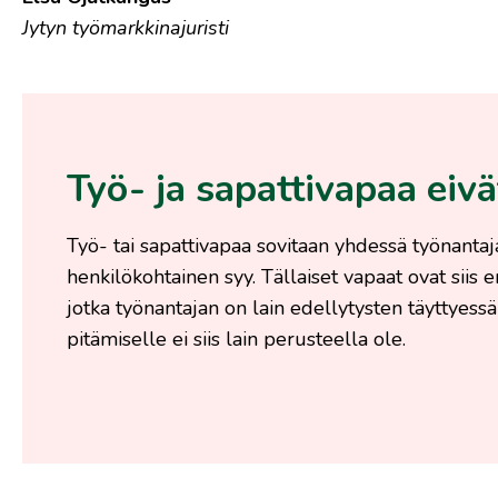
Jytyn työmarkkina­juristi
Työ- ja sapatti­vapaa eivä
Työ- tai sapattivapaa sovitaan yhdessä työnantaj
henkilökohtainen syy. Tällaiset vapaat ovat siis er
jotka työnantajan on lain edellytysten täyttyessä
pitämiselle ei siis lain perusteella ole.