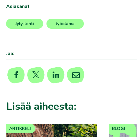
Asiasanat
Jyty-lehti
työelämä
,
Jaa:
Lisää aiheesta:
ARTIKKELI
BLOGI