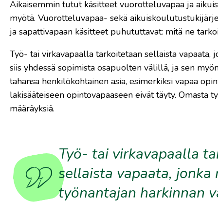
Aikaisemmin tutut käsitteet vuorotteluvapaa ja aikui
myötä. Vuorotteluvapaa- ­sekä aikuiskoulutustukijärj
ja sapattivapaan käsitteet puhututtavat: mitä ne tarkoi
Työ- tai virkavapaalla tarkoitetaan sellaista vapaata
siis yhdessä sopimista osapuolten välillä, ja sen myö
tahansa henkilökohtainen asia, esimerkiksi vapaa opi
lakisääteiseen opintovapaaseen eivät täyty. Omasta ty
määräyksiä.
Työ- tai virkavapaalla t
sellaista vapaata, jonk
työnantajan harkinnan v