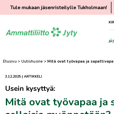
Tule mukaan jäsenristeilylle Tukholmaan!
Siirry
KI
suoraan
sisältöön
JÄ
Etusivu
>
Uutishuone
>
Mitä ovat työvapaa ja sapattivapa
3.12.2025
|
ARTIKKELI
Usein kysyttyä:
Mitä ovat työvapaa ja 