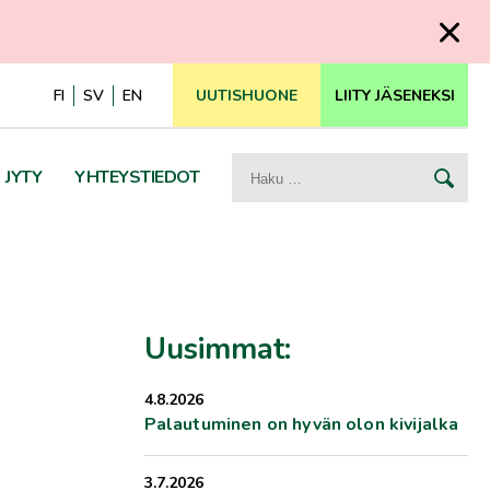
FI
SV
EN
UUTISHUONE
LIITY JÄSENEKSI
Haku:
JYTY
YHTEYSTIEDOT
Uusimmat:
4.8.2026
Palautuminen on hyvän olon kivijalka
3.7.2026