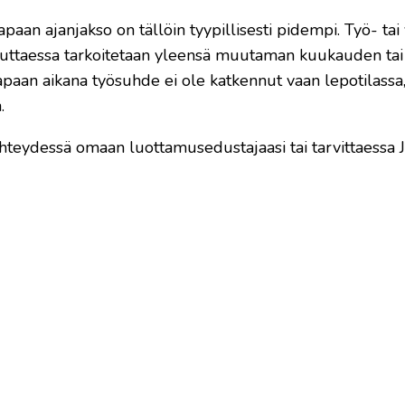
paan ajanjakso on tällöin tyypillisesti pidempi. Työ- tai
puhuttaessa tarkoitetaan yleensä muutaman kuukauden tai
apaan aikana työsuhde ei ole katkennut vaan lepotilassa,
.
a yhteydessä omaan luottamusedustajaasi tai tarvittaessa 