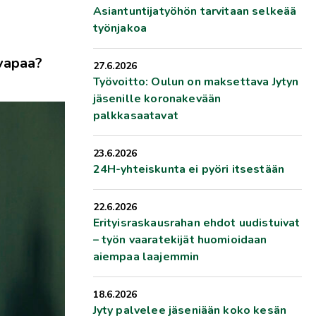
Asiantuntijatyöhön tarvitaan selkeää
työnjakoa
ivapaa?
27.6.2026
Työvoitto: Oulun on maksettava Jytyn
jäsenille koronakevään
palkkasaatavat
23.6.2026
24H-yhteiskunta ei pyöri itsestään
22.6.2026
Erityisraskausrahan ehdot uudistuivat
– työn vaaratekijät huomioidaan
aiempaa laajemmin
18.6.2026
Jyty palvelee jäseniään koko kesän