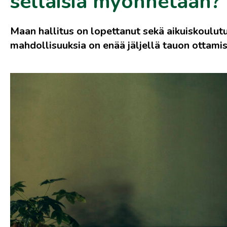
sellaisia myönnetään?
Maan hallitus on lopettanut sekä aikuiskoulut
mahdollisuuksia on enää jäljellä tauon ottam