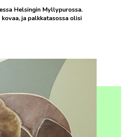
sessa Helsingin Myllypurossa.
n kovaa, ja palkkatasossa olisi