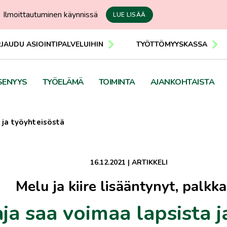
Ilmoittautuminen käynnissä
LUE LISÄÄ
RJAUDU ASIOINTIPALVELUIHIN
TYÖTTÖMYYSKASSA
SENYYS
TYÖELÄMÄ
TOIMINTA
AJANKOHTAISTA
 ja työyhteisöstä
16.12.2021
|
ARTIKKELI
Melu ja kiire lisääntynyt, palkka
ja saa voimaa lapsista j