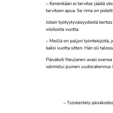
– Kenenkään ei tarvitse jäädä yk
tarvitsen apua. Se rima on pidett
Jotain työtyytyväisyydestä kertoo 
viisitoista vuotta.
– Meillä on paljon työntekijöitä,
kaksi vuotta sitten. Hän oli taloss
Päiväkoti Neulanen avasi ovensa v
valmistui puinen uudisrakennus 
– Työskentely päiväkodiss