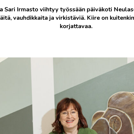
ja Sari Irmasto viihtyy työssään päiväkoti Neula
tä, vauhdikkaita ja virkistäviä. Kiire on kuitenki
korjattavaa.