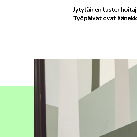
Jytyläinen lastenhoita
Työpäivät ovat äänekkäi