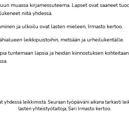
muun muassa kirjamessuteema. Lapset ovat saaneet tuod
lukeneet niitä yhdessä.
laminen ja ulkoilu ovat lasten mieleen, Irmasto kertoo.
lähialueen leikkipuistoihin, metsään ja urheilukentälle.
ppia tuntemaan lapsia ja heidän kiinnostuksen kohteitaan
ssa.
at yhdessä leikkimistä. Seuraan työpäiväni aikana tarkasti lei
lasten yhteistyötaitoja, Sari Irmasto kertoo.