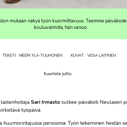
maston mukaan näkyä työn kuormittavuus. Teemme päiväkodeiss
kouluvalmiita, hän sanoo.
TEKSTI:
MEERI YLÄ-TUUHONEN
KUVAT:
VESA LAITINEN
Kuuntele
juttu
:
 lastenhoitaja
Sari Irmasto
sulkee päiväkoti Neulasen po
irkistävä työpäivä.
ä ja huumorintajuisia persoonia. Työn tekeminen heidän s