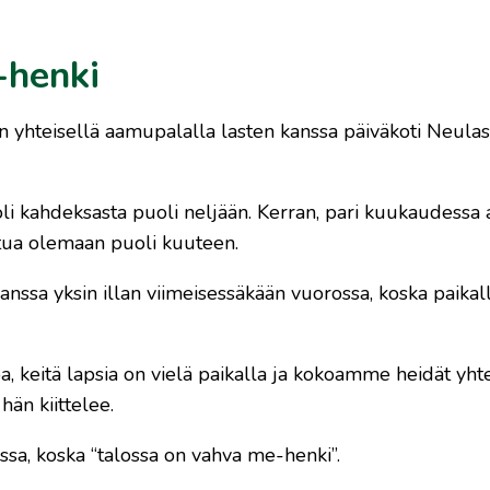
-henki
n yhteisellä aamupalalla lasten kanssa päiväkoti Neulase
i kahdeksasta puoli neljään. Kerran, pari kuukaudessa al
utua olemaan puoli kuuteen.
anssa yksin illan viimeisessäkään vuorossa, koska paikall
oa, keitä lapsia on vielä paikalla ja kokoamme heidät yhte
hän kiittelee.
ssa, koska “talossa on vahva me-henki”.