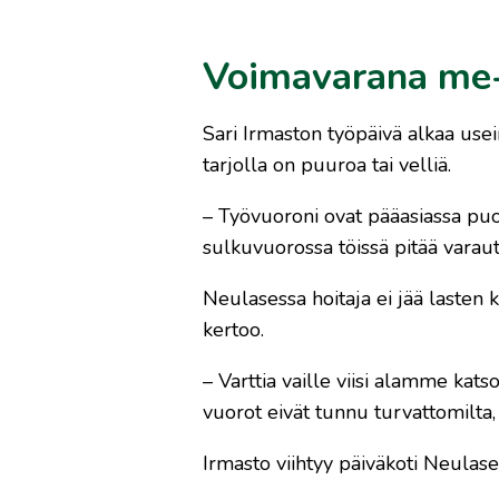
Voimavarana me
Sari Irmaston työpäivä alkaa usei
tarjolla on puuroa tai velliä.
– Työvuoroni ovat pääasiassa puol
sulkuvuorossa töissä pitää vara
Neulasessa hoitaja ei jää lasten k
kertoo.
– Varttia vaille viisi alamme kats
vuorot eivät tunnu turvattomilta, 
Irmasto viihtyy päiväkoti Neulase