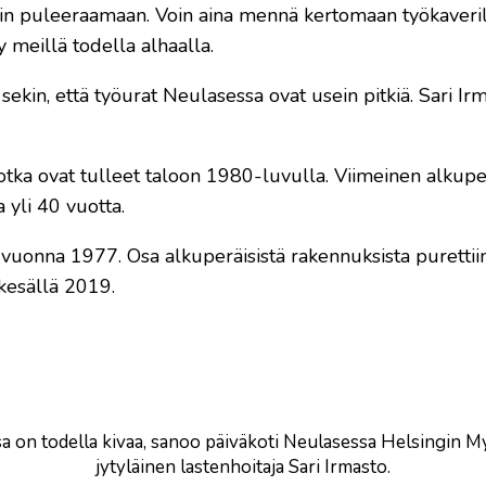
sin puleeraamaan. Voin aina mennä kertomaan työkaveril
y meillä todella alhaalla.
sekin, että työurat Neulasessa ovat usein pitkiä. Sari Ir
 jotka ovat tulleet taloon 1980-luvulla. Viimeinen alkupe
a yli 40 vuotta.
uonna 1977. Osa alkuperäisistä rakennuksista purettiin 
kesällä 2019.
a on todella kivaa, sanoo päiväkoti Neulasessa Helsingin 
jytyläinen lastenhoitaja Sari Irmasto.