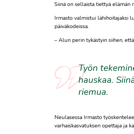
Siinä on sellaista tiettyä elämän 
Irmasto valmistui lähihoitajaksi l
päiväkodeissa.
– Alun perin tykästyin siihen, että
Työn tekemine
hauskaa. Siinä
riemua.
Neulasessa Irmasto työskentelee 
varhaiskasvatuksen opettaja ja ka