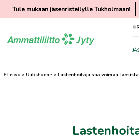
Tule mukaan jäsenristeilylle Tukholmaan!
Siirry
KI
suoraan
sisältöön
JÄ
Etusivu
>
Uutishuone
>
Lastenhoitaja saa voimaa lapsista
Lastenhoita