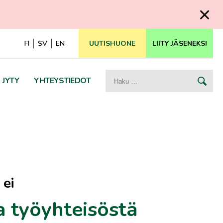
FI
SV
EN
UUTISHUONE
LIITY JÄSENEKSI
Haku:
JYTY
YHTEYSTIEDOT
 ei
a työyhteisöstä