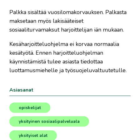
Palkka sisältää vuosilomakorvauksen. Palkasta
maksetaan myös lakisääteiset
sosiaaliturvamaksut harjoittelijan iän mukaan.
Kesäharjoitteluohjelma ei korvaa normaalia
kesätyötä. Ennen harjoitteluohjelman
käynnistämistä tulee asiasta tiedottaa
luottamusmiehelle ja työsuojeluvaltuutetulle.
Asiasanat
opiskelijat
,
yksityinen sosiaalipalveluala
,
yksityiset alat