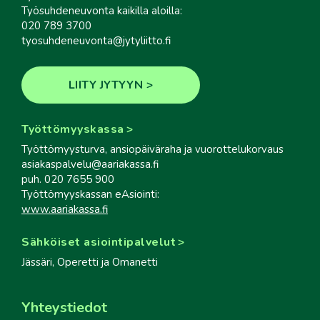
Työsuhdeneuvonta kaikilla aloilla:
020 789 3700
tyosuhdeneuvonta@jytyliitto.fi
LIITY JYTYYN
Työttömyyskassa
Työttömyysturva, ansiopäiväraha ja vuorottelukorvaus
asiakaspalvelu@aariakassa.fi
puh. 020 7655 900
Työttömyyskassan eAsiointi:
www.aariakassa.fi
Sähköiset asiointipalvelut
Jässäri, Operetti ja Omanetti
Yhteystiedot