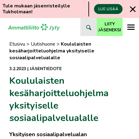
Tule mukaan jäsenristeilylle
LUE LISÄÄ
Tukholmaan!
Siirry
LIITY
suoraan
JÄSENEKSI
sisältöön
Etusivu
>
Uutishuone
>
Koululaisten
kesäharjoitteluohjelma yksityiselle
sosiaalipalvelualalle
3.2.2023
|
JÄSENTIEDOTE
Koululaisten
kesäharjoitteluohjelma
yksityiselle
sosiaalipalvelualalle
Yksityisen sosiaalipalvelualan