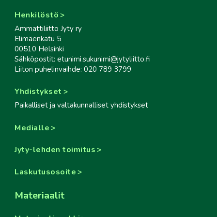
Henkilöstö
Ammattiliitto Jyty ry
Elimäenkatu 5
00510 Helsinki
Sähköpostit: etunimi.sukunimi@jytyliitto.fi
Liiton puhelinvaihde: 020 789 3799
Yhdistykset
Paikalliset ja valtakunnalliset yhdistykset
Medialle
Jyty-lehden toimitus
Laskutusosoite
Materiaalit