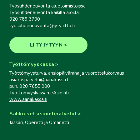
Työsuhdeneuvonta aluetoimistoissa
Työsuhdeneuvonta kaikilla aloilla:
020 789 3700
tyosuhdeneuvonta@jytyliitto.fi
LIITY JYTYYN
Työttömyyskassa
Työttömyysturva, ansiopäiväraha ja vuorottelukorvaus
asiakaspalvelu@aariakassa.fi
puh. 020 7655 900
Työttömyyskassan eAsiointi:
www.aariakassa.fi
Sähköiset asiointipalvelut
Jässäri, Operetti ja Omanetti