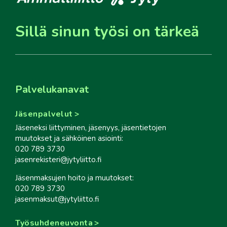
Sillä sinun työsi on tärkeä
Palvelukanavat
Jäsenpalvelut
Jäseneksi liittyminen, jäsenyys, jäsentietojen
muutokset ja sähköinen asiointi:
020 789 3730
jasenrekisteri@jytyliitto.fi
Jäsenmaksujen hoito ja muutokset:
020 789 3730
jasenmaksut@jytyliitto.fi
Työsuhdeneuvonta