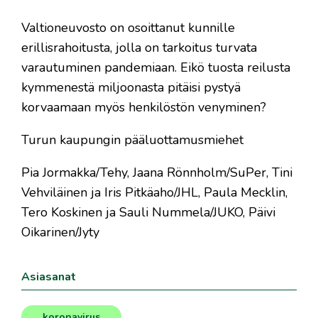
Valtioneuvosto on osoittanut kunnille
erillisrahoitusta, jolla on tarkoitus turvata
varautuminen pandemiaan. Eikö tuosta reilusta
kymmenestä miljoonasta pitäisi pystyä
korvaamaan myös henkilöstön venyminen?
Turun kaupungin pääluottamusmiehet
Pia Jormakka/Tehy, Jaana Rönnholm/SuPer, Tini
Vehviläinen ja Iris Pitkäaho/JHL, Paula Mecklin,
Tero Koskinen ja Sauli Nummela/JUKO, Päivi
Oikarinen/Jyty
Asiasanat
koronavirus