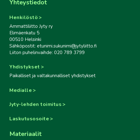
Yhteystiedot
Henkilöstö
Ammattiliitto Jyty ry
Elimäenkatu 5
00510 Helsinki
Sähköpostit: etunimi.sukunimi@jytyliitto.fi
Liiton puhelinvaihde: 020 789 3799
Yhdistykset
Paikalliset ja valtakunnalliset yhdistykset
Medialle
Jyty-lehden toimitus
Laskutusosoite
Materiaalit