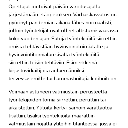
Opettajat joutuivat päivän varoitusajalla
järjestämään etäopetuksen. Varhaiskasvatus on
pyörinyt pandemian aikana lähes normaalisti,
jolloin työntekijät ovat olleet altistumisvaarassa
koko vuoden ajan. Satoja työntekijöitä siirrettiin
omista tehtävistään hyvinvointitoimialalle ja
hyvinvointitoimialan sisällä työntekijöitä
siirrettiin toisiin tehtäviin. Esimerkkeinä
kirjastovirkailijoita aulaemänniksi
terveysasemille tai hammashoitajia kotihoitoon.
Voimaan astuneen valmiuslain perusteella
työntekijöiden lomia siirrettiin, peruttiin tai
aikaistettiin. Ylitöitä kertyi, samoin varallaoloa
lisättiin, lisäksi työntekijöitä määrättiin
valmiuslain nojalla ylitöihin tilanteessa, jossa ei