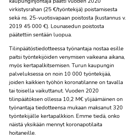
kaupunginjohtaja päätti vuoden 2020
virkistysrahan (25 €/työntekijä) poistamisesta
sekä ns. 25-vuotisvapaan poistosta (kustannus v.
2019 45 000 €). Lounasedun poistosta
päätettiin sentään luopua.
Tilinpäätöstiedotteessa työnantaja nostaa esille
paitsi työntekijöiden venymisen vaikeana aikana,
myös kertapalkitsemisen. Turun kaupungin
palveluksessa on noin 10 000 työntekijää,
joiden kaikkien työhön koronatilanne on tavalla
tai toisella vaikuttanut. Vuoden 2020
tilinpäätöksen ollessa 10,2 M€ ylijäämäinen on
työnantaja tiedotteensa mukaan maksanut 320
työntekijälle kertapalkkion. Emme tiedä, onko
näistä yksikään mennyt koronapotilaita
hoitaneille.