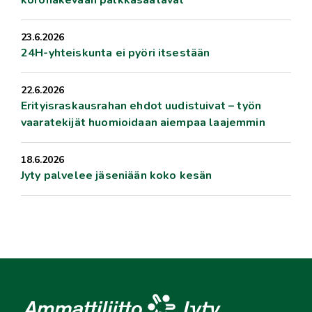
koronakevään palkkasaatavat
23.6.2026
24H-yhteiskunta ei pyöri itsestään
22.6.2026
Erityisraskausrahan ehdot uudistuivat – työn
vaaratekijät huomioidaan aiempaa laajemmin
18.6.2026
Jyty palvelee jäseniään koko kesän