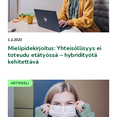
1.2.2023
Mielipidekirjoitus: Yhteisöllisyys ei
toteudu etätyössä – hybridityötä
kehitettävä
ARTIKKELI