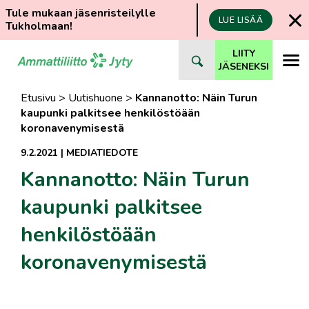
Tule mukaan jäsenristeilylle
LUE LISÄÄ
Tukholmaan!
Siirry
LIITY
suoraan
JÄSENEKSI
sisältöön
Etusivu
>
Uutishuone
>
Kannanotto: Näin Turun
kaupunki palkitsee henkilöstöään
koronavenymisestä
9.2.2021
|
MEDIATIEDOTE
Kannanotto: Näin Turun
kaupunki palkitsee
henkilöstöään
koronavenymisestä