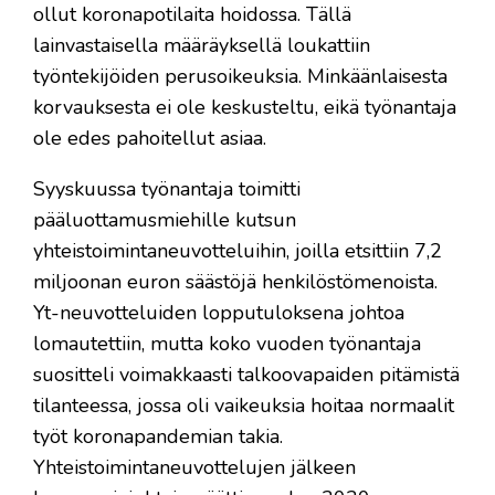
ollut koronapotilaita hoidossa. Tällä
lainvastaisella määräyksellä loukattiin
työntekijöiden perusoikeuksia. Minkäänlaisesta
korvauksesta ei ole keskusteltu, eikä työnantaja
ole edes pahoitellut asiaa.
Syyskuussa työnantaja toimitti
pääluottamusmiehille kutsun
yhteistoimintaneuvotteluihin, joilla etsittiin 7,2
miljoonan euron säästöjä henkilöstömenoista.
Yt-neuvotteluiden lopputuloksena johtoa
lomautettiin, mutta koko vuoden työnantaja
suositteli voimakkaasti talkoovapaiden pitämistä
tilanteessa, jossa oli vaikeuksia hoitaa normaalit
työt koronapandemian takia.
Yhteistoimintaneuvottelujen jälkeen