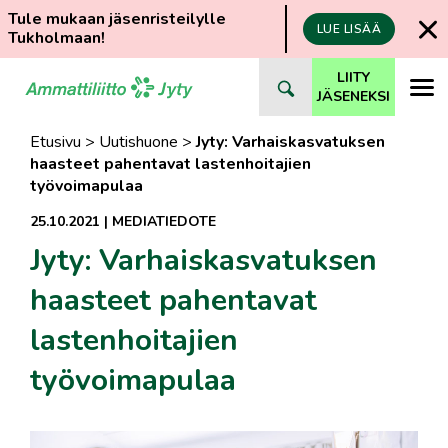
Tule mukaan jäsenristeilylle
LUE LISÄÄ
Tukholmaan!
Siirry
LIITY
suoraan
JÄSENEKSI
sisältöön
Etusivu
>
Uutishuone
>
Jyty: Varhaiskasvatuksen
haasteet pahentavat lastenhoitajien
työvoimapulaa
25.10.2021
|
MEDIATIEDOTE
Jyty: Varhaiskasvatuksen
haasteet pahentavat
lastenhoitajien
työvoimapulaa