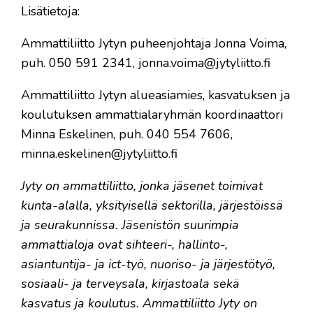
Lisätietoja:
Ammattiliitto Jytyn puheenjohtaja Jonna Voima,
puh. 050 591 2341, jonna.voima@jytyliitto.fi
Ammattiliitto Jytyn alueasiamies, kasvatuksen ja
koulutuksen ammattialaryhmän koordinaattori
Minna Eskelinen, puh. 040 554 7606,
minna.eskelinen@jytyliitto.fi
Jyty on ammattiliitto, jonka jäsenet toimivat
kunta-alalla, yksityisellä sektorilla, järjestöissä
ja seurakunnissa. Jäsenistön suurimpia
ammattialoja ovat sihteeri-, hallinto-,
asiantuntija- ja ict-työ, nuoriso- ja järjestötyö,
sosiaali- ja terveysala, kirjastoala sekä
kasvatus ja koulutus. Ammattiliitto Jyty on