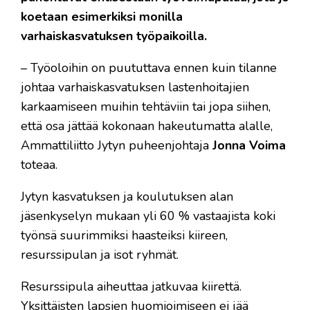
koetaan esimerkiksi monilla
varhaiskasvatuksen työpaikoilla.
– Työoloihin on puututtava ennen kuin tilanne
johtaa varhaiskasvatuksen lastenhoitajien
karkaamiseen muihin tehtäviin tai jopa siihen,
että osa jättää kokonaan hakeutumatta alalle,
Ammattiliitto Jytyn puheenjohtaja
Jonna Voima
toteaa.
Jytyn kasvatuksen ja koulutuksen alan
jäsenkyselyn mukaan yli 60 % vastaajista koki
työnsä suurimmiksi haasteiksi kiireen,
resurssipulan ja isot ryhmät.
Resurssipula aiheuttaa jatkuvaa kiirettä.
Yksittäisten lapsien huomioimiseen ei jää