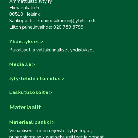
Ammattiliitto Jyty ry
Elimäenkatu 5
00510 Helsinki
Sähköpostit: etunimi.sukunimi@jytyliitto.fi
Liiton puhelinvaihde: 020 789 3799
Yhdistykset
Paikalliset ja valtakunnalliset yhdistykset
Medialle
Jyty-lehden toimitus
Laskutusosoite
Materiaalit
Materiaalipankki
Visuaalisen ilmeen ohjeisto, Jytyn logot,
puheenjohtajan kuvat sekä esitteet ja oppaat