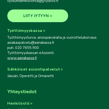
tyosuhdeneuvonta@jytyliitto.fi
LIITY JYTYYN
Työttömyyskassa
Työttömyysturva, ansiopäiväraha ja vuorottelukorvaus
asiakaspalvelu@aariakassa.fi
puh. 020 7655 900
Työttömyyskassan eAsiointi:
www.aariakassa.fi
Sähköiset asiointipalvelut
Jässäri, Operetti ja Omanetti
Yhteystiedot
Henkilöstö