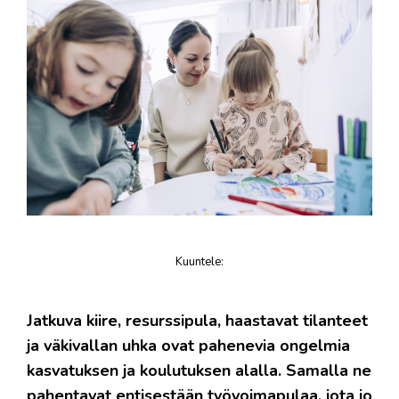
Kuuntele
:
juttu
Jatkuva kiire, resurssipula, haastavat tilanteet
ja väkivallan uhka ovat pahenevia ongelmia
kasvatuksen ja koulutuksen alalla. Samalla ne
pahentavat entisestään työvoimapulaa, jota jo