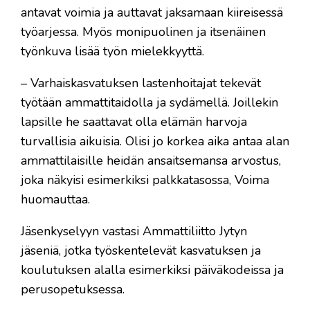
antavat voimia ja auttavat jaksamaan kiireisessä
työarjessa. Myös monipuolinen ja itsenäinen
työnkuva lisää työn mielekkyyttä.
– Varhaiskasvatuksen lastenhoitajat tekevät
työtään ammattitaidolla ja sydämellä. Joillekin
lapsille he saattavat olla elämän harvoja
turvallisia aikuisia. Olisi jo korkea aika antaa alan
ammattilaisille heidän ansaitsemansa arvostus,
joka näkyisi esimerkiksi palkkatasossa, Voima
huomauttaa.
Jäsenkyselyyn vastasi Ammattiliitto Jytyn
jäseniä, jotka työskentelevät kasvatuksen ja
koulutuksen alalla esimerkiksi päiväkodeissa ja
perusopetuksessa.