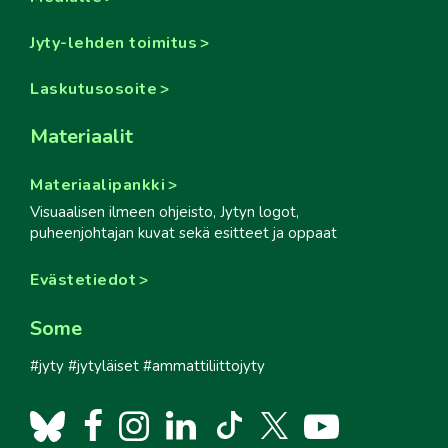
Jyty-lehden toimitus
Laskutusosoite
Materiaalit
Materiaalipankki
Visuaalisen ilmeen ohjeisto, Jytyn logot,
puheenjohtajan kuvat sekä esitteet ja oppaat
Evästetiedot
Some
#jyty #jytyläiset #ammattiliittojyty