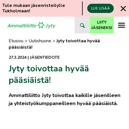
Tule mukaan jäsenristeilylle
LUE LISÄÄ
Tukholmaan!
Siirry
LIITY
suoraan
JÄSENEKSI
sisältöön
Etusivu
>
Uutishuone
>
Jyty toivottaa hyvää
pääsiäistä!
27.3.2024
|
JÄSENTIEDOTE
Jyty toivottaa hyvää
pääsiäistä!
Ammattiliitto Jyty toivottaa kaikille jäsenilleen
ja yhteistyökumppaneilleen hyvää pääsiäistä.