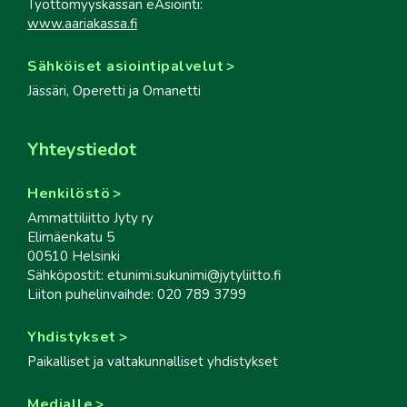
Työttömyyskassan eAsiointi:
www.aariakassa.fi
Sähköiset asiointipalvelut
Jässäri, Operetti ja Omanetti
Yhteystiedot
Henkilöstö
Ammattiliitto Jyty ry
Elimäenkatu 5
00510 Helsinki
Sähköpostit: etunimi.sukunimi@jytyliitto.fi
Liiton puhelinvaihde: 020 789 3799
Yhdistykset
Paikalliset ja valtakunnalliset yhdistykset
Medialle