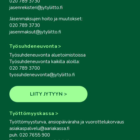
020 789 3730
jasenrekisteri@jytyliitto.fi
Jäsenmaksujen hoito ja muutokset:
020 789 3730
jasenmaksut@jytyliitto.fi
Työsuhdeneuvonta
Työsuhdeneuvonta aluetoimistoissa
Työsuhdeneuvonta kaikilla aloilla:
020 789 3700
tyosuhdeneuvonta@jytyliitto.fi
LIITY JYTYYN
Työttömyyskassa
Työttömyysturva, ansiopäiväraha ja vuorottelukorvaus
asiakaspalvelu@aariakassa.fi
puh. 020 7655 900