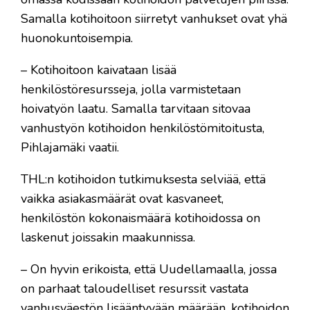
Samalla kotihoitoon siirretyt vanhukset ovat yhä
huonokuntoisempia.
– Kotihoitoon kaivataan lisää
henkilöstöresursseja, jolla varmistetaan
hoivatyön laatu. Samalla tarvitaan sitovaa
vanhustyön kotihoidon henkilöstömitoitusta,
Pihlajamäki vaatii.
THL:n kotihoidon tutkimuksesta selviää, että
vaikka asiakasmäärät ovat kasvaneet,
henkilöstön kokonaismäärä kotihoidossa on
laskenut joissakin maakunnissa.
– On hyvin erikoista, että Uudellamaalla, jossa
on parhaat taloudelliset resurssit vastata
vanhusväestön lisääntyvään määrään, kotihoidon