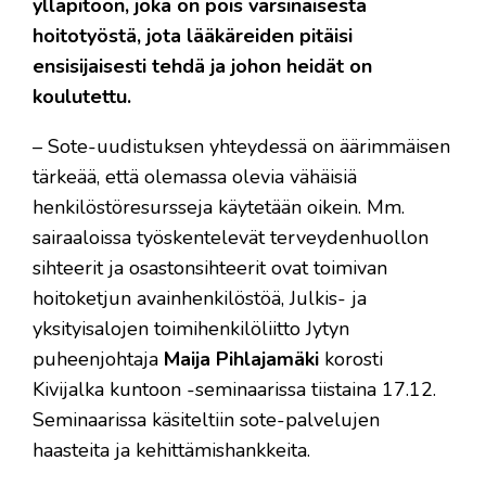
ylläpitoon, joka on pois varsinaisesta
hoitotyöstä, jota lääkäreiden pitäisi
ensisijaisesti tehdä ja johon heidät on
koulutettu.
– Sote-uudistuksen yhteydessä on äärimmäisen
tärkeää, että olemassa olevia vähäisiä
henkilöstöresursseja käytetään oikein. Mm.
sairaaloissa työskentelevät terveydenhuollon
sihteerit ja osastonsihteerit ovat toimivan
hoitoketjun avainhenkilöstöä, Julkis- ja
yksityisalojen toimihenkilöliitto Jytyn
puheenjohtaja
Maija Pihlajamäki
korosti
Kivijalka kuntoon -seminaarissa tiistaina 17.12.
Seminaarissa käsiteltiin sote-palvelujen
haasteita ja kehittämishankkeita.