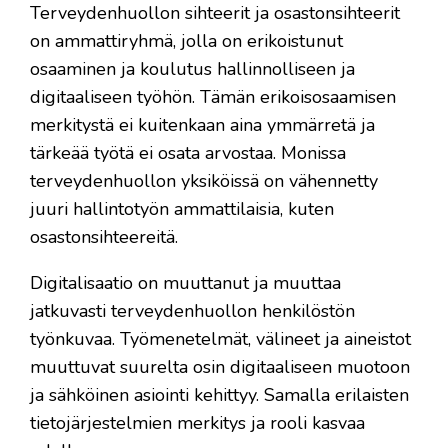
Terveydenhuollon sihteerit ja osastonsihteerit
on ammattiryhmä, jolla on erikoistunut
osaaminen ja koulutus hallinnolliseen ja
digitaaliseen työhön. Tämän erikoisosaamisen
merkitystä ei kuitenkaan aina ymmärretä ja
tärkeää työtä ei osata arvostaa. Monissa
terveydenhuollon yksiköissä on vähennetty
juuri hallintotyön ammattilaisia, kuten
osastonsihteereitä.
Digitalisaatio on muuttanut ja muuttaa
jatkuvasti terveydenhuollon henkilöstön
työnkuvaa. Työmenetelmät, välineet ja aineistot
muuttuvat suurelta osin digitaaliseen muotoon
ja sähköinen asiointi kehittyy. Samalla erilaisten
tietojärjestelmien merkitys ja rooli kasvaa