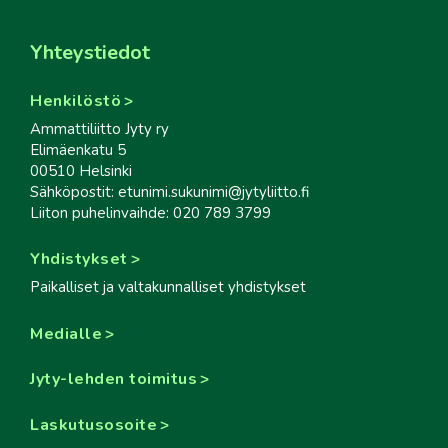
Yhteystiedot
Henkilöstö
Ammattiliitto Jyty ry
Elimäenkatu 5
00510 Helsinki
Sähköpostit: etunimi.sukunimi@jytyliitto.fi
Liiton puhelinvaihde: 020 789 3799
Yhdistykset
Paikalliset ja valtakunnalliset yhdistykset
Medialle
Jyty-lehden toimitus
Laskutusosoite