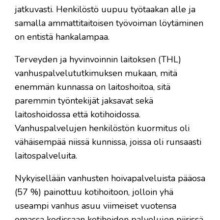
jatkuvasti. Henkilöstö uupuu työtaakan alle ja
samalla ammattitaitoisen työvoiman löytäminen
on entistä hankalampaa.
Terveyden ja hyvinvoinnin laitoksen (THL)
vanhuspalvelututkimuksen mukaan, mitä
enemmän kunnassa on laitoshoitoa, sitä
paremmin työntekijät jaksavat sekä
laitoshoidossa että kotihoidossa.
Vanhuspalvelujen henkilöstön kuormitus oli
vähäisempää niissä kunnissa, joissa oli runsaasti
laitospalveluita.
Nykyisellään vanhusten hoivapalveluista pääosa
(57 %) painottuu kotihoitoon, jolloin yhä
useampi vanhus asuu viimeiset vuotensa
omassa kodissaan kotihoidon palvelujen piirissä.