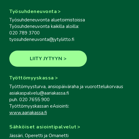
Työsuhdeneuvonta
Työsuhdeneuvonta aluetoimistoissa
Työsuhdeneuvonta kaikilla aloilla:
020 789 3700
tyosuhdeneuvonta@jytyliitto.fi
LIITY JYTYYN
Työttömyyskassa
Työttömyysturva, ansiopäiväraha ja vuorottelukorvaus
asiakaspalvelu@aariakassa.fi
puh. 020 7655 900
Työttömyyskassan eAsiointi:
www.aariakassa.fi
Sähköiset asiointipalvelut
Jässäri, Operetti ja Omanetti