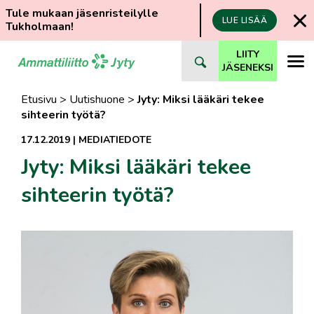
Tule mukaan jäsenristeilylle
LUE LISÄÄ
Tukholmaan!
Siirry
LIITY
suoraan
JÄSENEKSI
sisältöön
Etusivu
>
Uutishuone
>
Jyty: Miksi lääkäri tekee
sihteerin työtä?
17.12.2019
|
MEDIATIEDOTE
Jyty: Miksi lääkäri tekee
sihteerin työtä?