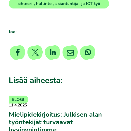
sihteeri-, hallinto-, asiantuntija- ja ICT-työ
Jaa:
Lisää aiheesta:
BLOGI
11.4.2025
Mielipidekirjoitus: Julkisen alan
työntekijät turvaavat
hyvinvointimme