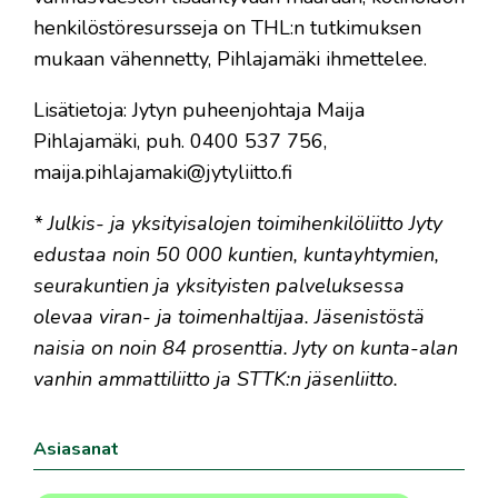
henkilöstöresursseja on THL:n tutkimuksen
mukaan vähennetty, Pihlajamäki ihmettelee.
Lisätietoja: Jytyn puheenjohtaja Maija
Pihlajamäki, puh. 0400 537 756,
maija.pihlajamaki@jytyliitto.fi
* Julkis- ja yksityisalojen toimihenkilöliitto Jyty
edustaa noin 50 000 kuntien, kuntayhtymien,
seurakuntien ja yksityisten palveluksessa
olevaa viran- ja toimenhaltijaa. Jäsenistöstä
naisia on noin 84 prosenttia. Jyty on kunta-alan
vanhin ammattiliitto ja STTK:n jäsenliitto.
Asiasanat