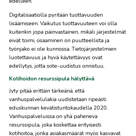
edelleen.
Digitalisaatiolla pyritään tuottavuuden
lisäämiseen. Vaikutus tuottavuuteen voi olla
kuitenkin jopa päinvastainen, mikäli järjestelmät
eivät toimi, osaaminen on puutteellista ja
työnjako ei ole kunnossa. Tietojärjestelmien
luotettavuus ja hyvä käytettävyys ovat
edellytys, jotta sote-uudistus onnistuu.
Kotihoidon resurssipula hälyttävä
Jyty pitää erittäin tärkeänä, että
vanhuspalvelulakia uudistetaan ripeästi
eduskunnan kevätistuntokaudella 2020.
Vanhuspalveluissa on yhä paheneva
resurssipula, joka koskettaa erityisesti
kotihoitoa, jonka asiakasmäärät myös kasvavat