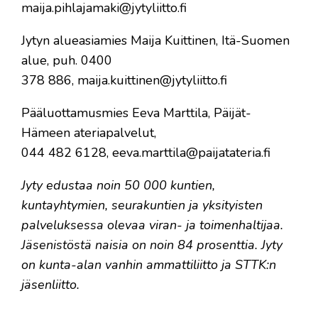
maija.pihlajamaki@jytyliitto.fi
Jytyn alueasiamies Maija Kuittinen, Itä-Suomen
alue, puh. 0400
378 886, maija.kuittinen@jytyliitto.fi
Pääluottamusmies Eeva Marttila, Päijät-
Hämeen ateriapalvelut,
044 482 6128, eeva.marttila@paijatateria.fi
Jyty edustaa noin 50 000 kuntien,
kuntayhtymien, seurakuntien ja yksityisten
palveluksessa olevaa viran- ja toimenhaltijaa.
Jäsenistöstä naisia on noin 84 prosenttia. Jyty
on kunta-alan vanhin ammattiliitto ja STTK:n
jäsenliitto.