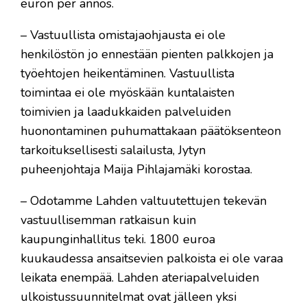
euron per annos.
– Vastuullista omistajaohjausta ei ole
henkilöstön jo ennestään pienten palkkojen ja
työehtojen heikentäminen. Vastuullista
toimintaa ei ole myöskään kuntalaisten
toimivien ja laadukkaiden palveluiden
huonontaminen puhumattakaan päätöksenteon
tarkoituksellisesti salailusta, Jytyn
puheenjohtaja Maija Pihlajamäki korostaa.
– Odotamme Lahden valtuutettujen tekevän
vastuullisemman ratkaisun kuin
kaupunginhallitus teki. 1800 euroa
kuukaudessa ansaitsevien palkoista ei ole varaa
leikata enempää. Lahden ateriapalveluiden
ulkoistussuunnitelmat ovat jälleen yksi