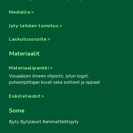
Medialle
Jyty-lehden toimitus
Laskutusosoite
Materiaalit
Materiaalipankki
Visuaalisen ilmeen ohjeisto, Jytyn logot,
puheenjohtajan kuvat sekä esitteet ja oppaat
Evästetiedot
Some
#jyty #jytyläiset #ammattiliittojyty