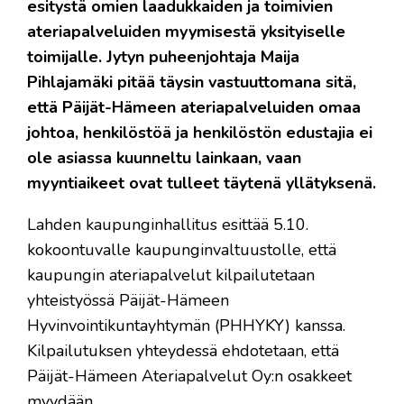
esitystä omien laadukkaiden ja toimivien
ateriapalveluiden myymisestä yksityiselle
toimijalle. Jytyn puheenjohtaja Maija
Pihlajamäki pitää täysin vastuuttomana sitä,
että Päijät-Hämeen ateriapalveluiden omaa
johtoa, henkilöstöä ja henkilöstön edustajia ei
ole asiassa kuunneltu lainkaan, vaan
myyntiaikeet ovat tulleet täytenä yllätyksenä.
Lahden kaupunginhallitus esittää 5.10.
kokoontuvalle kaupunginvaltuustolle, että
kaupungin ateriapalvelut kilpailutetaan
yhteistyössä Päijät-Hämeen
Hyvinvointikuntayhtymän (PHHYKY) kanssa.
Kilpailutuksen yhteydessä ehdotetaan, että
Päijät-Hämeen Ateriapalvelut Oy:n osakkeet
myydään.