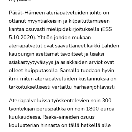
Päijät-Hämeen ateriapalveluiden johto on
ottanut myyntiaikeisiin ja kilpailuttamiseen
kantaa osuvasti mielipidekirjoituksella (ESS
5.10.2020). Yhtiön johdon mukaan
ateriapalvelut ovat saavuttaneet kaikki Lahden
kaupungin asettamat tavoitteet ja lisäksi
asiakastyytyväisyys ja asiakkaiden arviot ovat
olleet huipputasolla. Samalla tuodaan hyvin
ilmi, miten ateriapalveluiden kustannuksia on
tarkoituksellisesti vertailtu harhaanjohtavasti.
Ateriapalveluissa työskentelevien noin 300
työntekijän peruspalkka on noin 1800 euroa
kuukaudessa. Raaka-aineiden osuus
kouluaterian hinnasta on tällä hetkellä alle