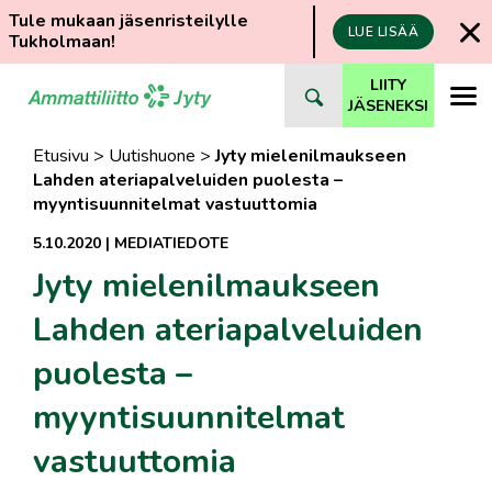
Tule mukaan jäsenristeilylle
LUE LISÄÄ
Tukholmaan!
Siirry
LIITY
suoraan
JÄSENEKSI
sisältöön
Etusivu
>
Uutishuone
>
Jyty mielenilmaukseen
Lahden ateriapalveluiden puolesta –
myyntisuunnitelmat vastuuttomia
5.10.2020
|
MEDIATIEDOTE
Jyty mielenilmaukseen
Lahden ateriapalveluiden
puolesta –
myyntisuunnitelmat
vastuuttomia