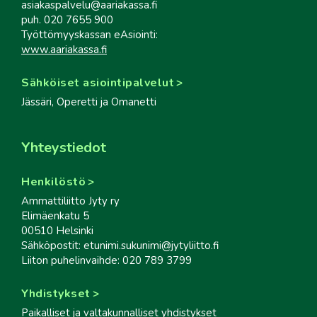
asiakaspalvelu@aariakassa.fi
puh. 020 7655 900
Työttömyyskassan eAsiointi:
www.aariakassa.fi
Sähköiset asiointipalvelut
Jässäri, Operetti ja Omanetti
Yhteystiedot
Henkilöstö
Ammattiliitto Jyty ry
Elimäenkatu 5
00510 Helsinki
Sähköpostit: etunimi.sukunimi@jytyliitto.fi
Liiton puhelinvaihde: 020 789 3799
Yhdistykset
Paikalliset ja valtakunnalliset yhdistykset