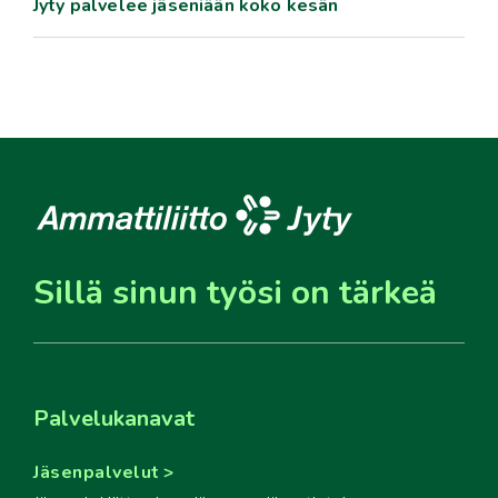
Jyty palvelee jäseniään koko kesän
Sillä sinun työsi on tärkeä
Palvelukanavat
Jäsenpalvelut