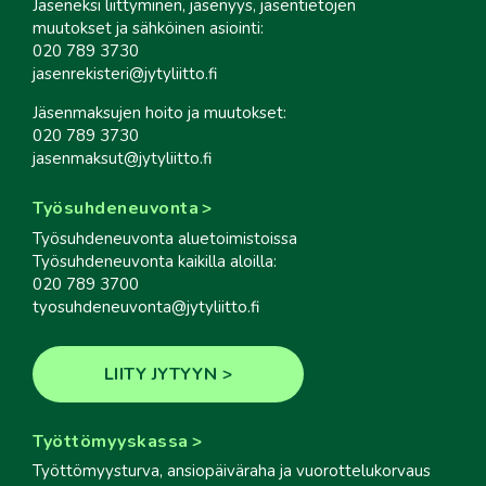
Jäseneksi liittyminen, jäsenyys, jäsentietojen
muutokset ja sähköinen asiointi:
020 789 3730
jasenrekisteri@jytyliitto.fi
Jäsenmaksujen hoito ja muutokset:
020 789 3730
jasenmaksut@jytyliitto.fi
Työsuhdeneuvonta
Työsuhdeneuvonta aluetoimistoissa
Työsuhdeneuvonta kaikilla aloilla:
020 789 3700
tyosuhdeneuvonta@jytyliitto.fi
LIITY JYTYYN
Työttömyyskassa
Työttömyysturva, ansiopäiväraha ja vuorottelukorvaus